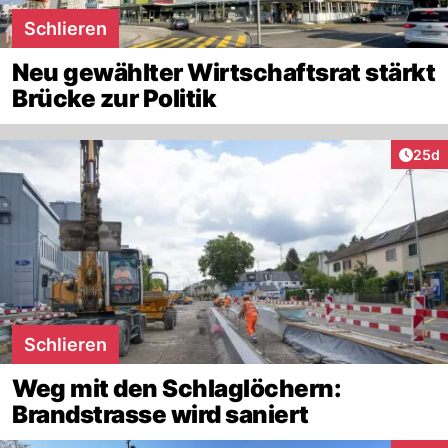
Schlieren
Neu gewählter Wirtschaftsrat stärkt
Brücke zur Politik
Artik
25d
Schlieren
Weg mit den Schlaglöchern:
Brandstrasse wird saniert