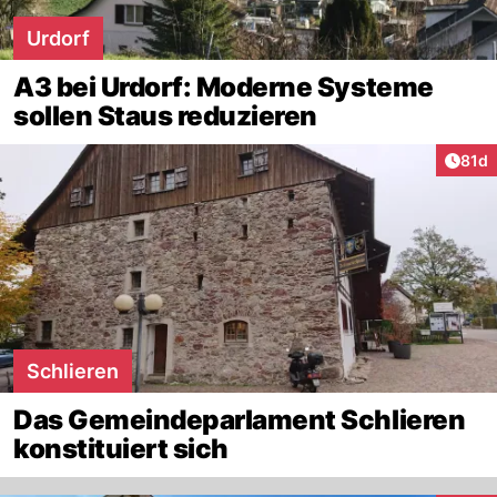
Urdorf
A3 bei Urdorf: Moderne Systeme
sollen Staus reduzieren
Artik
81d
Schlieren
Das Gemeindeparlament Schlieren
konstituiert sich