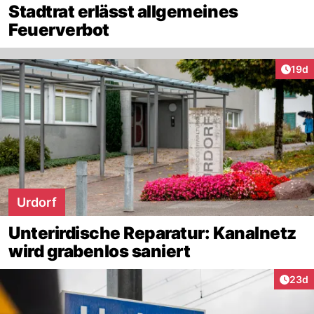
Stadtrat erlässt allgemeines
Feuerverbot
Artik
19d
Urdorf
Unterirdische Reparatur: Kanalnetz
wird grabenlos saniert
Artik
23d