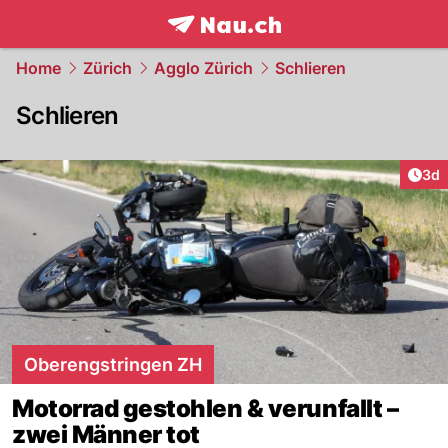
frontpage.
NAU.ch
Home
Zürich
Agglo Zürich
Schlieren
Schlieren
Arti
3d
Oberengstringen ZH
Motorrad gestohlen & verunfallt –
zwei Männer tot