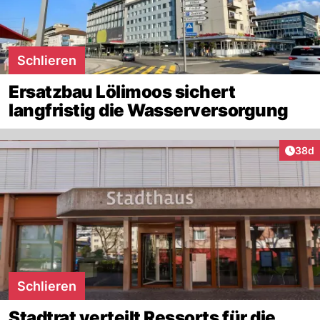
Schlieren
Ersatzbau Lölimoos sichert
langfristig die Wasserversorgung
Artik
38d
Schlieren
Stadtrat verteilt Ressorts für die