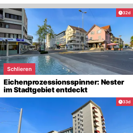
Artik
32d
Schlieren
Eichenprozessionsspinner: Nester
im Stadtgebiet entdeckt
Artik
33d