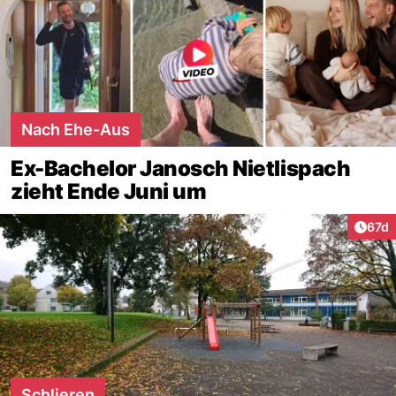
Nach Ehe-Aus
Ex-Bachelor Janosch Nietlispach
zieht Ende Juni um
Artik
67d
Schlieren