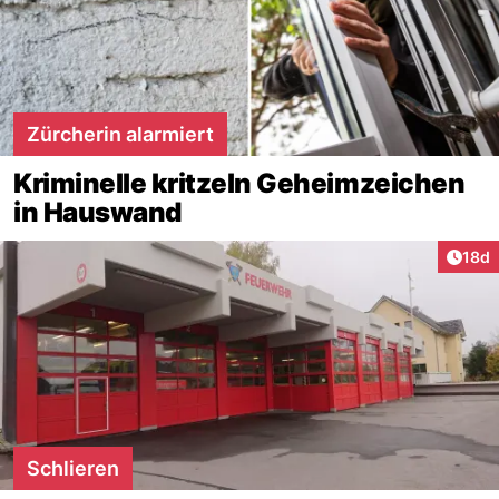
Zürcherin alarmiert
Kriminelle kritzeln Geheimzeichen
in Hauswand
Artik
18d
Schlieren