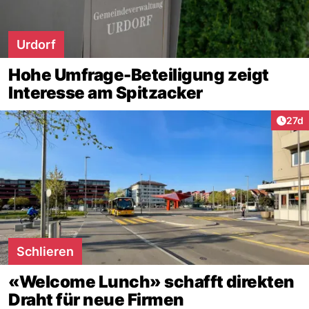
Urdorf
Hohe Umfrage-Beteiligung zeigt
Interesse am Spitzacker
Artik
27d
Schlieren
«Welcome Lunch» schafft direkten
Draht für neue Firmen