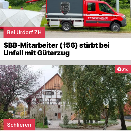
Bei Urdorf ZH
SBB-Mitarbeiter (†56) stirbt bei
Unfall mit Güterzug
Artik
61d
Schlieren