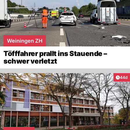
Weiningen ZH
Töfffahrer prallt ins Stauende –
schwer verletzt
Artik
44d