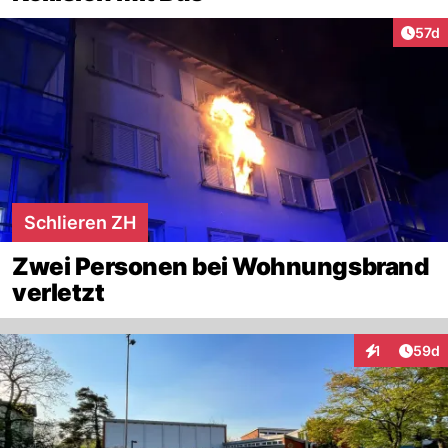
Artik
57d
Schlieren ZH
Zwei Personen bei Wohnungsbrand
verletzt
Artik
1
59d
Interaktione