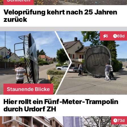
Veloprüfung kehrt nach 25 Jahren
zurück
Artik
6
69d
Interaktionen
Staunende Blicke
Hier rollt ein Fünf-Meter-Trampolin
durch Urdorf ZH
Artik
73d