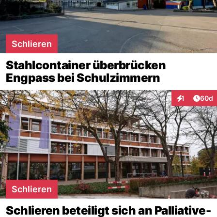
Schlieren
Stahlcontainer überbrücken
Engpass bei Schulzimmern
Artik
1
60d
Interaktione
Schlieren
Schlieren beteiligt sich an Palliative-