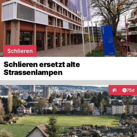
Schlieren
Schlieren ersetzt alte
Strassenlampen
Artik
1
75d
Interaktione