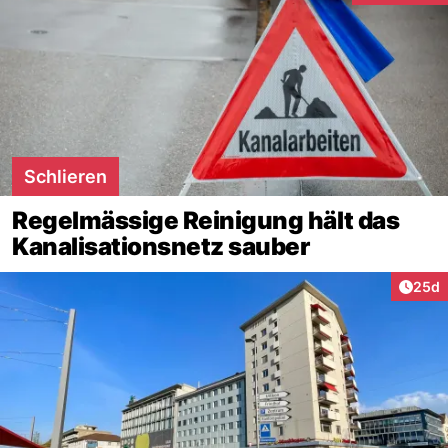
Schlieren
Regelmässige Reinigung hält das
Kanalisationsnetz sauber
Artik
25d