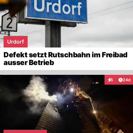
Urdorf
Defekt setzt Rutschbahn im Freibad
ausser Betrieb
Artik
5
24d
Interaktionen