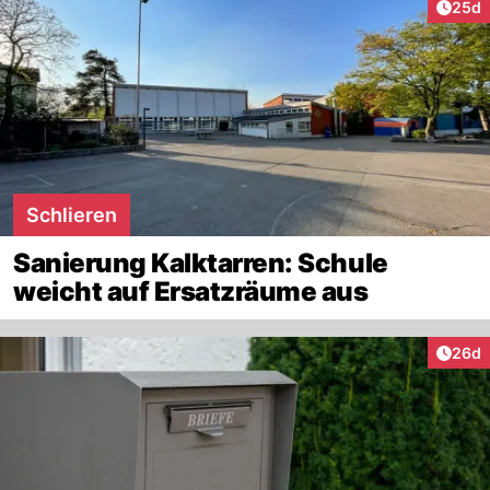
Artik
25d
Schlieren
Sanierung Kalktarren: Schule
weicht auf Ersatzräume aus
Artik
26d