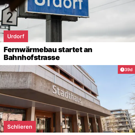
Urdorf
Fernwärmebau startet an
Bahnhofstrasse
Artik
39d
Schlieren