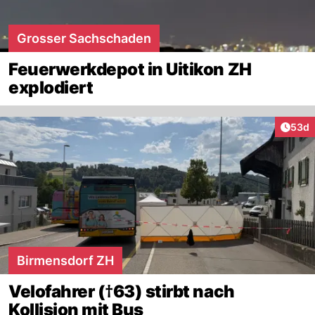
Grosser Sachschaden
Feuerwerkdepot in Uitikon ZH
explodiert
Artik
53d
Birmensdorf ZH
Velofahrer (†63) stirbt nach
Kollision mit Bus