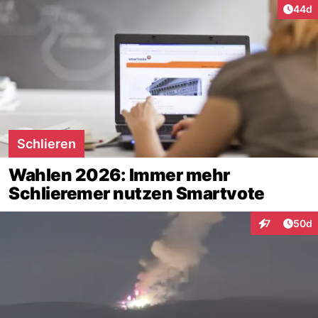
Artik
44d
Schlieren
Wahlen 2026: Immer mehr
Schlieremer nutzen Smartvote
Artik
7
50d
Interaktionen