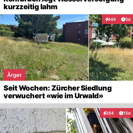
kurzzeitig lahm
Arti
444
5d
Interaktionen
Ärger
Seit Wochen: Zürcher Siedlung
verwuchert «wie im Urwald»
Artik
264
15d
Interaktionen