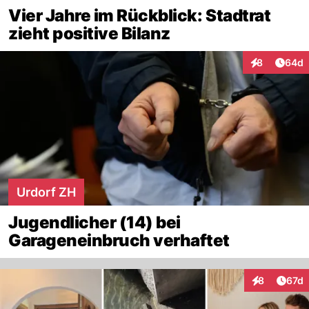
Vier Jahre im Rückblick: Stadtrat
zieht positive Bilanz
Artik
8
64d
Interaktionen
Urdorf ZH
Jugendlicher (14) bei
Garageneinbruch verhaftet
Artik
8
67d
Interaktione