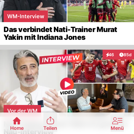
WM-Interview
Das verbindet Nati-Trainer Murat
Yakin mit Indiana Jones
Artik
46
85d
Interaktionen
Vor der WM
Nati-Trainer Murat Yakin im grossen
Home
Teilen
Menü
Nau-Interview