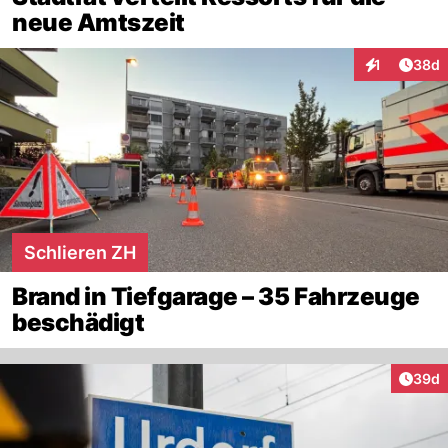
neue Amtszeit
Artik
1
38d
Interaktione
Schlieren ZH
Brand in Tiefgarage – 35 Fahrzeuge
beschädigt
Artik
39d