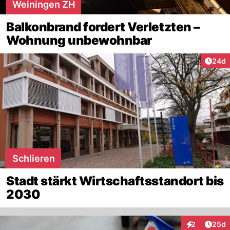
Weiningen ZH
Balkonbrand fordert Verletzten –
Wohnung unbewohnbar
Artik
24d
Schlieren
Stadt stärkt Wirtschaftsstandort bis
2030
Artik
2
25d
Interaktionen