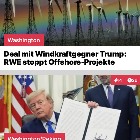
Washington
Deal mit Windkraftgegner Trump:
RWE stoppt Offshore-Projekte
Arti
14
2d
Interaktione
Washington/Peking