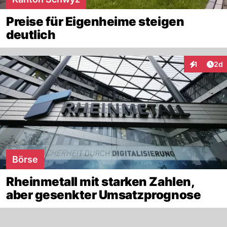
Preise für Eigenheime steigen
deutlich
Arti
1
2d
Interaktion
Börse
Rheinmetall mit starken Zahlen,
aber gesenkter Umsatzprognose