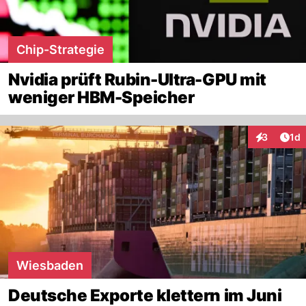
Chip-Strategie
Nvidia prüft Rubin-Ultra-GPU mit
weniger HBM-Speicher
Art
3
1d
Interaktion
Wiesbaden
Deutsche Exporte klettern im Juni