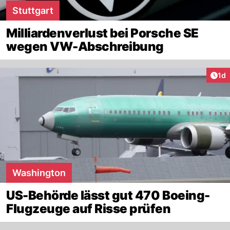
Stuttgart
Milliardenverlust bei Porsche SE
wegen VW-Abschreibung
Art
1d
Washington
US-Behörde lässt gut 470 Boeing-
Flugzeuge auf Risse prüfen