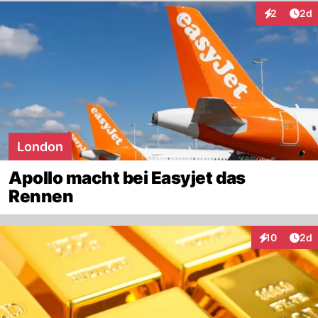
Arti
2
2d
Interaktion
London
Apollo macht bei Easyjet das
Rennen
Arti
10
2d
Interaktione