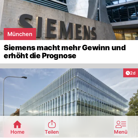
München
Siemens macht mehr Gewinn und
erhöht die Prognose
Arti
2d
Zürich
Home
Teilen
Menü