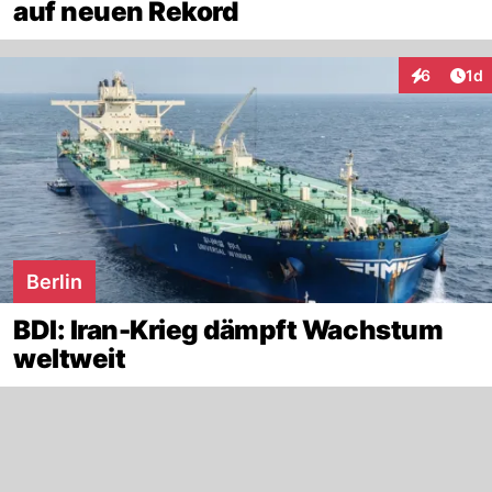
auf neuen Rekord
Art
6
1d
Interaktion
Berlin
BDI: Iran-Krieg dämpft Wachstum
weltweit