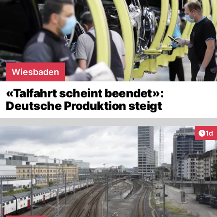
Wiesbaden
«Talfahrt scheint beendet»:
Deutsche Produktion steigt
Art
1d