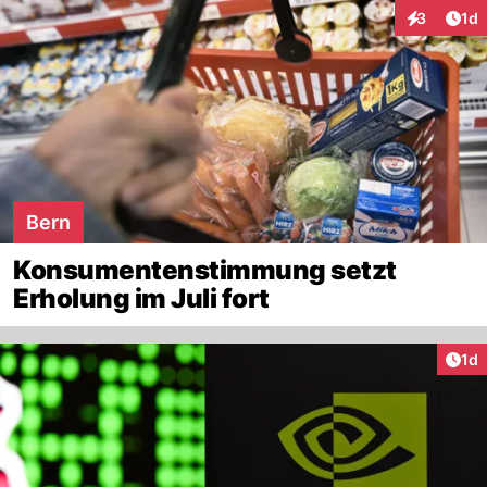
Art
3
1d
Interaktion
Bern
Konsumentenstimmung setzt
Erholung im Juli fort
Art
1d