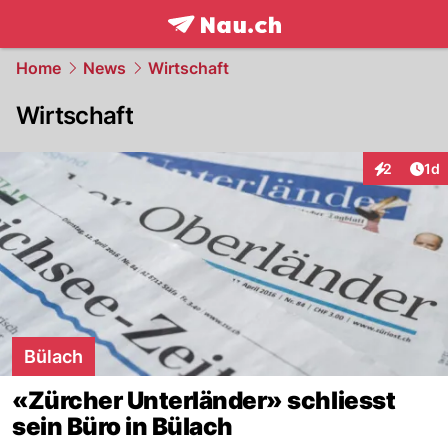
frontpage.
NAU.ch
Home
News
Wirtschaft
Wirtschaft
Art
2
1d
Interaktion
Bülach
«Zürcher Unterländer» schliesst
sein Büro in Bülach