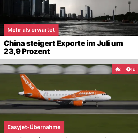
Mehr als erwartet
China steigert Exporte im Juli um
23,9 Prozent
Art
2
1d
Interaktion
Easyjet-Übernahme