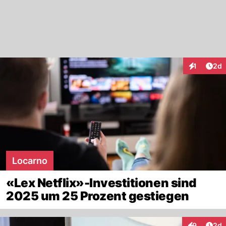
Arti
1
2d
Interaktion
Locarno
«Lex Netflix»-Investitionen sind
2025 um 25 Prozent gestiegen
Arti
9
2d