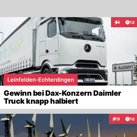
Art
4
1d
Interaktion
Leinfelden-Echterdingen
Gewinn bei Dax-Konzern Daimler
Truck knapp halbiert
Art
19
1d
Interaktione