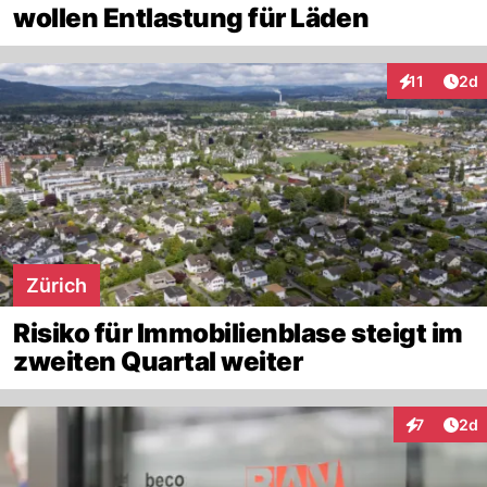
wollen Entlastung für Läden
Arti
11
2d
Interaktione
Zürich
Risiko für Immobilienblase steigt im
zweiten Quartal weiter
Arti
7
2d
Interaktion