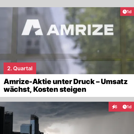
Art
1d
2. Quartal
Amrize-Aktie unter Druck – Umsatz
wächst, Kosten steigen
Art
6
1d
Interaktion