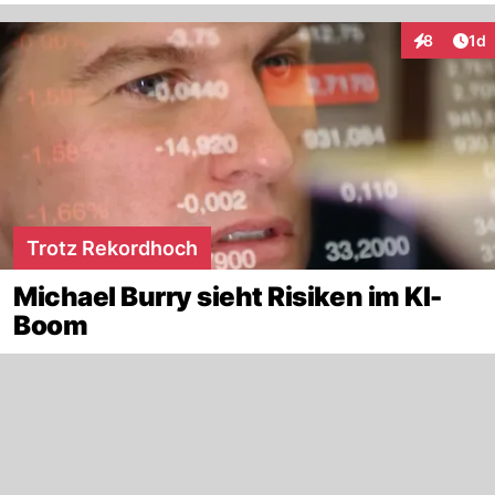
Art
8
1d
Interaktion
Trotz Rekordhoch
Michael Burry sieht Risiken im KI-
Boom