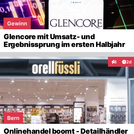
Gewinn
Glencore mit Umsatz- und
Ergebnissprung im ersten Halbjahr
Arti
8
2d
Interaktion
Bern
Onlinehandel boomt - Detailhändler