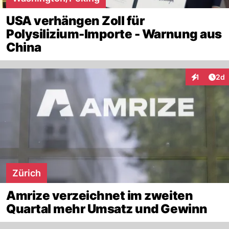
USA verhängen Zoll für
Polysilizium-Importe - Warnung aus
China
Arti
1
2d
Interaktion
Zürich
Amrize verzeichnet im zweiten
Quartal mehr Umsatz und Gewinn