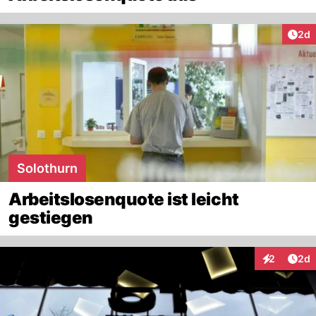
Arti
2d
Solothurn
Arbeitslosenquote ist leicht
gestiegen
Arti
2
2d
Interaktion