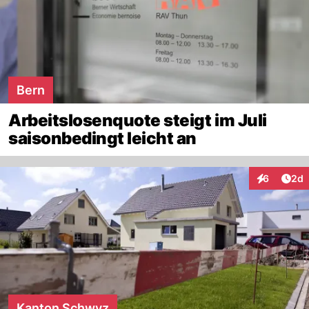
Bern
Arbeitslosenquote steigt im Juli
saisonbedingt leicht an
Arti
6
2d
Interaktion
Kanton Schwyz