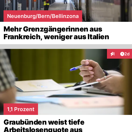
Neuenburg/Bern/Bellinzona
Mehr Grenzgängerinnen aus
Frankreich, weniger aus Italien
Arti
1
2d
Interaktion
1,1 Prozent
Graubünden weist tiefe
Arbeitslosenquote aus