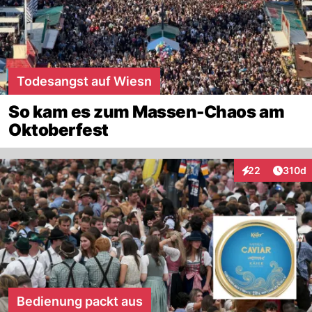
Todesangst auf Wiesn
So kam es zum Massen-Chaos am
Oktoberfest
Artike
22
310d
Interaktionen
Bedienung packt aus