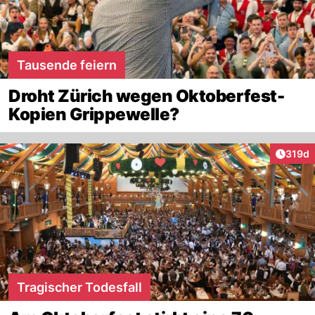
Tausende feiern
Droht Zürich wegen Oktoberfest-
Kopien Grippewelle?
Artike
319d
Tragischer Todesfall