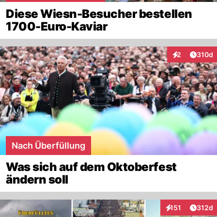
Diese Wiesn-Besucher bestellen
1700-Euro-Kaviar
Artike
2
310d
Interaktionen
Nach Überfüllung
Was sich auf dem Oktoberfest
ändern soll
Artike
151
312d
Interaktionen