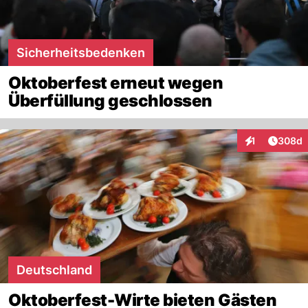
Sicherheitsbedenken
Oktoberfest erneut wegen
Überfüllung geschlossen
Artikel
1
308d
Interaktionen
Deutschland
Oktoberfest-Wirte bieten Gästen