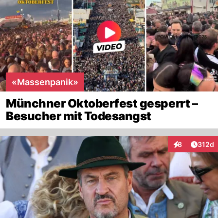
«Massenpanik»
Münchner Oktoberfest gesperrt –
Besucher mit Todesangst
Artike
8
312d
Interaktionen