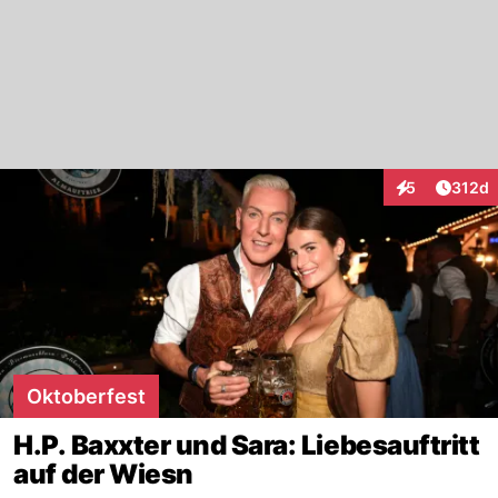
Artike
5
312d
Interaktionen
Oktoberfest
H.P. Baxxter und Sara: Liebesauftritt
auf der Wiesn