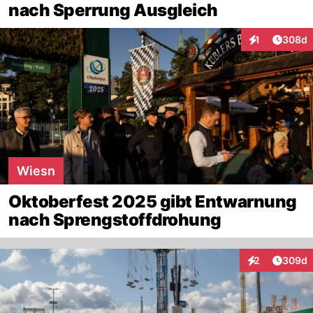
nach Sperrung Ausgleich
Artikel
1
308d
Interaktionen
Wiesn
Oktoberfest 2025 gibt Entwarnung
nach Sprengstoffdrohung
Artikel
2
309d
Interaktionen