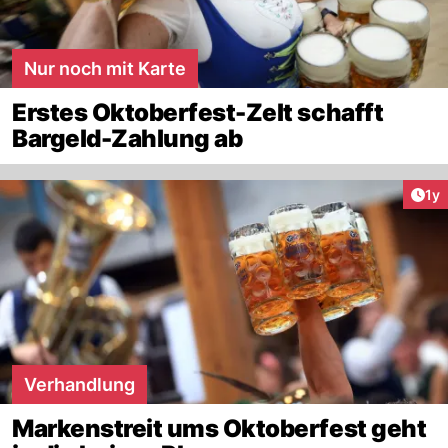
Nur noch mit Karte
Erstes Oktoberfest-Zelt schafft
Bargeld-Zahlung ab
Art
1y
Verhandlung
Markenstreit ums Oktoberfest geht