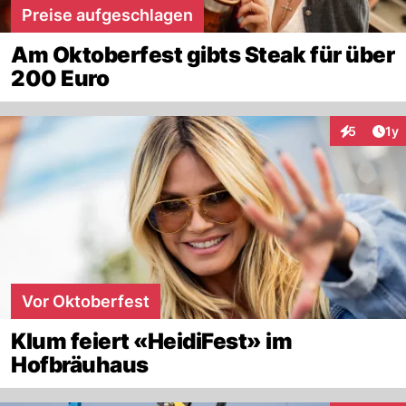
Preise aufgeschlagen
Am Oktoberfest gibts Steak für über
200 Euro
Art
5
1y
Interaktion
Vor Oktoberfest
Klum feiert «HeidiFest» im
Hofbräuhaus