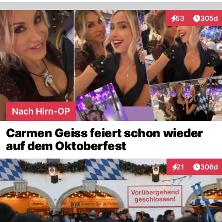
Artikel
53
305d
Interaktionen
Nach Hirn-OP
Carmen Geiss feiert schon wieder
auf dem Oktoberfest
Artikel
21
306d
Interaktionen