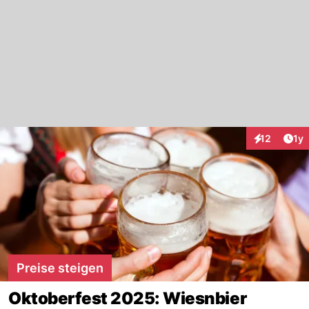
Art
12
1y
Interaktione
Preise steigen
Oktoberfest 2025: Wiesnbier