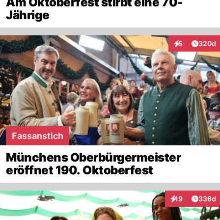
Am Oktoberfest stirbt eine 70-
Jährige
Artikel
5
320d
Interaktionen
Fassanstich
Münchens Oberbürgermeister
eröffnet 190. Oktoberfest
Artikel
19
336d
Interaktionen