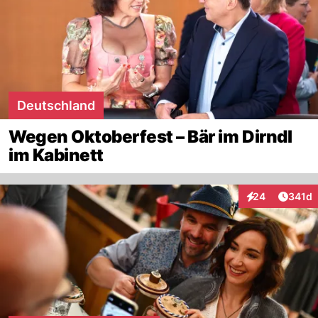
Deutschland
Wegen Oktoberfest – Bär im Dirndl
im Kabinett
Artike
24
341d
Interaktionen