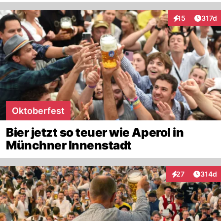
Artike
15
317d
Interaktionen
Oktoberfest
Bier jetzt so teuer wie Aperol in
Münchner Innenstadt
Artike
27
314d
Interaktionen