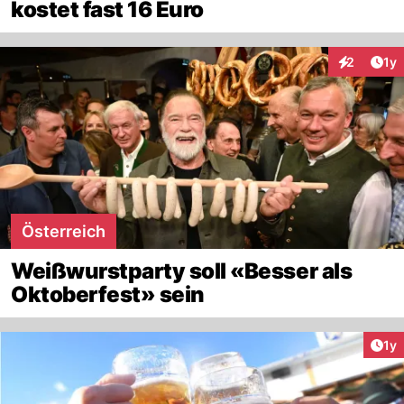
kostet fast 16 Euro
Art
2
1y
Interaktion
Österreich
Weißwurstparty soll «Besser als
Oktoberfest» sein
Art
1y