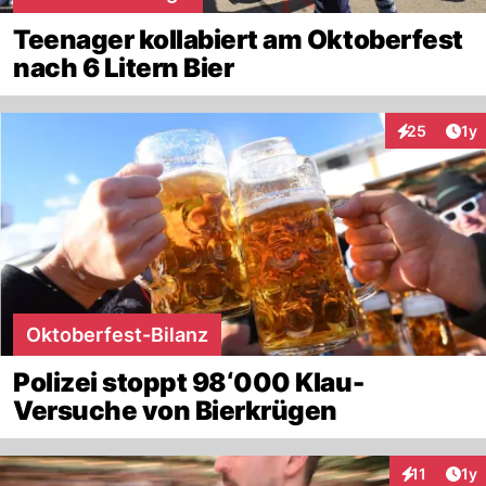
Teenager kollabiert am Oktoberfest
nach 6 Litern Bier
Art
25
1y
Interaktione
Oktoberfest-Bilanz
Polizei stoppt 98‘000 Klau-
Versuche von Bierkrügen
Art
11
1y
Interaktione