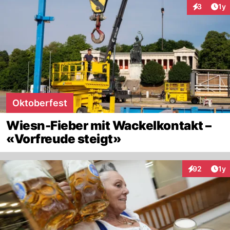
Art
3
1y
Interaktion
Oktoberfest
Wiesn-Fieber mit Wackelkontakt –
«Vorfreude steigt»
Art
92
1y
Interaktione