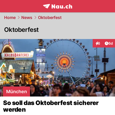
frontpage.
NAU.ch
Home
News
Oktoberfest
Oktoberfest
Arti
6
6d
Interaktion
München
So soll das Oktoberfest sicherer
werden