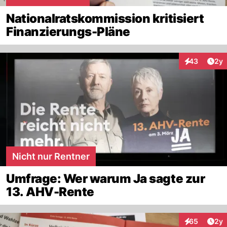
Nationalratskommission kritisiert
Finanzierungs-Pläne
Arti
43
2y
Interaktionen
Nicht nur Rentner
Umfrage: Wer warum Ja sagte zur
13. AHV-Rente
Arti
65
2y
Interaktionen