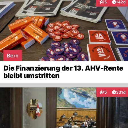
Artike
65
142d
Interaktionen
Bern
Die Finanzierung der 13. AHV-Rente
bleibt umstritten
Artike
75
331d
Interaktionen