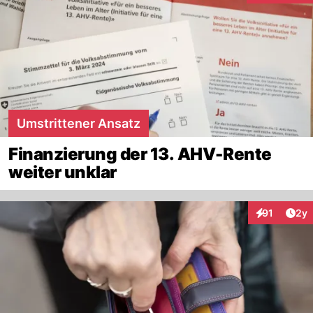
Umstrittener Ansatz
Finanzierung der 13. AHV-Rente
weiter unklar
Arti
91
2y
Interaktione