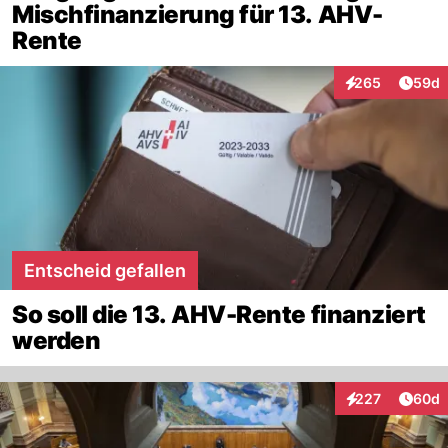
Mischfinanzierung für 13. AHV-
Rente
Artik
265
59d
Interaktionen
Entscheid gefallen
So soll die 13. AHV-Rente finanziert
werden
Artik
227
60d
Interaktionen