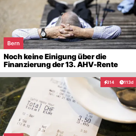
Bern
Noch keine Einigung über die
Finanzierung der 13. AHV-Rente
Artike
314
113d
Interaktionen