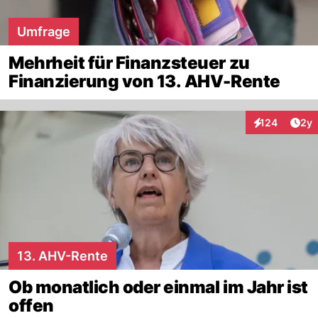
Umfrage
Mehrheit für Finanzsteuer zu
Finanzierung von 13. AHV-Rente
Arti
124
2y
Interaktionen
13. AHV-Rente
Ob monatlich oder einmal im Jahr ist
offen