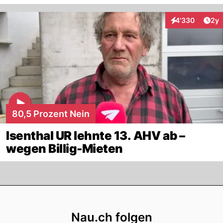
Arti
4'330
2y
Interaktionen
80,5 Prozent Nein
Isenthal UR lehnte 13. AHV ab –
wegen Billig-Mieten
Footer
Nau.ch folgen