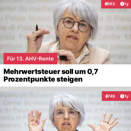
Art
663
1y
Interaktionen
Für 13. AHV-Rente
Mehrwertsteuer soll um 0,7
Prozentpunkte steigen
Art
749
1y
Interaktionen