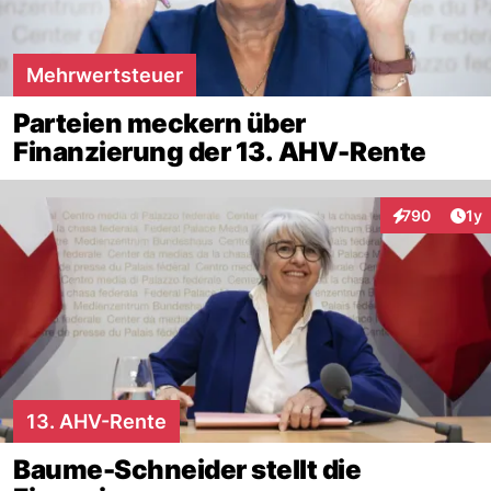
Mehrwertsteuer
Parteien meckern über
Finanzierung der 13. AHV-Rente
Art
790
1y
Interaktionen
13. AHV-Rente
Baume-Schneider stellt die