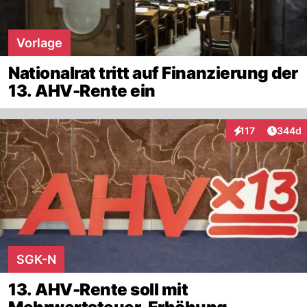
Vorlage
Nationalrat tritt auf Finanzierung der
13. AHV-Rente ein
Artikel
117
344d
Interaktionen
SGK-N
13. AHV-Rente soll mit