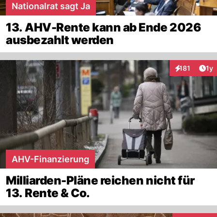
Nationalrat sagt Ja
13. AHV-Rente kann ab Ende 2026
ausbezahlt werden
Art
181
1y
Interaktionen
AHV-Finanzierung
Milliarden-Pläne reichen nicht für
13. Rente & Co.