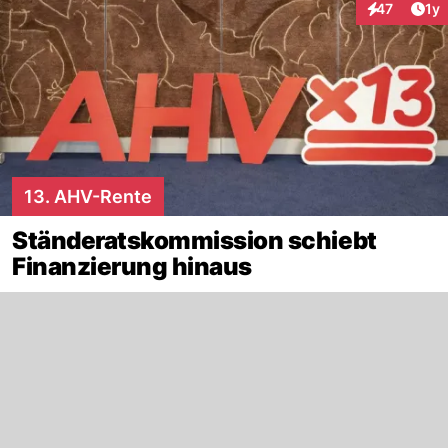
Art
47
1y
Interaktione
13. AHV-Rente
Ständeratskommission schiebt
Finanzierung hinaus