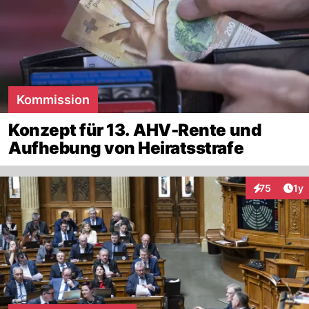
Kommission
Konzept für 13. AHV-Rente und
Aufhebung von Heiratsstrafe
Art
75
1y
Interaktione