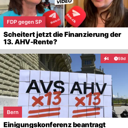
FDP gegen SP
Scheitert jetzt die Finanzierung der
13. AHV-Rente?
Artik
4
59d
Interaktionen
Bern
Einigungskonferenz beantragt