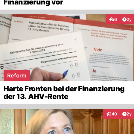
Finanzierung vor
Arti
56
2y
Interaktionen
Reform
Harte Fronten bei der Finanzierung
der 13. AHV-Rente
Arti
240
2y
Interaktionen