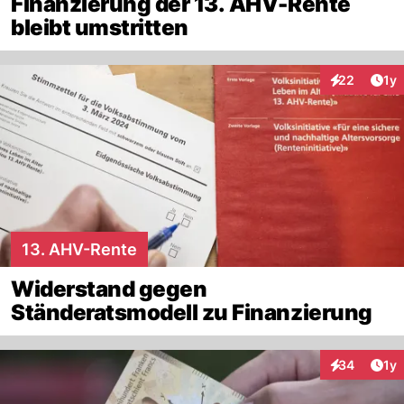
Finanzierung der 13. AHV-Rente
bleibt umstritten
Art
22
1y
Interaktione
13. AHV-Rente
Widerstand gegen
Ständeratsmodell zu Finanzierung
Art
34
1y
Interaktione