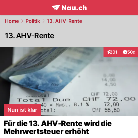
frontpage.
NAU.ch
Home
Politik
13. AHV-Rente
13. AHV-Rente
Artik
201
50d
Interaktionen
Nun ist klar
Für die 13. AHV-Rente wird die
Mehrwertsteuer erhöht