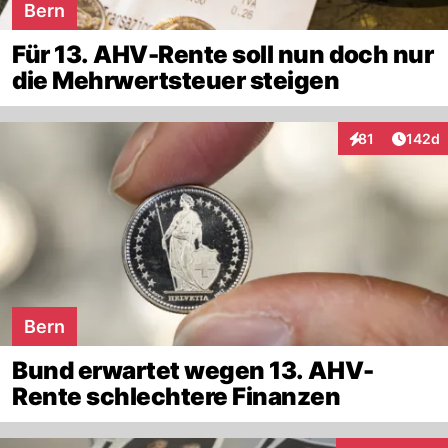
Bern
Für 13. AHV-Rente soll nun doch nur
die Mehrwertsteuer steigen
Artike
81
142d
Interaktionen
Bern
Bund erwartet wegen 13. AHV-
Rente schlechtere Finanzen