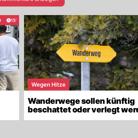
Artikel veröffentlicht:
0
15'
aktionen
Wegen Hitze
Wanderwege sollen künftig
beschattet oder verlegt we