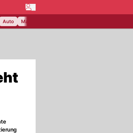
Auto
Matchcenter
Videos
Nau Plus
Lifestyle
eht
nte
zierung