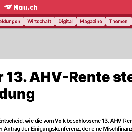
frontpage.
NAU.ch
meldungen
Wirtschaft
Digital
Magazine
Themen
r 13. AHV-Rente st
idung
r Entscheid, wie die vom Volk beschlossene 13. AHV-Re
iger Antrag der Einigungskonferenz, der eine Mischfinan