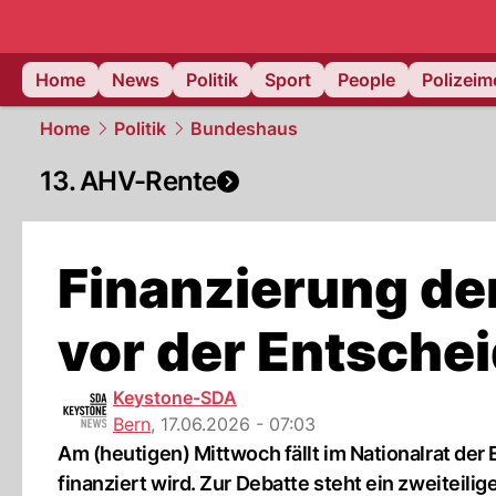
Home
News
Politik
Sport
People
Polizei
Home
Politik
Bundeshaus
13. AHV-Rente
Finanzierung de
vor der Entsche
Keystone-SDA
Bern
,
17.06.2026 - 07:03
Am (heutigen) Mittwoch fällt im Nationalrat de
finanziert wird. Zur Debatte steht ein zweiteil