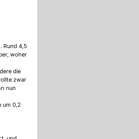
. Rund 4,5
über, woher
dere die
ollte zwar
nn nun
e um 0,2
rt, und