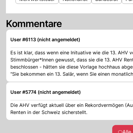
Kommentare
User #6113 (nicht angemeldet)
Es ist klar, dass wenn eine Inituative wie die 13. AHV von der SP kommt, im Endeffekt nichts klar ist. Hätten die
Stimmbürger*Innen gewusst, dass sie die 13. AHV Ren
beschlossen - hätten sie diese Vorlage hochhaus abge
"Sie bekommen ein 13. Salär, wenn Sie einen monatlic
man es ausnimmt bis auf den letzten Rappen!
User #5774 (nicht angemeldet)
Die AHV verfügt aktuell über ein Rekordvermögen (Aus
Renten in der Schweiz sicherstellt.
All