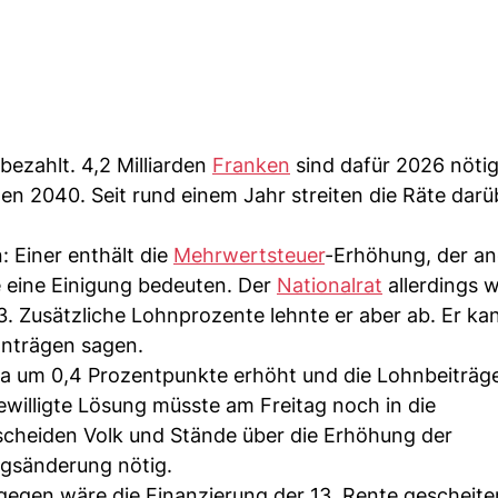
bezahlt. 4,2 Milliarden
Franken
sind dafür 2026 nötig
rden 2040. Seit rund einem Jahr streiten die Räte dar
 Einer enthält die
Mehrwertsteuer
-Erhöhung, der an
 eine Einigung bedeuten. Der
Nationalrat
allerdings w
3. Zusätzliche Lohnprozente lehnte er aber ab. Er ka
anträgen sagen.
a um 0,4 Prozentpunkte erhöht und die Lohnbeiträg
ewilligte Lösung müsste am Freitag noch in die
scheiden Volk und Stände über die Erhöhung der
ngsänderung nötig.
gegen wäre die Finanzierung der 13. Rente gescheite