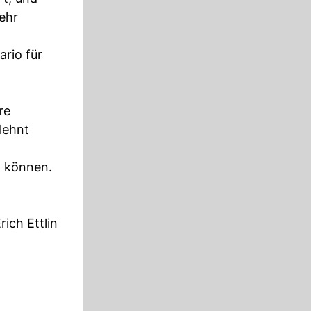
ehr
rio für
re
lehnt
n können.
ich Ettlin