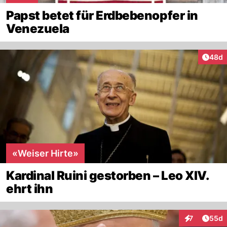
Papst betet für Erdbebenopfer in
Venezuela
Artik
48d
«Weiser Hirte»
Kardinal Ruini gestorben – Leo XIV.
ehrt ihn
Artik
7
55d
Interaktionen