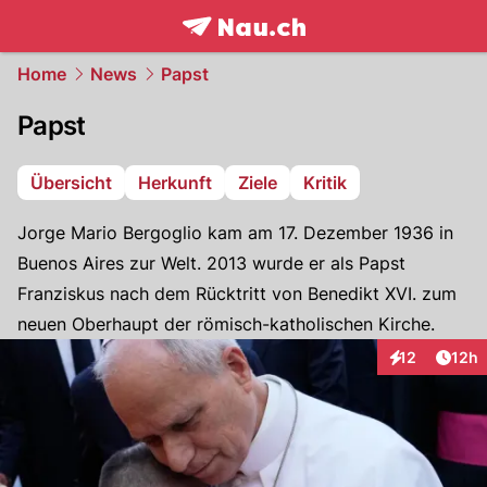
frontpage.
NAU.ch
Home
News
Papst
Papst
Übersicht
Herkunft
Ziele
Kritik
Jorge Mario Bergoglio kam am 17. Dezember 1936 in
Buenos Aires zur Welt. 2013 wurde er als Papst
Franziskus nach dem Rücktritt von Benedikt XVI. zum
neuen Oberhaupt der römisch-katholischen Kirche.
Artik
12
12h
Interaktionen