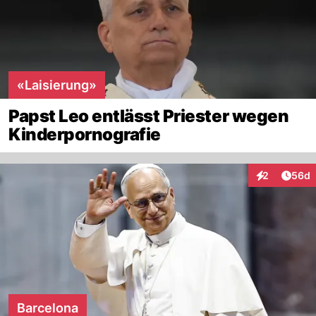
«Laisierung»
Papst Leo entlässt Priester wegen
Kinderpornografie
Artik
2
56d
Interaktionen
Barcelona