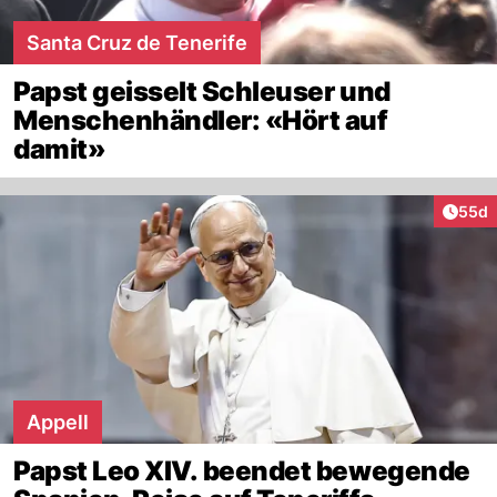
Santa Cruz de Tenerife
Papst geisselt Schleuser und
Menschenhändler: «Hört auf
damit»
Artik
55d
Appell
Papst Leo XIV. beendet bewegende