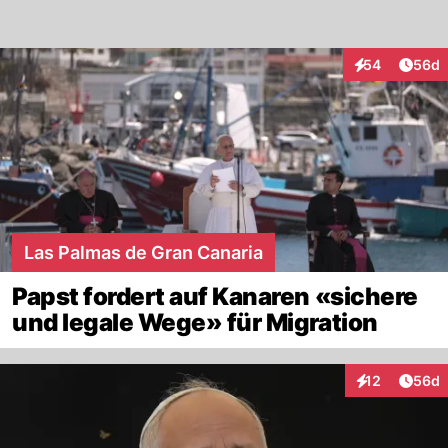
Artik
54
56d
Interaktionen
Las Palmas de Gran Canaria
Papst fordert auf Kanaren «sichere
und legale Wege» für Migration
Artik
12
56d
Interaktionen