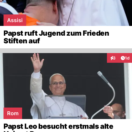
Assisi
Papst ruft Jugend zum Frieden
Stiften auf
Art
3
1d
Interaktion
Rom
Papst Leo besucht erstmals alte