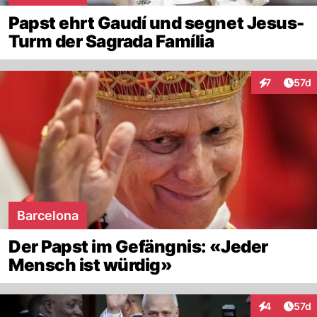
Papst ehrt Gaudí und segnet Jesus-
Turm der Sagrada Família
Artik
7
57d
Interaktione
Barcelona
Der Papst im Gefängnis: «Jeder
Mensch ist würdig»
Artik
4
57d
Interaktione