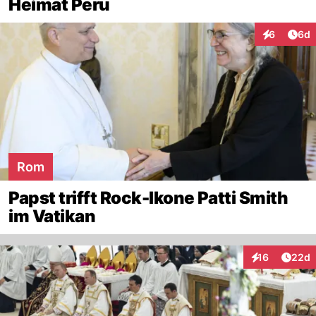
Heimat Peru
Arti
6
6d
Interaktion
Rom
Papst trifft Rock-Ikone Patti Smith
im Vatikan
Artik
16
22d
Interaktionen