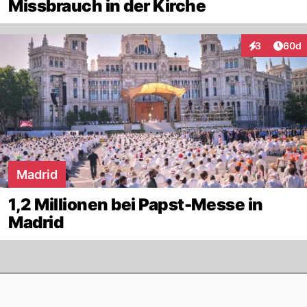
Missbrauch in der Kirche
Artik
3
60d
Interaktionen
Madrid
1,2 Millionen bei Papst-Messe in
Madrid
Footer