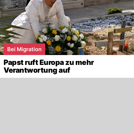
Papst Franziskus (M) hält während eines Treffens mit
Priestern, Diakonen, Geweihten und Seminaristen im
Bei Migration
kongolesischen Kinshasa eine Rede. - Gregorio
Borgia/AP/dpa
Papst ruft Europa zu mehr
Ursprünglich absolvierte Jorge Mario Bergoglio,
Verantwortung auf
wie Papst Franziskus bürgerlich heisst, eine
Ausbildung zum Chemietechniker. Mit 21 trat er
dem Jesuitenorden bei und erhielt 1969 die
Priesterweihe. 1992 wurde er zum Weihbischof
von Buenos Aires eingesetzt, zehn Jahre später
folgte die Ernennung zum Kardinal.
Hier lesen Sie mehr über die
Familie, Herkunft
und Karriere
des Papstes.