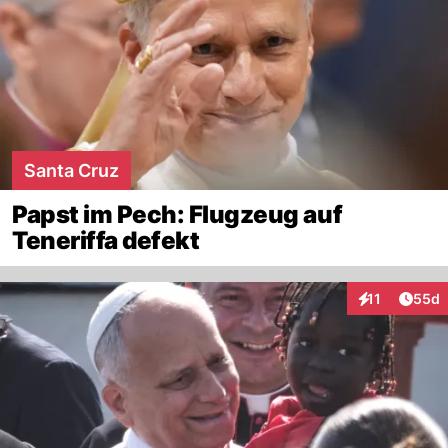
Santa Cruz
Papst im Pech: Flugzeug auf
Teneriffa defekt
Artik
11
55d
Interaktionen