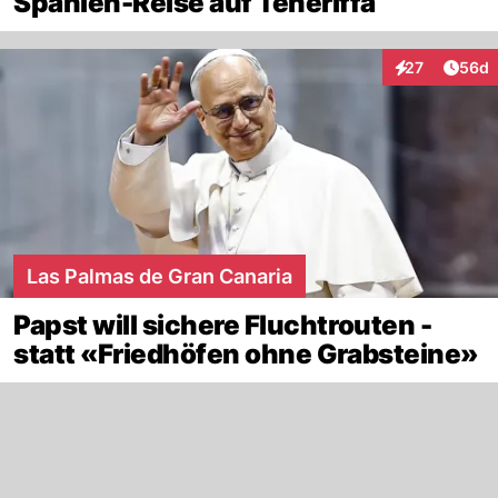
Spanien-Reise auf Teneriffa
Artik
27
56d
Interaktionen
Las Palmas de Gran Canaria
Papst will sichere Fluchtrouten -
statt «Friedhöfen ohne Grabsteine»