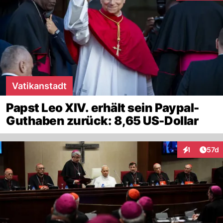
Vatikanstadt
Papst Leo XIV. erhält sein Paypal-
Guthaben zurück: 8,65 US-Dollar
Artik
1
57d
Interaktione