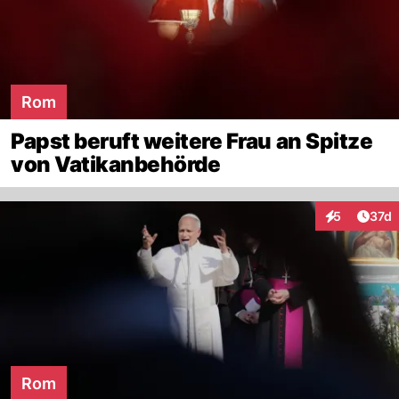
Rom
Papst beruft weitere Frau an Spitze
von Vatikanbehörde
Artik
5
37d
Interaktione
Rom