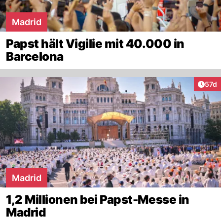
Madrid
Papst hält Vigilie mit 40.000 in
Barcelona
Artik
57d
Madrid
1,2 Millionen bei Papst-Messe in
Madrid