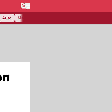
Auto
Matchcenter
Videos
Nau Plus
Lifestyle
en