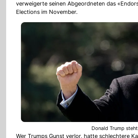
verweigerte seinen Abgeordneten das «Endorse
Elections im November.
Donald Trump steht 
Wer Trumps Gunst verlor, hatte schlechtere K