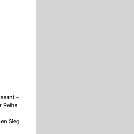
rasant –
r Reihe
nen Sieg