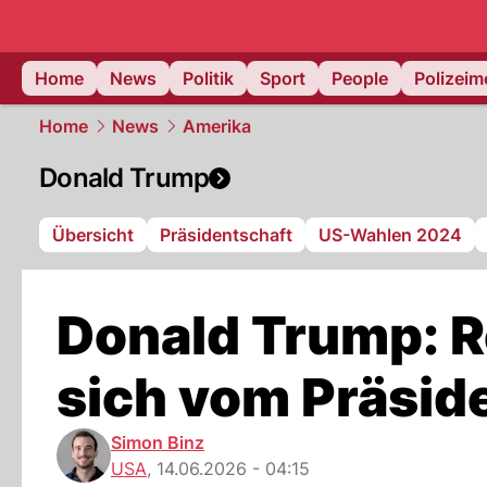
Home
News
Politik
Sport
People
Polizei
Home
News
Amerika
Donald Trump
Übersicht
Präsidentschaft
US-Wahlen 2024
Donald Trump: 
sich vom Präsid
Simon Binz
USA
,
14.06.2026 - 04:15