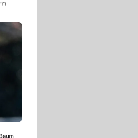
erm
. Baum