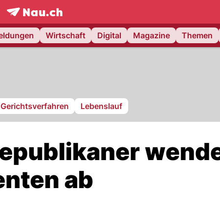
frontpage.
NAU.ch
meldungen
Wirtschaft
Digital
Magazine
Themen
Gerichtsverfahren
Lebenslauf
Republikaner wend
enten ab