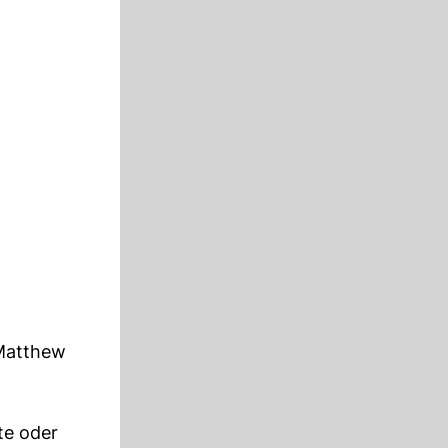
 Matthew
te oder