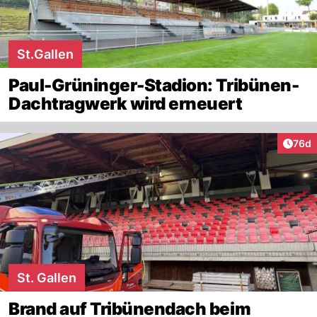
St.Gallen
Paul-Grüninger-Stadion: Tribünen-
Dachtragwerk wird erneuert
Artik
76d
St. Gallen
Brand auf Tribünendach beim