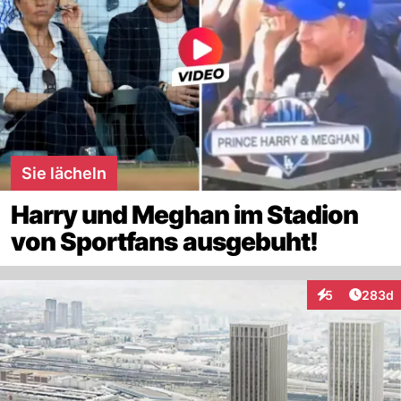
Sie lächeln
Harry und Meghan im Stadion
von Sportfans ausgebuht!
Artikel
5
283d
Interaktionen