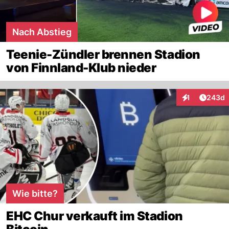
Nach Abstieg
Teenie-Zündler brennen Stadion
von Finnland-Klub nieder
Artikel
1
243d
Interaktionen
Wie bitte?
EHC Chur verkauft im Stadion