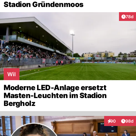
Stadion Gründenmoos
Artik
78d
Wil
Moderne LED-Anlage ersetzt
Masten-Leuchten im Stadion
Bergholz
Artik
90
98d
Interaktionen