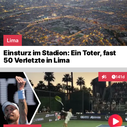
Lima
Einsturz im Stadion: Ein Toter, fast
50 Verletzte in Lima
Artike
5
141d
Interaktionen