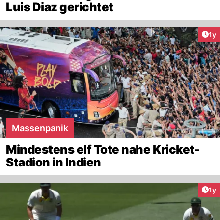
Luis Diaz gerichtet
Art
1y
Massenpanik
Mindestens elf Tote nahe Kricket-
Stadion in Indien
Art
1y