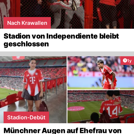
Nach Krawallen
Stadion von Independiente bleibt
geschlossen
Art
1y
Stadion-Debüt
Münchner Augen auf Ehefrau von