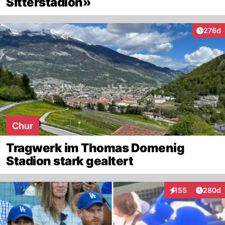
Sitterstadion»
Artike
276d
Chur
Tragwerk im Thomas Domenig
Stadion stark gealtert
Artikel
155
280d
Interaktionen