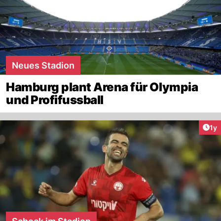
Neues Stadion
Hamburg plant Arena für Olympia
und Profifussball
Art
1y