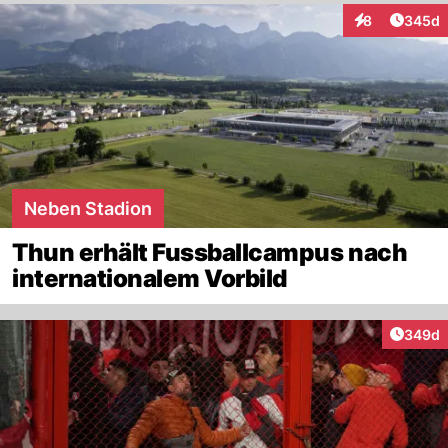
Artikel
8
345d
Interaktionen
Neben Stadion
Thun erhält Fussballcampus nach
internationalem Vorbild
Artikel
349d