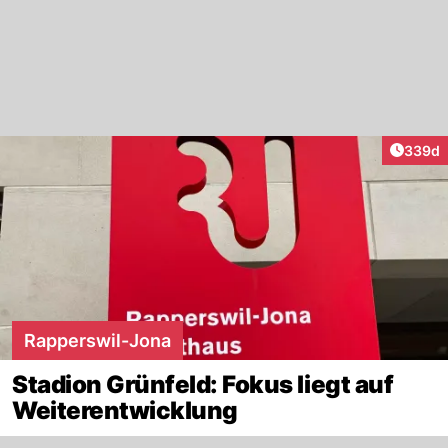
Artikel
339d
Rapperswil-Jona
Stadion Grünfeld: Fokus liegt auf
Weiterentwicklung