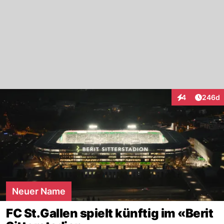
Artikel
4
246d
Interaktionen
Neuer Name
FC St.Gallen spielt künftig im «Berit