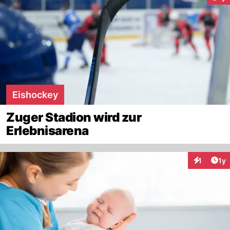
Eishockey
Zuger Stadion wird zur
Erlebnisarena
Art
1
1y
Interaktion