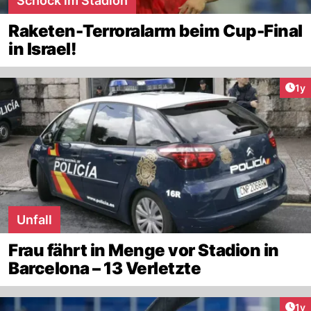
Schock im Stadion
Raketen-Terroralarm beim Cup-Final
in Israel!
Art
1y
Unfall
Frau fährt in Menge vor Stadion in
Barcelona – 13 Verletzte
Art
1y