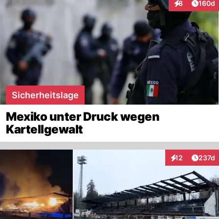
Artike
8
160d
Interaktionen
Sicherheitslage
Mexiko unter Druck wegen
Kartellgewalt
Artike
12
237d
Interaktionen