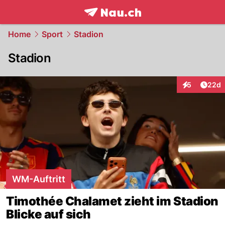
frontpage.
NAU.ch
Home
Sport
Stadion
Stadion
Artik
5
22d
Interaktionen
WM-Auftritt
Timothée Chalamet zieht im Stadion
Blicke auf sich