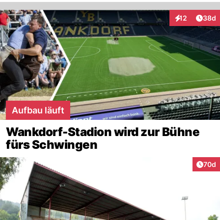
Artik
12
38d
Interaktionen
Aufbau läuft
Wankdorf-Stadion wird zur Bühne
fürs Schwingen
Artik
70d