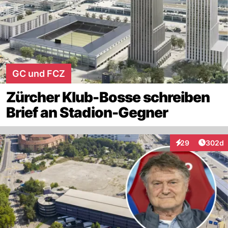
GC und FCZ
Zürcher Klub-Bosse schreiben
Brief an Stadion-Gegner
Artikel
29
302d
Interaktionen