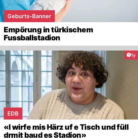
Geburts-Banner
Empörung in türkischem
Fussballstadion
Art
1y
EDB
«I wirfe mis Härz uf e Tisch und füll
drmit baud es Stadion»