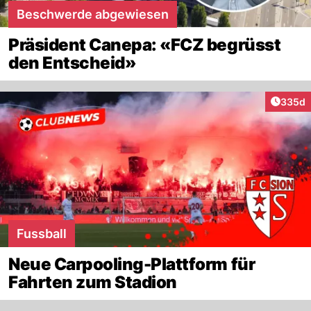
Beschwerde abgewiesen
Präsident Canepa: «FCZ begrüsst
den Entscheid»
Artikel
335d
Fussball
Neue Carpooling-Plattform für
Fahrten zum Stadion