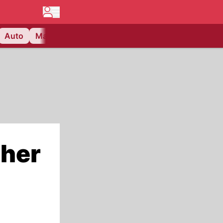
Auto
Matchcenter
Videos
Nau Plus
Lifestyle
cher