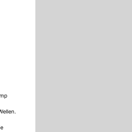
ump
Wellen.
ie