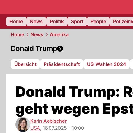
Home
News
Politik
Sport
People
Polizei
Home
News
Amerika
Donald Trump
Übersicht
Präsidentschaft
US-Wahlen 2024
Donald Trump: 
geht wegen Epste
Karin Aebischer
USA
,
16.07.2025 - 10:00