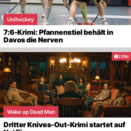
Unihockey
7:6-Krimi: Pfannenstiel behält in
Davos die Nerven
Artikel
239d
Wake up Dead Man
Dritter Knives-Out-Krimi startet auf