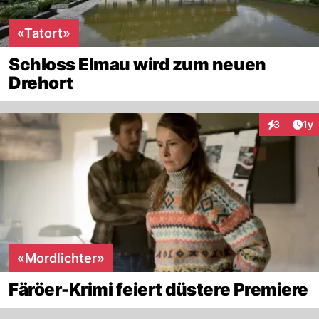
«Tatort»
Schloss Elmau wird zum neuen
Drehort
Art
3
1y
Interaktion
«Mordlichter»
Färöer-Krimi feiert düstere Premiere