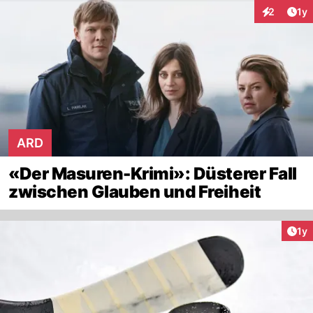
Art
2
1y
Interaktion
ARD
«Der Masuren-Krimi»: Düsterer Fall
zwischen Glauben und Freiheit
Art
1y