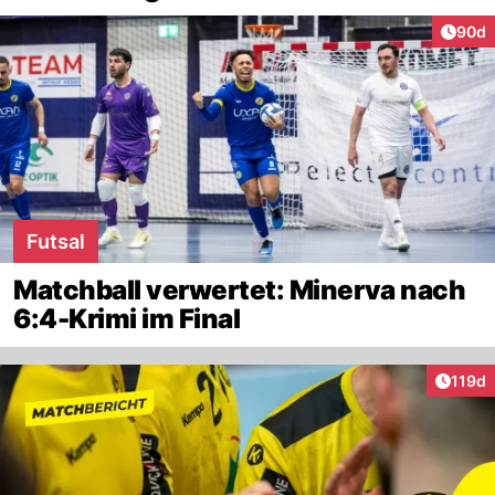
Artik
90d
Futsal
Matchball verwertet: Minerva nach
6:4-Krimi im Final
Artike
119d