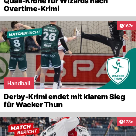
Quali-Krone für Wizards nach
Overtime-Krimi
Artike
167d
Handball
Derby-Krimi endet mit klarem Sieg
für Wacker Thun
Artike
173d