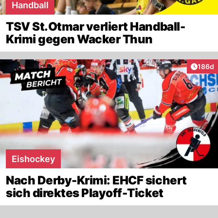
Handball
TSV St.Otmar verliert Handball-
Krimi gegen Wacker Thun
Artike
186d
Eishockey
Nach Derby-Krimi: EHCF sichert
sich direktes Playoff-Ticket