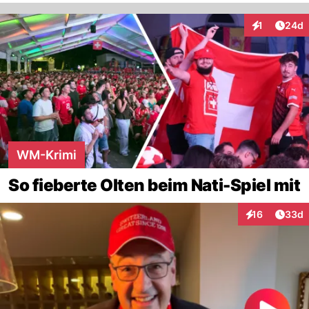
Artik
1
24d
Interaktione
WM-Krimi
So fieberte Olten beim Nati-Spiel mit
Artik
16
33d
Interaktionen