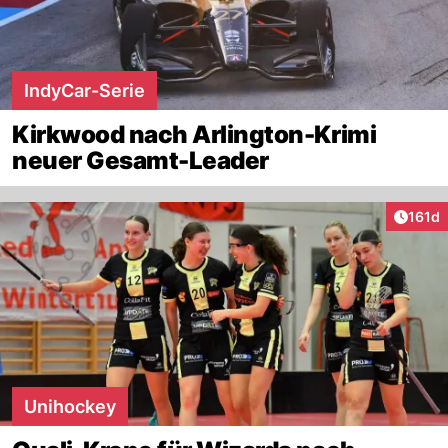
IndyCar-Serie
Kirkwood nach Arlington-Krimi
neuer Gesamt-Leader
Artike
161d
Unihockey