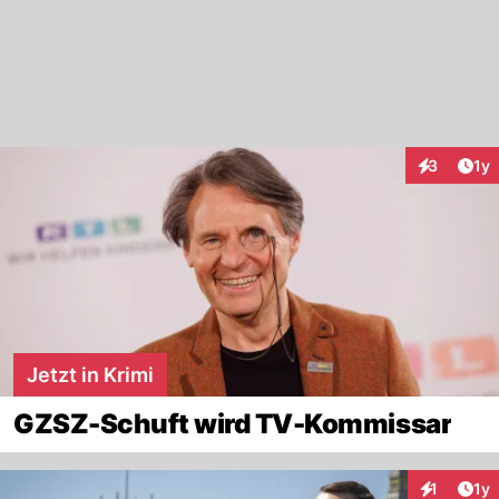
Art
3
1y
Interaktion
Jetzt in Krimi
GZSZ-Schuft wird TV-Kommissar
Art
1
1y
Interaktion