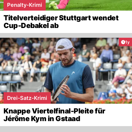
Penalty-Krimi
Titelverteidiger Stuttgart wendet
Cup-Debakel ab
Art
1y
Drei-Satz-Krimi
Knappe Viertelfinal-Pleite für
Jérôme Kym in Gstaad