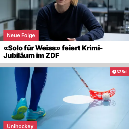
Neue Folge
«Solo für Weiss» feiert Krimi-
Jubiläum im ZDF
Artikel
328d
Unihockey