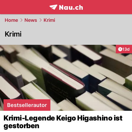
frontpage.
NAU.ch
Home
News
Krimi
Krimi
Artik
13d
Bestsellerautor
Krimi-Legende Keigo Higashino ist
gestorben