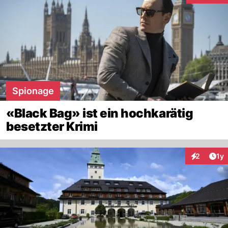
Spionage
«Black Bag» ist ein hochkarätig
besetzter Krimi
Art
2
1y
Interaktion