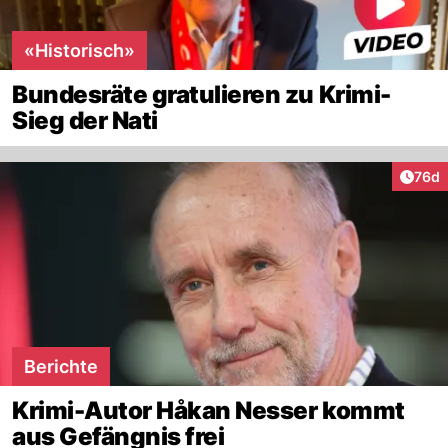
«Historisch»
Bundesräte gratulieren zu Krimi-
Sieg der Nati
Artik
76d
Berichte
Krimi-Autor Håkan Nesser kommt
aus Gefängnis frei