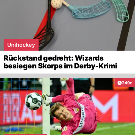
Unihockey
Rückstand gedreht: Wizards
besiegen Skorps im Derby-Krimi
Artikel
349d