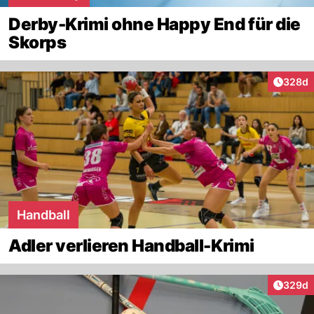
Derby-Krimi ohne Happy End für die
Skorps
Artikel
328d
Handball
Adler verlieren Handball-Krimi
Artikel
329d