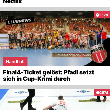
Netflix
Artikel
252d
Handball
Final4-Ticket gelöst: Pfadi setzt
sich in Cup-Krimi durch
Artike
257d