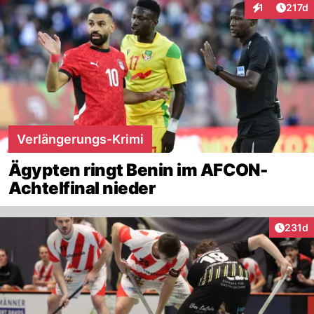
Artike
1
217d
Interaktionen
Verlängerungs-Krimi
Ägypten ringt Benin im AFCON-
Achtelfinal nieder
Artike
231d