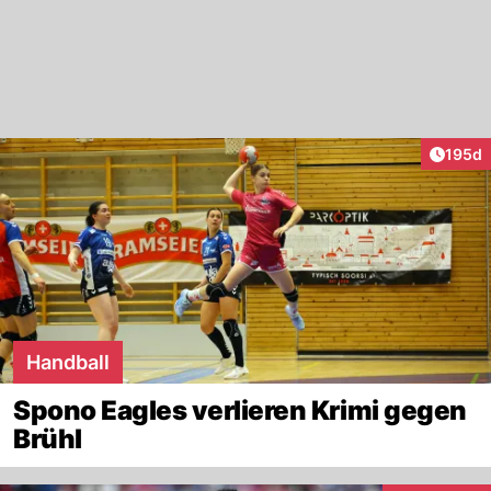
Artike
195d
Handball
Spono Eagles verlieren Krimi gegen
Brühl