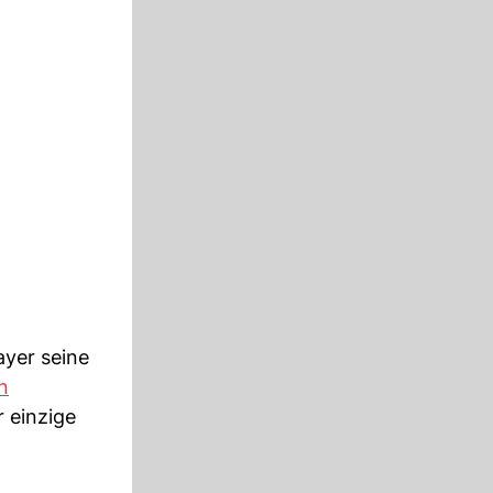
ayer seine
n
 einzige