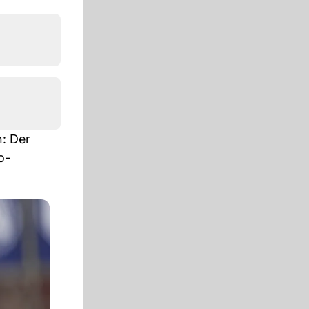
: Der
o-