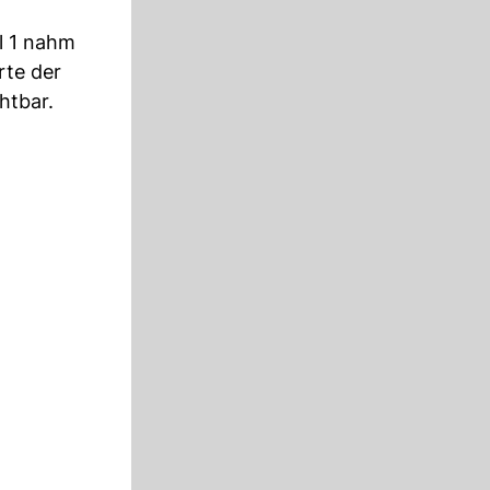
l 1 nahm
rte der
htbar.