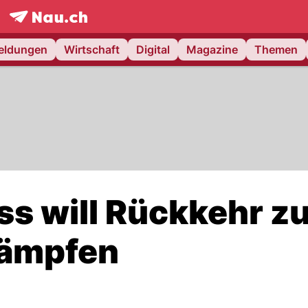
frontpage.
NAU.ch
meldungen
Wirtschaft
Digital
Magazine
Themen
ss will Rückkehr z
kämpfen