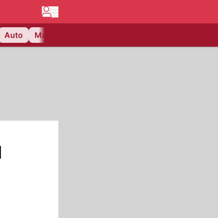
Auto
Matchcenter
Videos
Nau Plus
Lifestyle
u