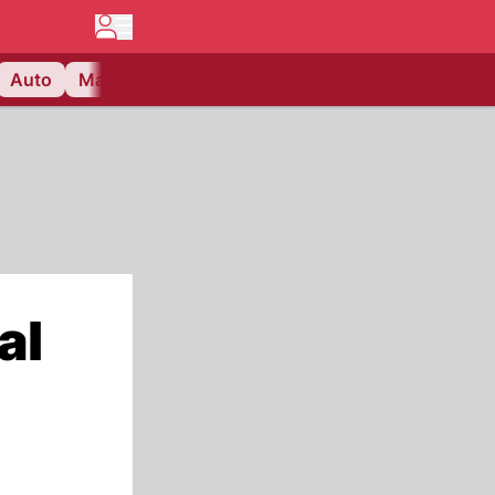
Auto
Matchcenter
Videos
Nau Plus
Lifestyle
al