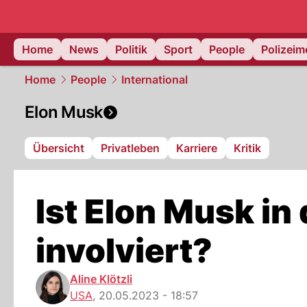
Home
News
Politik
Sport
People
Polizei
Home
People
International
Elon Musk
Übersicht
Privatleben
Karriere
Kritik
Ist Elon Musk in
involviert?
Aline Klötzli
USA
,
20.05.2023 - 18:57