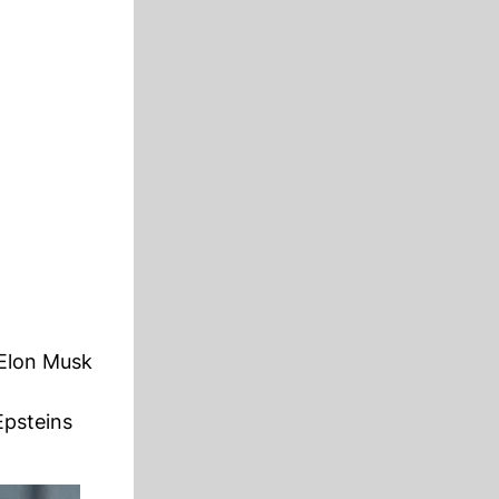
 Elon Musk
Epsteins