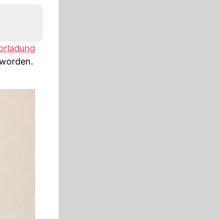
orladung
 worden.