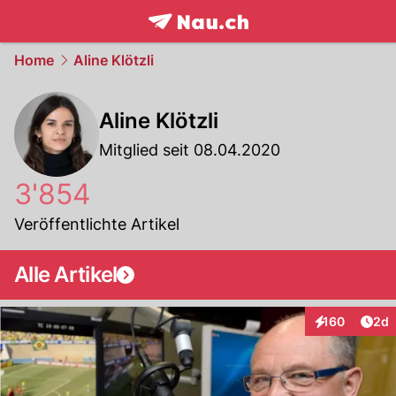
frontpage.
NAU.ch
Home
Aline Klötzli
Aline Klötzli
Mitglied seit 08.04.2020
3'854
Veröffentlichte Artikel
Alle Artikel
Arti
160
2d
Interaktionen