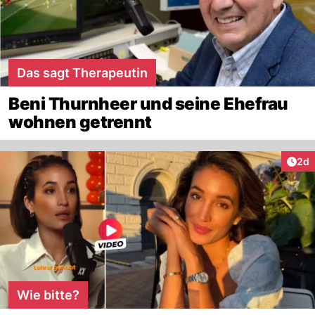
Das sagt Therapeutin
Beni Thurnheer und seine Ehefrau
wohnen getrennt
Arti
2d
Wie bitte?