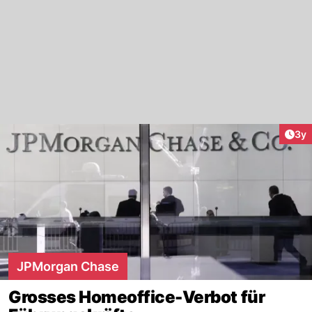
Arti
3y
JPMorgan Chase
Grosses Homeoffice-Verbot für