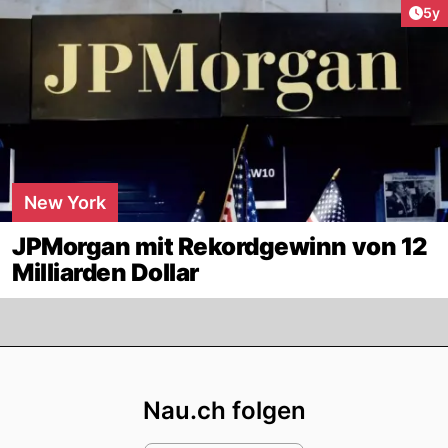
Arti
5y
New York
JPMorgan mit Rekordgewinn von 12
Milliarden Dollar
Footer
Nau.ch folgen