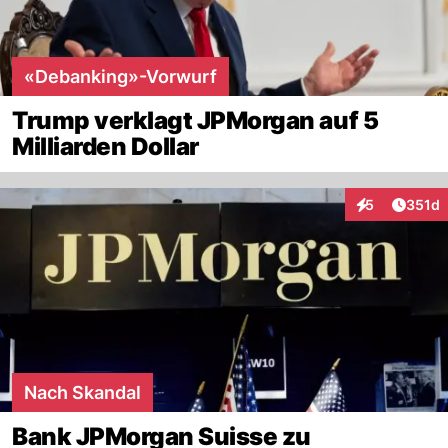
«Debanking»-Vorwurf
Trump verklagt JPMorgan auf 5
Milliarden Dollar
Artike
5
351d
Interaktionen
Nach Skandal
Bank JPMorgan Suisse zu