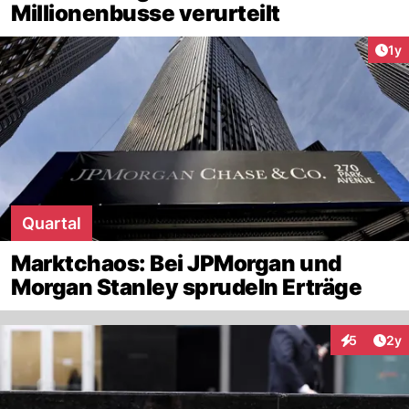
Millionenbusse verurteilt
Art
1y
Quartal
Marktchaos: Bei JPMorgan und
Morgan Stanley sprudeln Erträge
Arti
5
2y
Interaktion