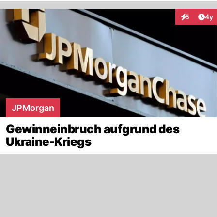
Arti
5
4y
Interaktion
JPMorgan
Gewinneinbruch aufgrund des
Ukraine-Kriegs