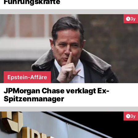
Führungskräfte
Arti
3y
Epstein-Affäre
JPMorgan Chase verklagt Ex-
Spitzenmanager
Arti
3y