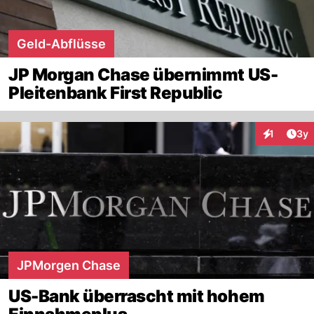
Geld-Abflüsse
JP Morgan Chase übernimmt US-
Pleitenbank First Republic
Arti
1
3y
Interaktion
JPMorgen Chase
US-Bank überrascht mit hohem