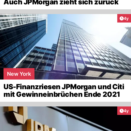
Auch JPMorgan zieht sich zurück
Arti
4y
New York
US-Finanzriesen JPMorgan und Citi
mit Gewinneinbrüchen Ende 2021
Arti
4y