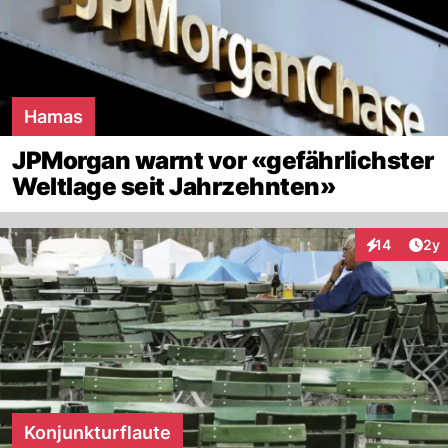
Hamas
JPMorgan warnt vor «gefährlichster
Weltlage seit Jahrzehnten»
Arti
14
2y
Interaktione
Konjunkturflaute