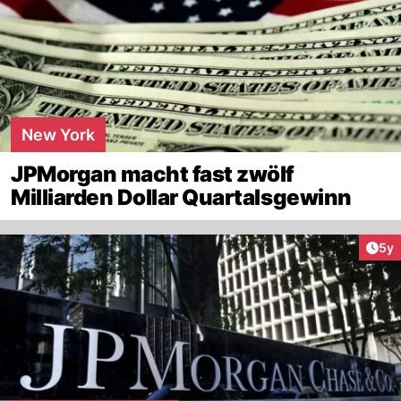
New York
JPMorgan macht fast zwölf
Milliarden Dollar Quartalsgewinn
Arti
5y