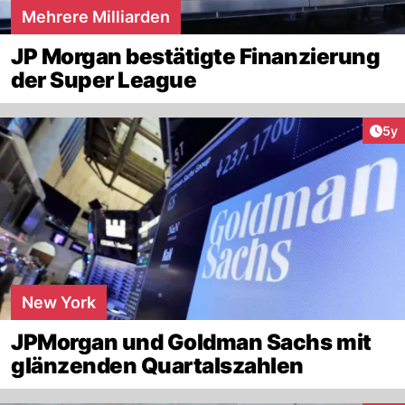
Mehrere Milliarden
JP Morgan bestätigte Finanzierung
der Super League
Arti
5y
New York
JPMorgan und Goldman Sachs mit
glänzenden Quartalszahlen