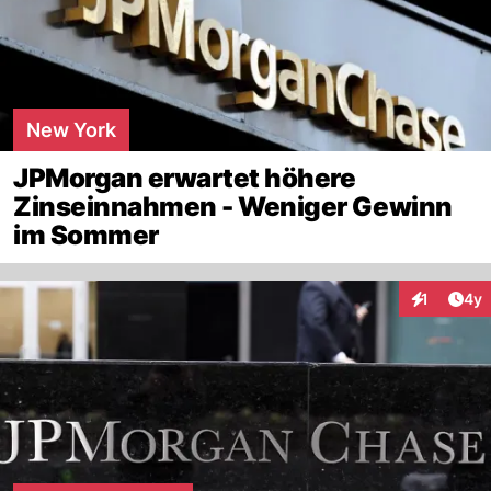
New York
JPMorgan erwartet höhere
Zinseinnahmen - Weniger Gewinn
im Sommer
Arti
1
4y
Interaktion