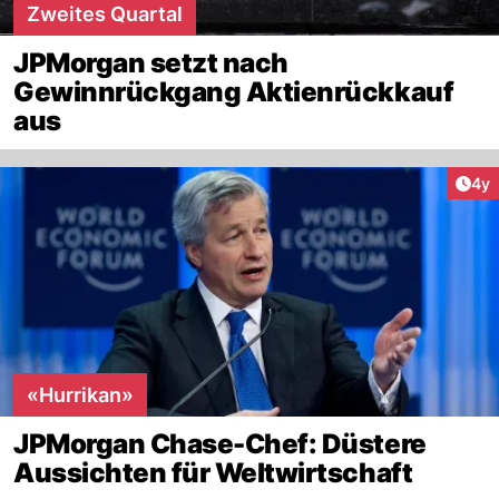
Zweites Quartal
JPMorgan setzt nach
Gewinnrückgang Aktienrückkauf
aus
Arti
4y
«Hurrikan»
JPMorgan Chase-Chef: Düstere
Aussichten für Weltwirtschaft