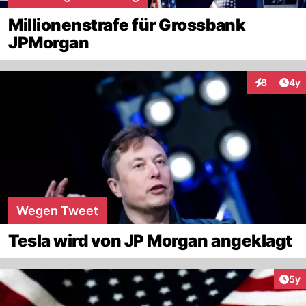
Millionenstrafe für Grossbank
JPMorgan
Arti
8
4y
Interaktion
Wegen Tweet
Tesla wird von JP Morgan angeklagt
Arti
5y