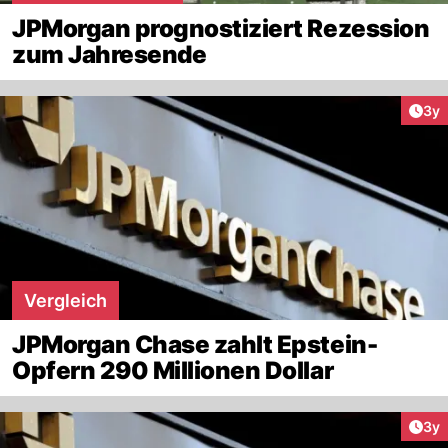
JPMorgan prognostiziert Rezession
zum Jahresende
Arti
3y
Vergleich
JPMorgan Chase zahlt Epstein-
Opfern 290 Millionen Dollar
Arti
3y