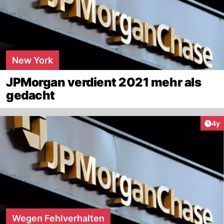
New York
JPMorgan verdient 2021 mehr als
gedacht
Arti
4y
Wegen Fehlverhalten