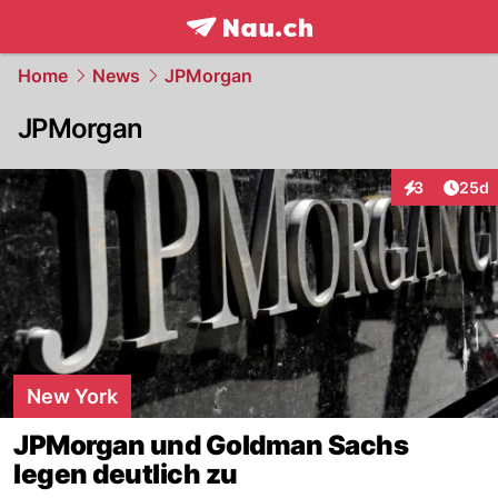
frontpage.
NAU.ch
Home
News
JPMorgan
JPMorgan
Artik
3
25d
Interaktionen
New York
JPMorgan und Goldman Sachs
legen deutlich zu