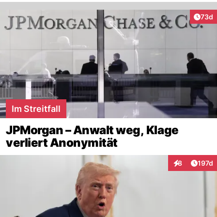
Artik
73d
Im Streitfall
JPMorgan – Anwalt weg, Klage
verliert Anonymität
Artike
8
197d
Interaktionen