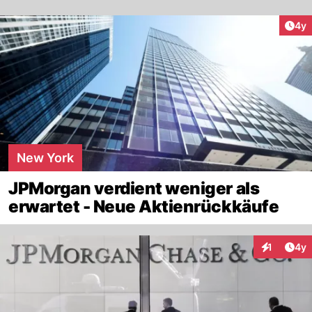
Arti
4y
New York
JPMorgan verdient weniger als
erwartet - Neue Aktienrückkäufe
Arti
1
4y
Interaktion