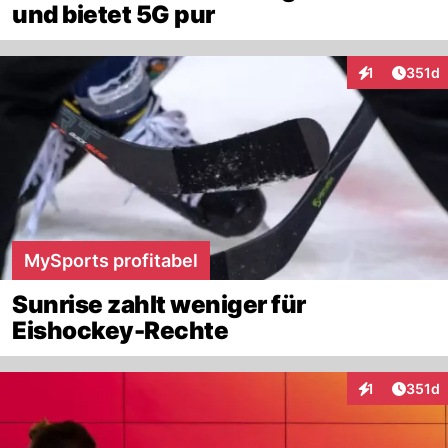
und bietet 5G pur
Artike
1
351d
Interaktionen
MySports profitabel
Sunrise zahlt weniger für
Eishockey-Rechte
Artike
1
351d
Interaktionen