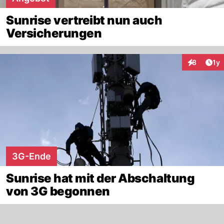
Sunrise vertreibt nun auch
Versicherungen
Art
8
1y
Interaktion
3G-Ende
Sunrise hat mit der Abschaltung
von 3G begonnen