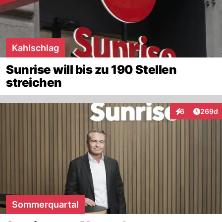
Kahlschlag
Sunrise will bis zu 190 Stellen
streichen
Artikel
6
269d
Interaktionen
Sommerquartal