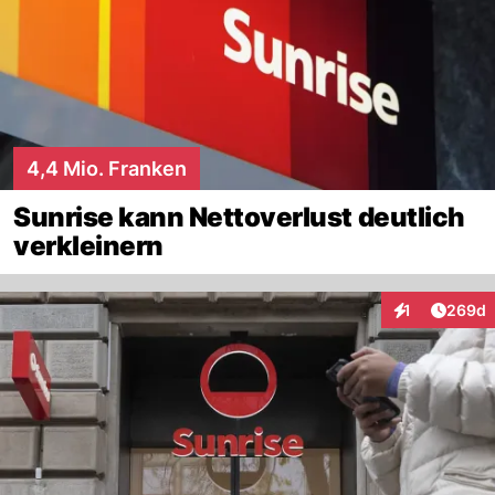
4,4 Mio. Franken
Sunrise kann Nettoverlust deutlich
verkleinern
Artikel
1
269d
Interaktionen