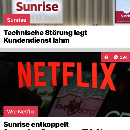
Sunrise
Technische Störung legt
Kundendienst lahm
Artike
1
129d
Interaktionen
Wie Netflix
Sunrise entkoppelt