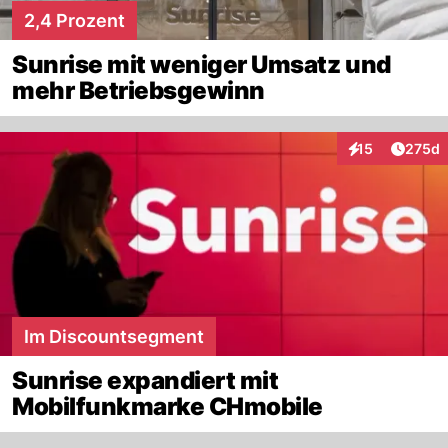
2,4 Prozent
Sunrise mit weniger Umsatz und
mehr Betriebsgewinn
Artike
15
275d
Interaktionen
Im Discountsegment
Sunrise expandiert mit
Mobilfunkmarke CHmobile