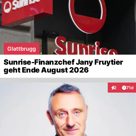
Glattbrugg
Sunrise-Finanzchef Jany Fruytier
geht Ende August 2026
Artik
2
71d
Interaktione