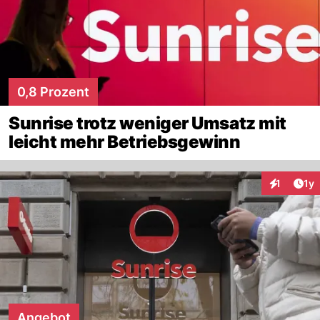
0,8 Prozent
Sunrise trotz weniger Umsatz mit
leicht mehr Betriebsgewinn
Art
1
1y
Interaktion
Angebot