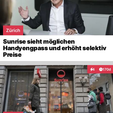
Zürich
Sunrise sieht möglichen
Handyengpass und erhöht selektiv
Preise
Artike
4
170d
Interaktionen