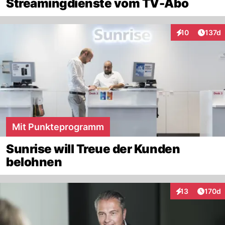
Streamingdienste vom TV-Abo
Artike
10
137d
Interaktionen
Mit Punkteprogramm
Sunrise will Treue der Kunden
belohnen
Artike
13
170d
Interaktionen