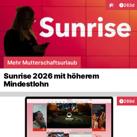
Artikel
1
283d
Interaktionen
Mehr Mutterschaftsurlaub
Sunrise 2026 mit höherem
Mindestlohn
Artikel
289d