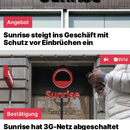
Angebot
Sunrise steigt ins Geschäft mit
Schutz vor Einbrüchen ein
Artike
4
351d
Interaktionen
Bestätigung
Sunrise hat 3G-Netz abgeschaltet