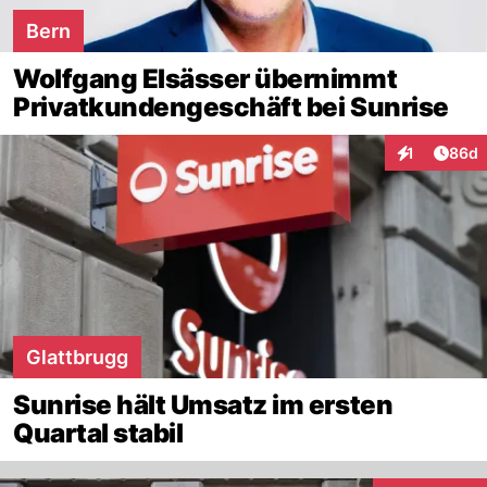
Bern
Wolfgang Elsässer übernimmt
Privatkundengeschäft bei Sunrise
Artik
1
86d
Interaktione
Glattbrugg
Sunrise hält Umsatz im ersten
Quartal stabil