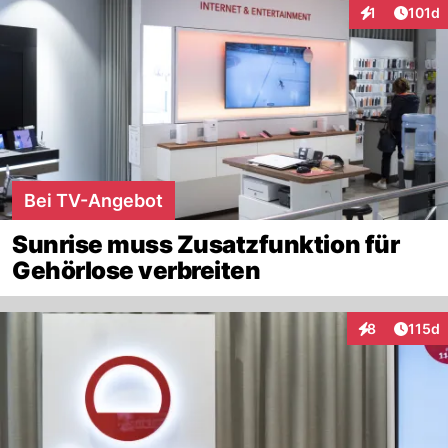
Artike
1
101d
Interaktionen
Bei TV-Angebot
Sunrise muss Zusatzfunktion für
Gehörlose verbreiten
Artike
8
115d
Interaktionen