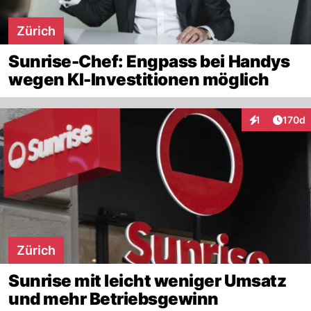
Zürich
Sunrise-Chef: Engpass bei Handys
wegen KI-Investitionen möglich
Artike
1
170d
Interaktionen
Zürich
Sunrise mit leicht weniger Umsatz
und mehr Betriebsgewinn