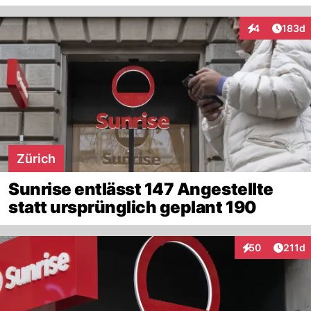
Artike
4
183d
Interaktionen
Zürich
Sunrise entlässt 147 Angestellte
statt ursprünglich geplant 190
Artike
50
211d
Interaktionen