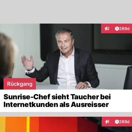
Artikel
2
269d
Interaktionen
Rückgang
Sunrise-Chef sieht Taucher bei
Internetkunden als Ausreisser
Artikel
1
269d
Interaktionen