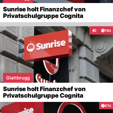
Sunrise holt Finanzchef von
Privatschulgruppe Cognita
Artik
2
18d
Interaktione
Glattbrugg
Sunrise holt Finanzchef von
Privatschulgruppe Cognita
Artik
67d