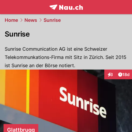
frontpage.
NAU.ch
Home
News
Sunrise
Sunrise
Sunrise Communication AG ist eine Schweizer
Telekommunkations-Firma mit Sitz in Zürich. Seit 2015
ist Sunrise an der Börse notiert.
Artik
3
18d
Interaktione
Glattbrugg