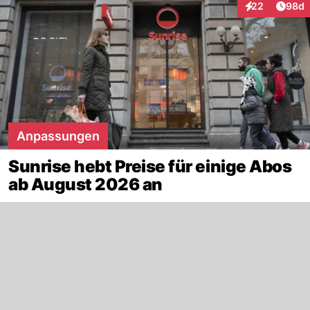
Artik
22
98d
Interaktionen
Anpassungen
Sunrise hebt Preise für einige Abos
ab August 2026 an