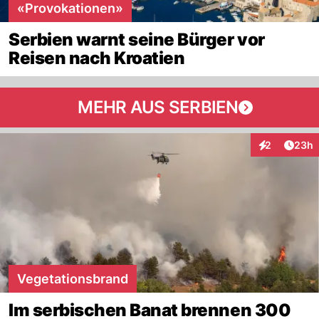
«Provokationen»
Serbien warnt seine Bürger vor
Reisen nach Kroatien
MEHR AUS SERBIEN
Artik
2
23h
Interaktionen
Vegetationsbrand
Im serbischen Banat brennen 300