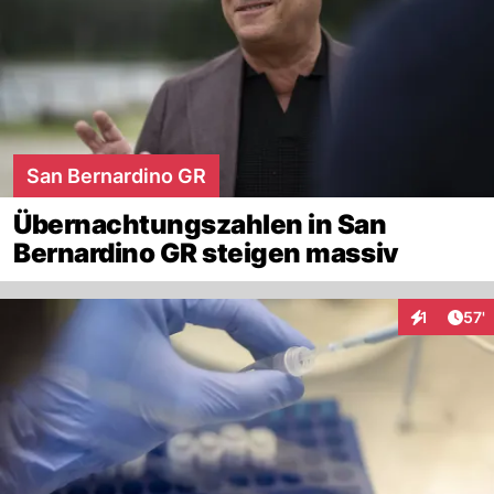
San Bernardino GR
Übernachtungszahlen in San
Bernardino GR steigen massiv
Arti
1
57'
Interaktion