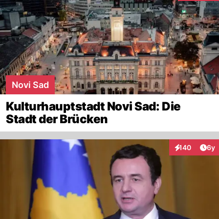
Novi Sad
Kulturhauptstadt Novi Sad: Die
Stadt der Brücken
Arti
140
6y
Interaktionen