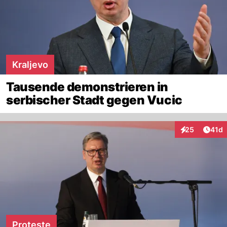
Kraljevo
Tausende demonstrieren in
serbischer Stadt gegen Vucic
Artik
25
41d
Interaktionen
Proteste