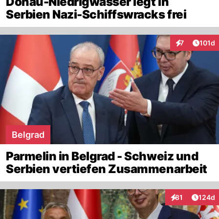
Donau-Niedrigwasser legt in
Serbien Nazi-Schiffswracks frei
Artike
7
101d
Interaktionen
Belgrad
Parmelin in Belgrad - Schweiz und
Serbien vertiefen Zusammenarbeit
Artike
81
124d
Interaktionen