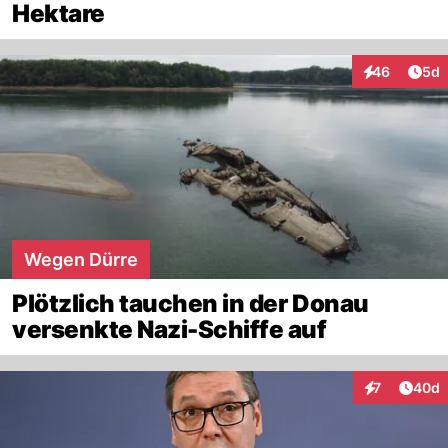
Hektare
Arti
46
5d
Interaktionen
Wegen Dürre
Plötzlich tauchen in der Donau
versenkte Nazi-Schiffe auf
Artik
7
40d
Interaktionen