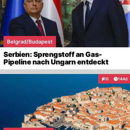
Belgrad/Budapest
Serbien: Sprengstoff an Gas-
Pipeline nach Ungarn entdeckt
Artike
10
144d
Interaktionen