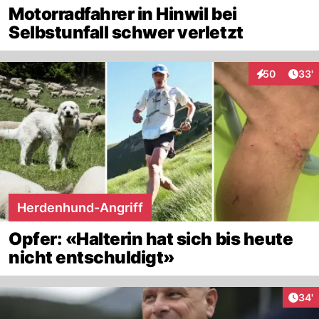
Motorradfahrer in Hinwil bei
Selbstunfall schwer verletzt
Arti
50
33'
Interaktionen
Herdenhund-Angriff
Opfer: «Halterin hat sich bis heute
nicht entschuldigt»
Arti
34'