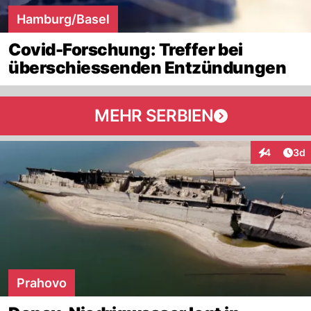
Hamburg/Basel
Covid-Forschung: Treffer bei
überschiessenden Entzündungen
MEHR SERBIEN
Arti
4
3d
Interaktion
Prahovo