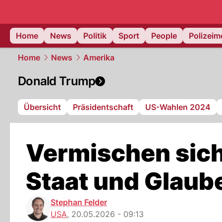
Home
News
Politik
Sport
People
Polizei
Home
News
Amerika
Donald Trump
Übersicht
Präsidentschaft
US-Wahlen 2024
Vermischen sich
Staat und Glaub
Stephan Felder
USA
,
20.05.2026 - 09:13