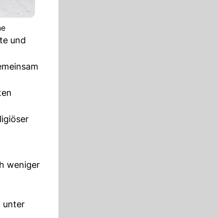
ne
rte und
 gemeinsam
ten
igiöser
ch weniger
 unter