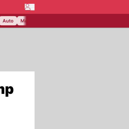
Auto
Matchcenter
Videos
Nau Plus
Lifestyle
mp