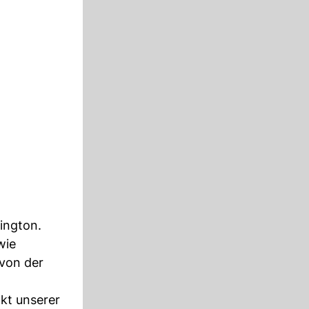
ington.
wie
 von der
nkt unserer