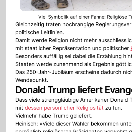
Viel Symbolik auf einer Fahne: Religiöse
Gleichzeitig traten hochrangige Regierungsver
politische Leitlinien.
Damit werde Religion nicht mehr ausschliessli
mit staatlicher Repräsentation und politischer
Besonders auffällig sei dabei die Erzählung hi
Staaten werde zunehmend als Ergebnis göttlic
Das 250-Jahr-Jubiläum erscheine dadurch nicht 
Wendepunkt.
Donald Trump liefert Evange
Dass viele strenggläubige Amerikaner Donald T
mit
dessen persönlicher Religiosität
zu tun.
Vielmehr habe Trump geliefert.
Heinisch: «Viele dieser Wähler bekommen unter
persönlich religiöseren Präsidenten verwehrt g