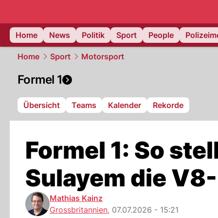
Home
News
Politik
Sport
People
Polizei
Home
Sport
Motorsport
Formel 1
Übersicht
Teams
Kalender
Rekorde
Formel 1: So ste
Sulayem die V8-
Mathias Kainz
Grossbritannien
,
07.07.2026 - 15:21