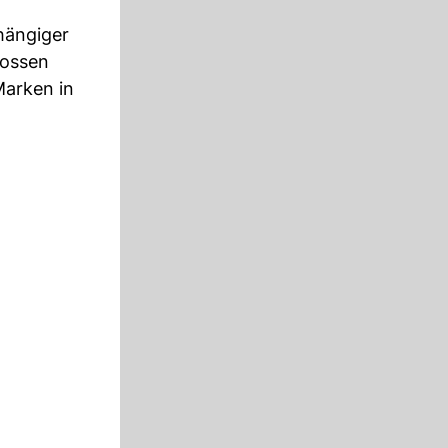
bhängiger
rossen
Marken in