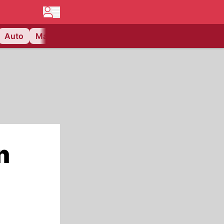
Auto
Matchcenter
Videos
Nau Plus
Lifestyle
n