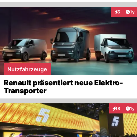
Art
5
1y
Interaktion
Nutzfahrzeuge
Renault präsentiert neue Elektro-
Transporter
Art
18
1y
Interaktione