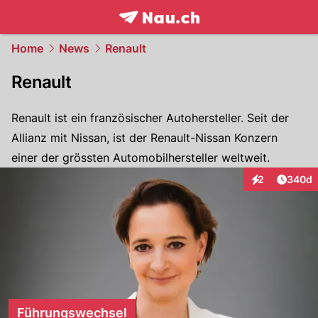
frontpage.
NAU.ch
Home
News
Renault
Renault
Renault ist ein französischer Autohersteller. Seit der
Allianz mit Nissan, ist der Renault-Nissan Konzern
einer der grössten Automobilhersteller weltweit.
Artikel
2
340d
Interaktionen
Führungswechsel