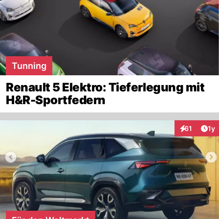
Tunning
Renault 5 Elektro: Tieferlegung mit
H&R-Sportfedern
Art
61
1y
Interaktione