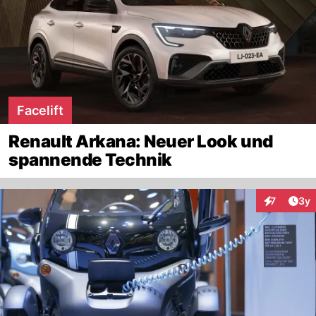
Facelift
Renault Arkana: Neuer Look und
spannende Technik
Arti
7
3y
Interaktion