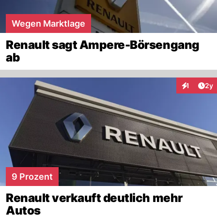
Wegen Marktlage
Renault sagt Ampere-Börsengang
ab
Arti
1
2y
Interaktion
9 Prozent
Renault verkauft deutlich mehr
Autos