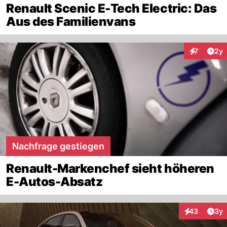
Renault Scenic E-Tech Electric: Das
Aus des Familienvans
Arti
7
2y
Interaktion
Nachfrage gestiegen
Renault-Markenchef sieht höheren
E-Autos-Absatz
Arti
43
3y
Interaktionen