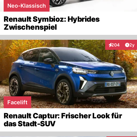
Neo-Klassisch
Renault Symbioz: Hybrides
Zwischenspiel
Arti
204
2y
Interaktionen
Facelift
Renault Captur: Frischer Look für
das Stadt-SUV