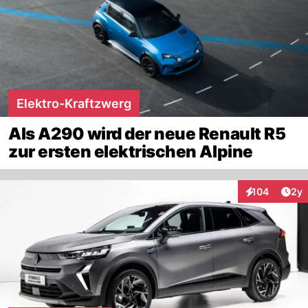
Elektro-Kraftzwerg
Als A290 wird der neue Renault R5
zur ersten elektrischen Alpine
Arti
104
2y
Interaktionen