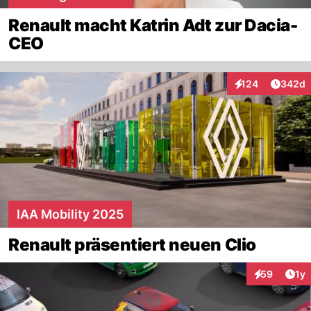
Renault macht Katrin Adt zur Dacia-
CEO
Artikel
124
342d
Interaktionen
IAA Mobility 2025
Renault präsentiert neuen Clio
Art
59
1y
Interaktione