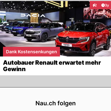
Arti
2
3y
Interaktion
Dank Kostensenkungen
Autobauer Renault erwartet mehr
Gewinn
Footer
Nau.ch folgen