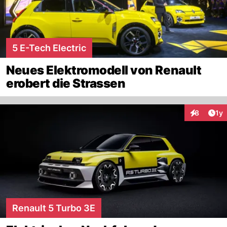
5 E-Tech Electric
Neues Elektromodell von Renault
erobert die Strassen
Art
8
1y
Interaktion
Renault 5 Turbo 3E