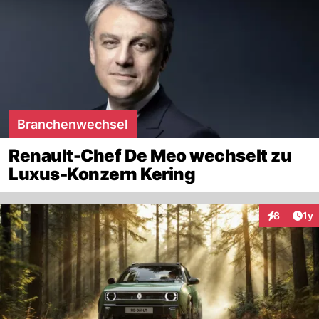
Branchenwechsel
Renault-Chef De Meo wechselt zu
Luxus-Konzern Kering
Art
8
1y
Interaktion