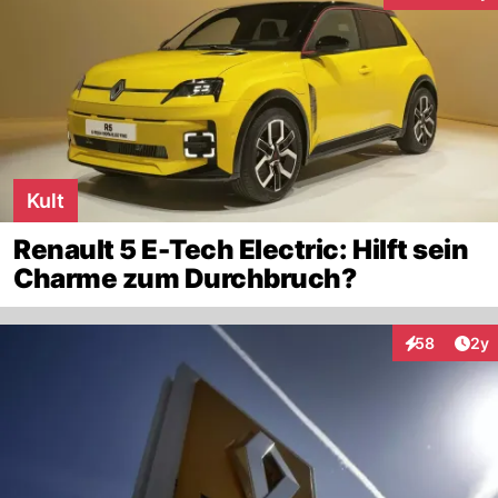
Kult
Renault 5 E-Tech Electric: Hilft sein
Charme zum Durchbruch?
Arti
58
2y
Interaktionen