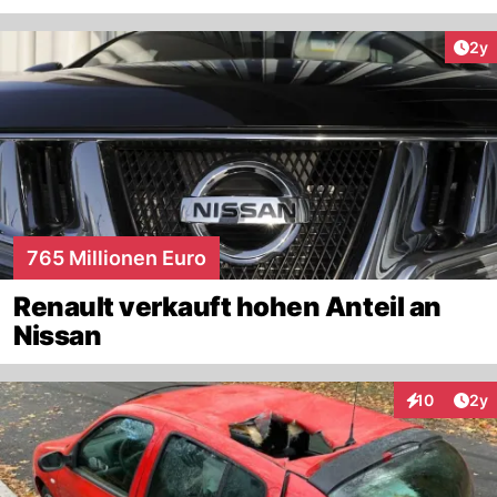
Arti
2y
765 Millionen Euro
Renault verkauft hohen Anteil an
Nissan
Arti
10
2y
Interaktione