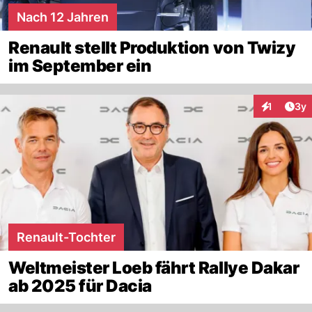
Nach 12 Jahren
Renault stellt Produktion von Twizy
im September ein
Arti
1
3y
Interaktion
Renault-Tochter
Weltmeister Loeb fährt Rallye Dakar
ab 2025 für Dacia