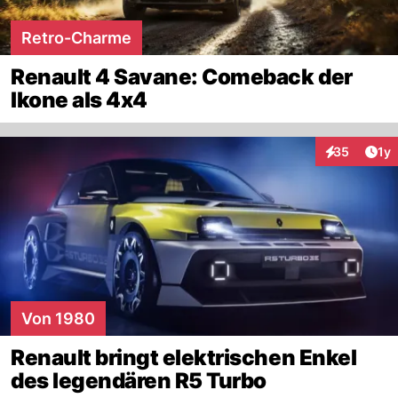
Retro-Charme
Renault 4 Savane: Comeback der
Ikone als 4x4
Art
35
1y
Interaktione
Von 1980
Renault bringt elektrischen Enkel
des legendären R5 Turbo