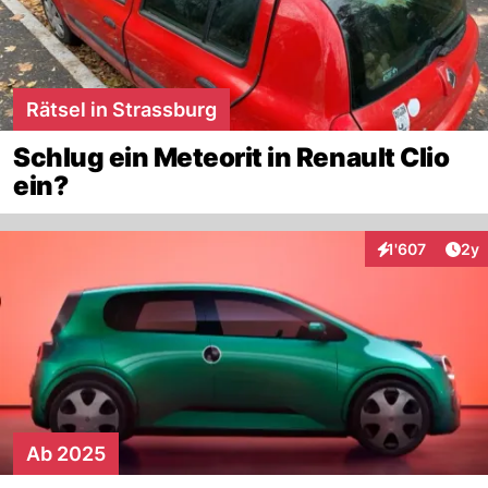
Rätsel in Strassburg
Schlug ein Meteorit in Renault Clio
ein?
Arti
1'607
2y
Interaktionen
Ab 2025