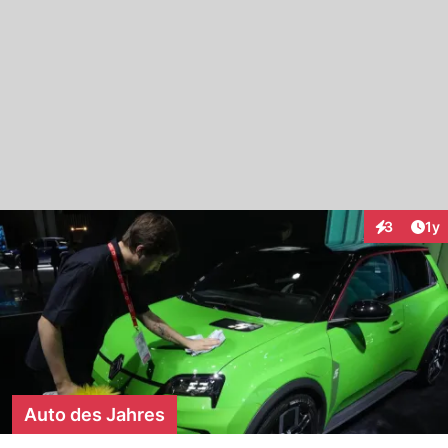
Art
3
1y
Interaktion
Auto des Jahres