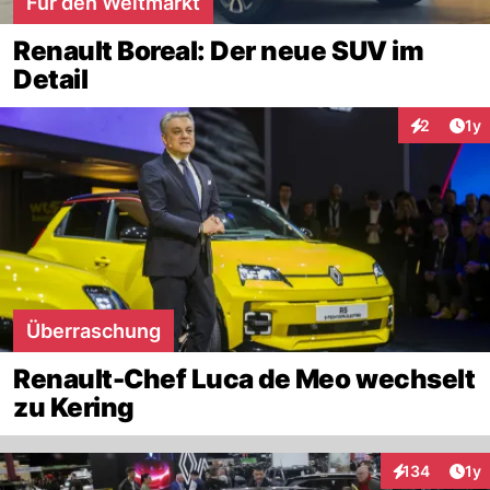
Für den Weltmarkt
Renault Boreal: Der neue SUV im
Detail
Art
2
1y
Interaktion
Überraschung
Renault-Chef Luca de Meo wechselt
zu Kering
Art
134
1y
Interaktionen