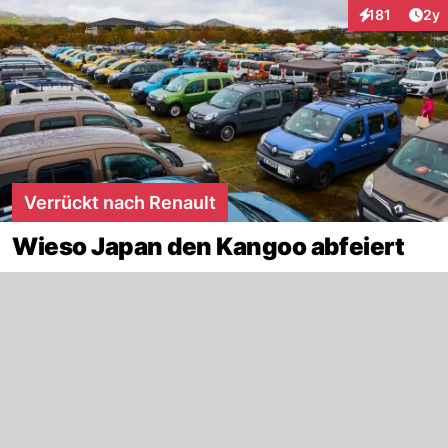
Arti
181
2y
Interaktionen
Verrückt nach Renault
Wieso Japan den Kangoo abfeiert