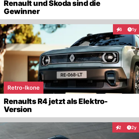
Renault und Skoda sind die
Gewinner
Art
6
1y
Interaktion
Retro-Ikone
Renaults R4 jetzt als Elektro-
Version
Arti
2
2y
Interaktion