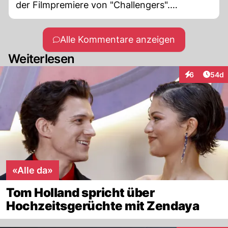
der Filmpremiere von "Challengers".
Grossartige Schauspielerin und zu Recht ein
Superstar.
Alle Kommentare anzeigen
Weiterlesen
Artik
6
54d
Interaktionen
«Alle da»
Tom Holland spricht über
Hochzeitsgerüchte mit Zendaya