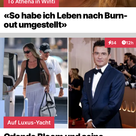
To Athena in Winti
«So habe ich Leben nach Burn-
out umgestellt»
Artik
34
12h
Interaktionen
Auf Luxus-Yacht