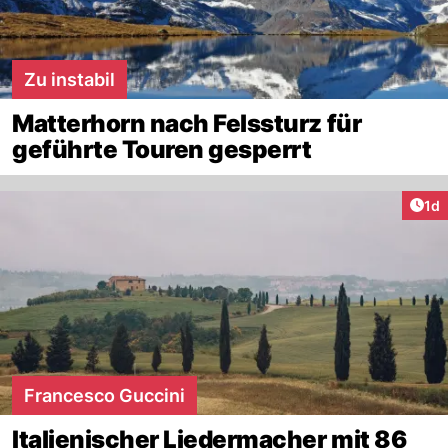
Zu instabil
Matterhorn nach Felssturz für
geführte Touren gesperrt
Art
1d
Francesco Guccini
Italienischer Liedermacher mit 86