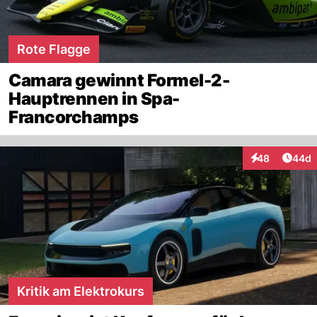
Rote Flagge
Camara gewinnt Formel-2-
Hauptrennen in Spa-
Francorchamps
Artik
48
44d
Interaktionen
Kritik am Elektrokurs