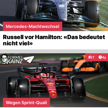
Mercedes-Machtwechsel
Russell vor Hamilton: «Das bedeutet
nicht viel»
Arti
57
4y
Interaktione
Wegen Sprint-Quali