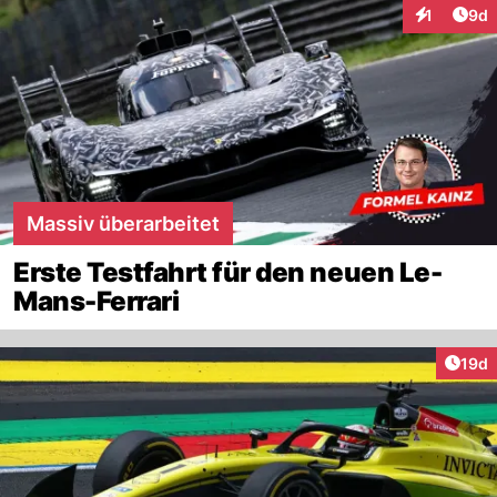
Arti
1
9d
Interaktion
Massiv überarbeitet
Erste Testfahrt für den neuen Le-
Mans-Ferrari
Artik
19d