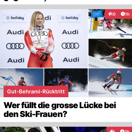
Art
10
1h
Interaktione
Gut-Behrami-Rücktritt
Wer füllt die grosse Lücke bei
den Ski-Frauen?
Arti
9
3h