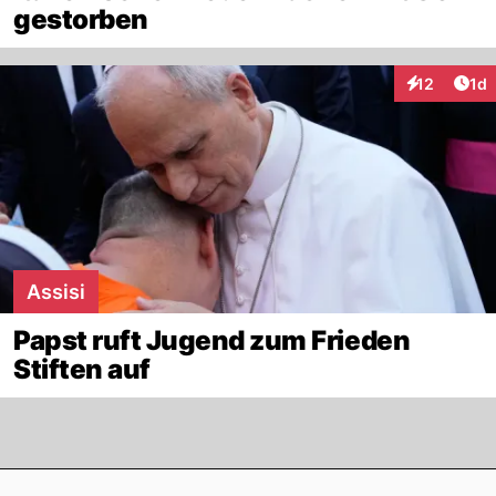
gestorben
Art
12
1d
Interaktione
Assisi
Papst ruft Jugend zum Frieden
Stiften auf
Footer