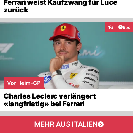
Ferrari weist Kaufzwang für Luce
zurück
Artik
6
65d
Interaktionen
Vor Heim-GP
Charles Leclerc verlängert
«langfristig» bei Ferrari
MEHR AUS ITALIEN