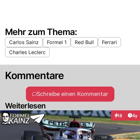
Mehr zum Thema:
Carlos Sainz
Formel 1
Red Bull
Ferrari
Charles Leclerc
Kommentare
Schreibe einen Kommentar
Weiterlesen
Arti
18
4y
Interaktione