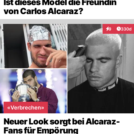
Ist dieses Model die Freundin
von Carlos Alcaraz?
Artikel
9
330d
Interaktionen
«Verbrechen»
Neuer Look sorgt bei Alcaraz-
Fans für Empörung