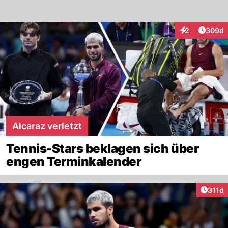
Artikel
2
309d
Interaktionen
Alcaraz verletzt
Tennis-Stars beklagen sich über
engen Terminkalender
Artike
311d