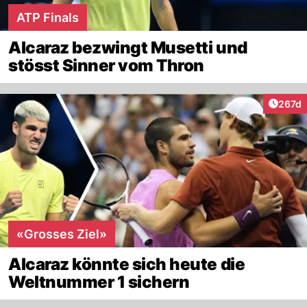
ATP Finals
Alcaraz bezwingt Musetti und
stösst Sinner vom Thron
Artike
267d
«Grosses Ziel»
Alcaraz könnte sich heute die
Weltnummer 1 sichern