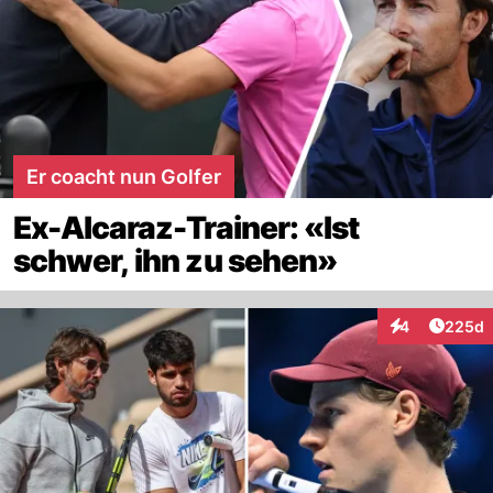
Er coacht nun Golfer
Ex-Alcaraz-Trainer: «Ist
schwer, ihn zu sehen»
Artikel
4
225d
Interaktionen