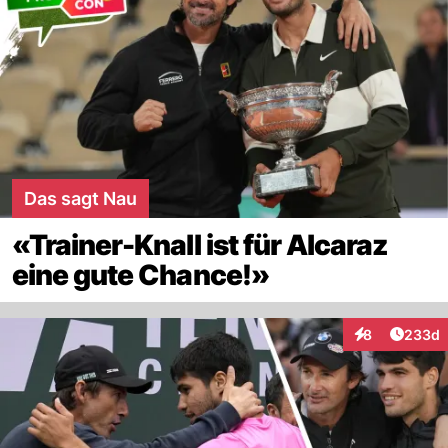
Das sagt Nau
«Trainer-Knall ist für Alcaraz
eine gute Chance!»
Artikel
8
233d
Interaktionen