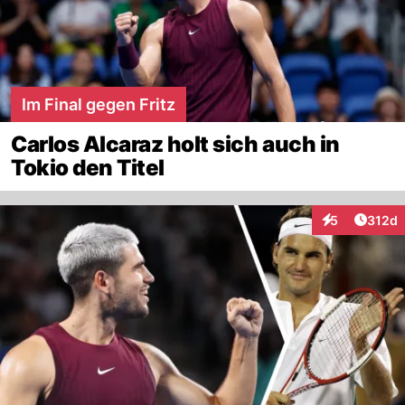
Im Final gegen Fritz
Carlos Alcaraz holt sich auch in
Tokio den Titel
Artike
5
312d
Interaktionen