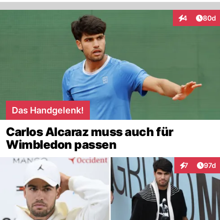
Artik
4
80d
Interaktionen
Das Handgelenk!
Carlos Alcaraz muss auch für
Wimbledon passen
Artik
7
97d
Interaktione