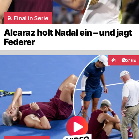
9. Final in Serie
Alcaraz holt Nadal ein – und jagt
Federer
Artike
1
316d
Interaktionen