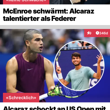
McEnroe schwärmt: Alcaraz
talentierter als Federer
Artikel
9
346d
Interaktionen
«Schrecklich»
Alcaraz schockt an US Open mit