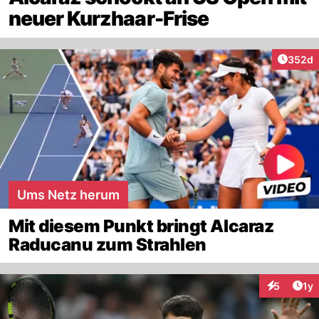
neuer Kurzhaar-Frise
Artikel
352d
Ums Netz herum
Mit diesem Punkt bringt Alcaraz
Raducanu zum Strahlen
Art
5
1y
Interaktion