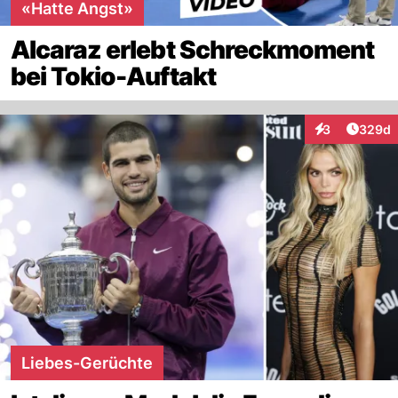
«Hatte Angst»
Alcaraz erlebt Schreckmoment
bei Tokio-Auftakt
Artikel
3
329d
Interaktionen
Liebes-Gerüchte