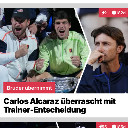
Artike
2
182d
Interaktionen
Bruder übernimmt
Carlos Alcaraz überrascht mit
Trainer-Entscheidung
Artike
55
185d