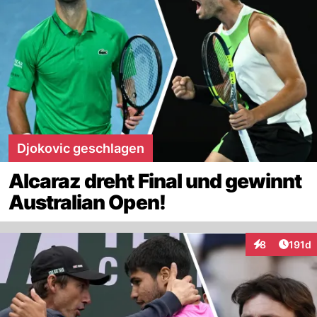
Djokovic geschlagen
Alcaraz dreht Final und gewinnt
Australian Open!
Artike
8
191d
Interaktionen