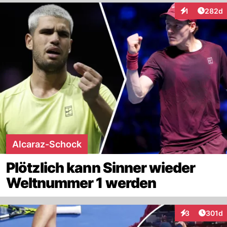
Artikel
1
282d
Interaktionen
Alcaraz-Schock
Plötzlich kann Sinner wieder
Weltnummer 1 werden
Artike
3
301d
Interaktionen