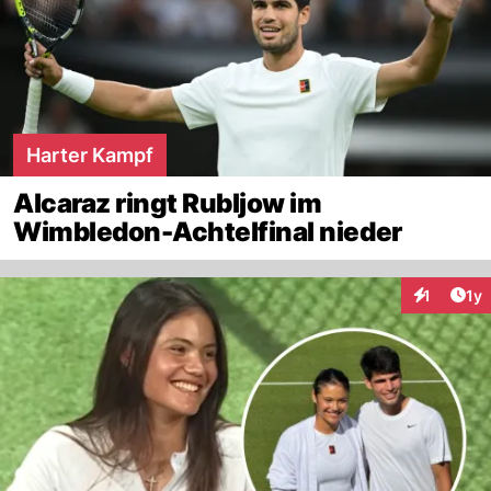
Harter Kampf
Alcaraz ringt Rubljow im
Wimbledon-Achtelfinal nieder
Art
1
1y
Interaktion