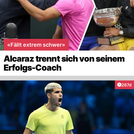
«Fällt extrem schwer»
Alcaraz trennt sich von seinem
Erfolgs-Coach
Artike
267d