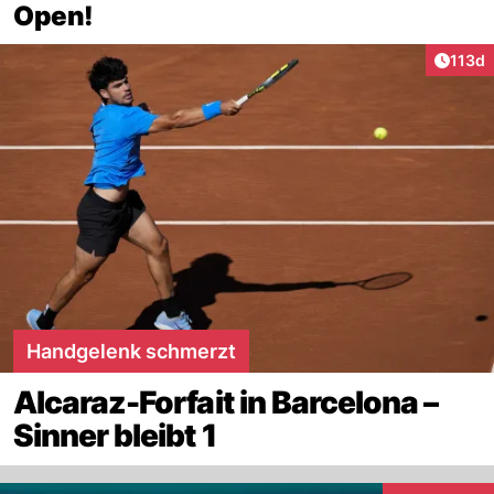
Open!
Artike
113d
Handgelenk schmerzt
Alcaraz-Forfait in Barcelona –
Sinner bleibt 1