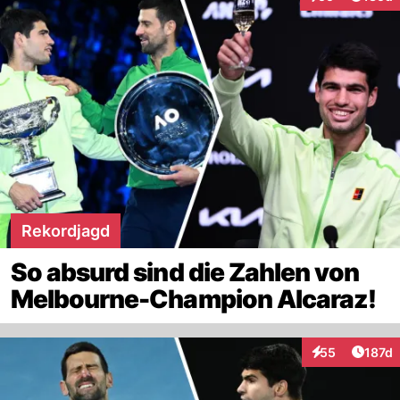
Interaktionen
Rekordjagd
So absurd sind die Zahlen von
Melbourne-Champion Alcaraz!
Artike
55
187d
Interaktionen