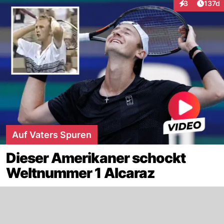
Artike
3
137d
Interaktionen
Auf Vaters Spuren
Dieser Amerikaner schockt
Weltnummer 1 Alcaraz