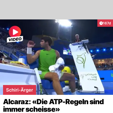
Artike
167d
Schiri-Ärger
Alcaraz: «Die ATP-Regeln sind
immer scheisse»