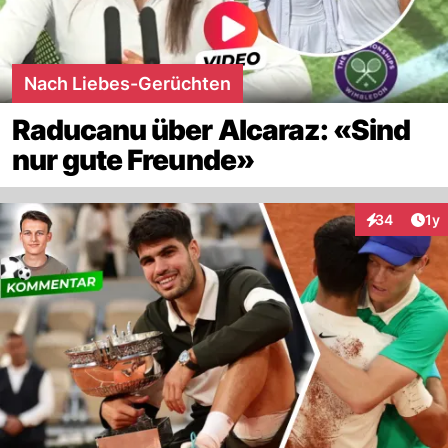
Nach Liebes-Gerüchten
Raducanu über Alcaraz: «Sind
nur gute Freunde»
Art
34
1y
Interaktione