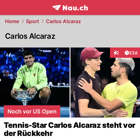
frontpage.
NAU.ch
Home
Sport
Carlos Alcaraz
Carlos Alcaraz
Artik
2
22d
Interaktionen
Noch vor US Open
Tennis-Star Carlos Alcaraz steht vor
der Rückkehr