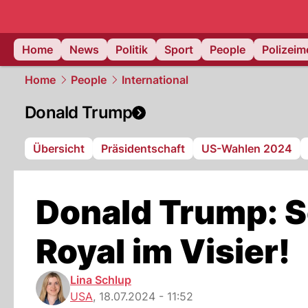
Home
News
Politik
Sport
People
Polizei
Home
People
International
Donald Trump
Übersicht
Präsidentschaft
US-Wahlen 2024
Donald Trump: S
Royal im Visier!
Lina Schlup
USA
,
18.07.2024 - 11:52