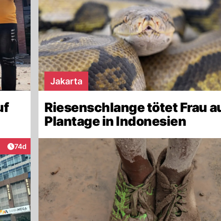
Jakarta
uf
Riesenschlange tötet Frau a
Plantage in Indonesien
Artikel veröffentlicht:
74d
eraktionen