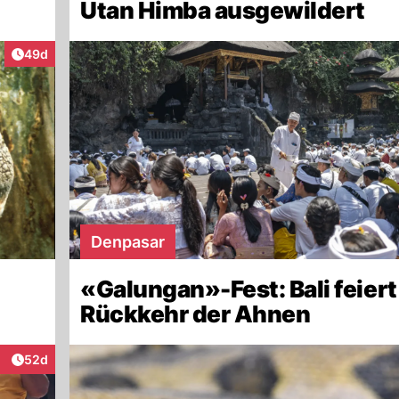
Utan Himba ausgewildert
Artikel veröffentlicht:
49d
Denpasar
«Galungan»-Fest: Bali feiert
Rückkehr der Ahnen
Artikel veröffentlicht:
52d
eraktionen