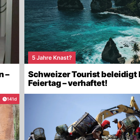
5 Jahre Knast?
n –
Schweizer Tourist beleidigt 
Feiertag – verhaftet!
Artikel veröffentlicht:
141d
raktionen