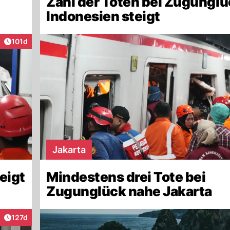
Zahl der Toten bei Zugunglü
Indonesien steigt
Artikel veröffentlicht:
101d
Jakarta
eigt
Mindestens drei Tote bei
Zugunglück nahe Jakarta
Artikel veröffentlicht:
127d
raktionen