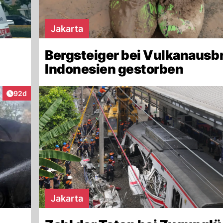
Jakarta
Bergsteiger bei Vulkanausb
Indonesien gestorben
Artikel veröffentlicht:
92d
Jakarta