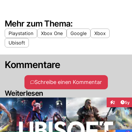
Mehr zum Thema:
Playstation
Xbox One
Google
Xbox
Ubisoft
Kommentare
Schreibe einen Kommentar
Weiterlesen
Arti
2
5y
Interaktion