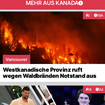
MEHR AUS KANADA
Artik
2
10h
Interaktione
Vancouver
Westkanadische Provinz ruft
wegen Waldbränden Notstand aus
Arti
18
2d
Interaktione