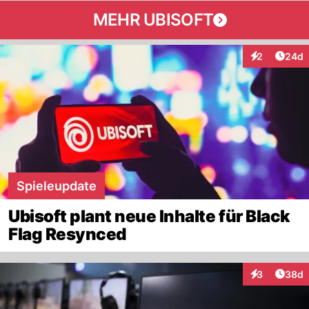
MEHR UBISOFT
Artik
2
24d
Interaktionen
Spieleupdate
Ubisoft plant neue Inhalte für Black
Flag Resynced
Artik
3
38d
Interaktionen