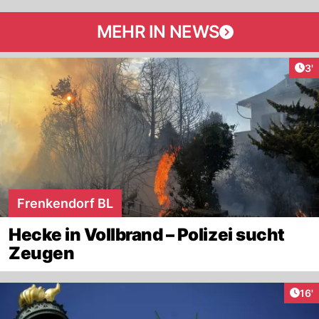
MEHR IN NEWS
Art
3'
Frenkendorf BL
Hecke in Vollbrand – Polizei sucht
Zeugen
Arti
16'