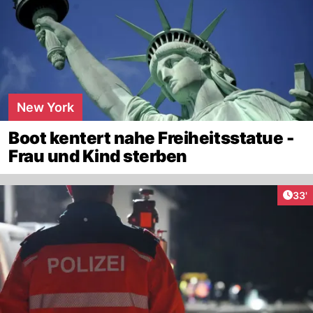
New York
Boot kentert nahe Freiheitsstatue -
Frau und Kind sterben
Arti
33'