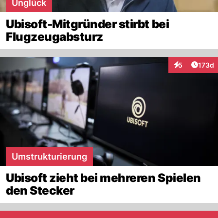
Unglück
Ubisoft-Mitgründer stirbt bei
Flugzeugabsturz
Artike
5
173d
Interaktionen
Umstrukturierung
Ubisoft zieht bei mehreren Spielen
den Stecker