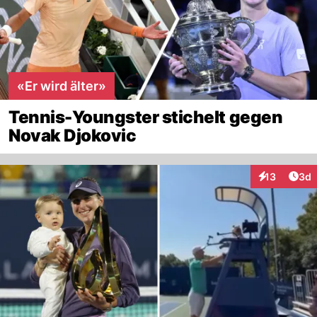
«Er wird älter»
Tennis-Youngster stichelt gegen
Novak Djokovic
Arti
13
3d
Interaktione