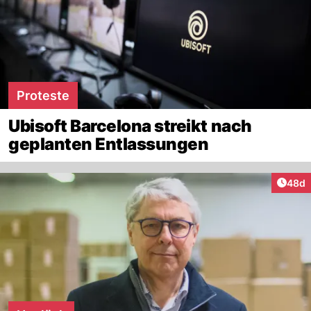
Proteste
Ubisoft Barcelona streikt nach
geplanten Entlassungen
Artik
48d