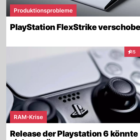
Produktionsprobleme
PlayStation FlexStrike verschob
15
Intera
RAM-Krise
Release der Playstation 6 könnte