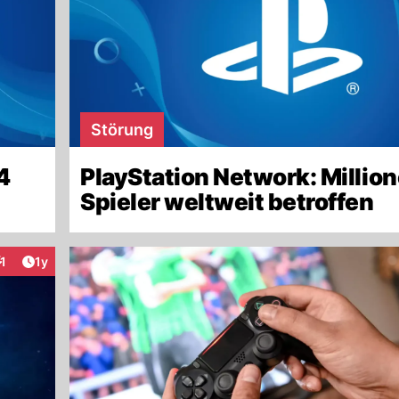
Störung
4
PlayStation Network: Millio
Spieler weltweit betroffen
Artikel veröffentlicht:
1
1y
nteraktionen