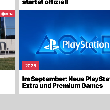
startet offiziell
Artikel veröffentlicht:
301d
2025
Im September: Neue PlayStat
Extra und Premium Games