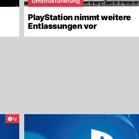
Umstrukturierung
PlayStation nimmt weitere
Entlassungen vor
Artikel veröffentlicht:
1y