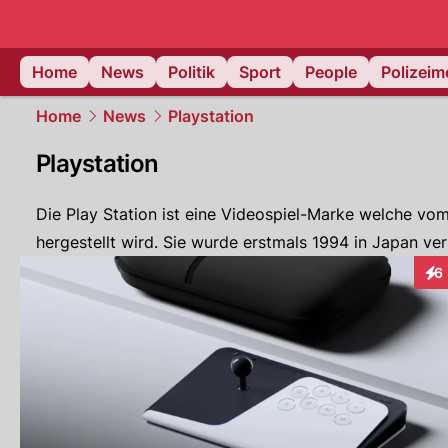
Home
News
Politik
Sport
People
Polizei
Home
News
Playstation
Playstation
Die Play Station ist eine Videospiel-Marke welche vo
hergestellt wird. Sie wurde erstmals 1994 in Japan ver
6
Int