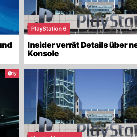
PlayStation 6
 und
Insider verrät Details über n
Konsole
Artikel veröffentlicht:
1y