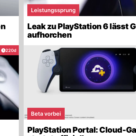
Leistungssprung
en
Leak zu PlayStation 6 lässt 
aufhorchen
Artikel veröffentlicht:
220d
ktionen
Beta vorbei
PlayStation Portal: Cloud-G