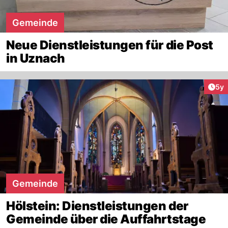
Gemeinde
Neue Dienstleistungen für die Post
in Uznach
Arti
5y
Gemeinde
Hölstein: Dienstleistungen der
Gemeinde über die Auffahrtstage