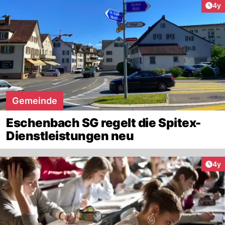
Arti
4y
Gemeinde
Eschenbach SG regelt die Spitex-
Dienstleistungen neu
Arti
4y