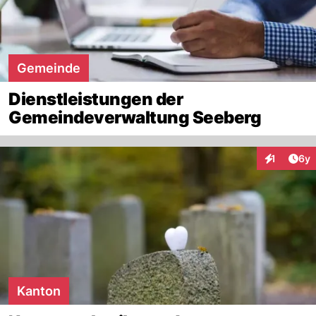
Gemeinde
Dienstleistungen der
Gemeindeverwaltung Seeberg
Arti
1
6y
Interaktion
Kanton