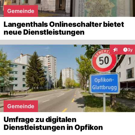
Gemeinde
Langenthals Onlineschalter bietet
neue Dienstleistungen
Arti
1
3y
Interaktion
Gemeinde
Umfrage zu digitalen
Dienstleistungen in Opfikon