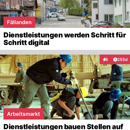
Fällanden
Dienstleistungen werden Schritt für
Schritt digital
Artikel
6
255d
Interaktionen
Arbeitsmarkt
Dienstleistungen bauen Stellen auf