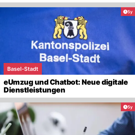
Arti
5y
Basel-Stadt
eUmzug und Chatbot: Neue digitale
Dienstleistungen
Arti
5y