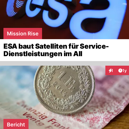
Mission Rise
ESA baut Satelliten für Service-
Dienstleistungen im All
Art
1
1y
Interaktion
Bericht