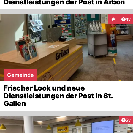
Dienstleistungen der Post in Arbon
Arti
1
4y
Interaktion
Gemeinde
Frischer Look und neue
Dienstleistungen der Post in St.
Gallen
Arti
5y