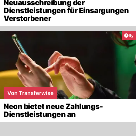
Neuausschreibung der
Dienstleistungen für Einsargungen
Verstorbener
Arti
6y
Von Transferwise
Neon bietet neue Zahlungs-
Dienstleistungen an