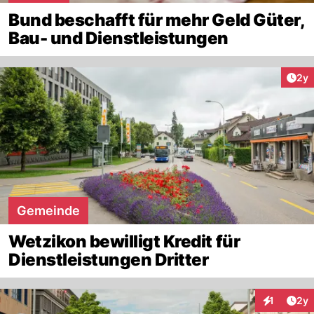
Bund beschafft für mehr Geld Güter,
Bau- und Dienstleistungen
Arti
2y
Gemeinde
Wetzikon bewilligt Kredit für
Dienstleistungen Dritter
Arti
1
2y
Interaktion