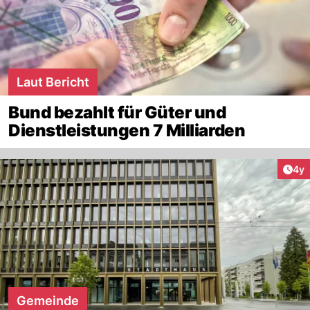
Laut Bericht
Bund bezahlt für Güter und
Dienstleistungen 7 Milliarden
Arti
4y
Gemeinde