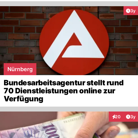
Arti
3y
Nürnberg
Bundesarbeitsagentur stellt rund
70 Dienstleistungen online zur
Verfügung
Arti
20
3y
Interaktionen