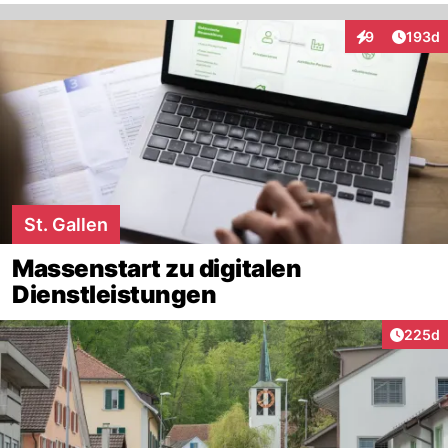
Artike
9
193d
Interaktionen
St. Gallen
Massenstart zu digitalen
Dienstleistungen
Artikel
225d