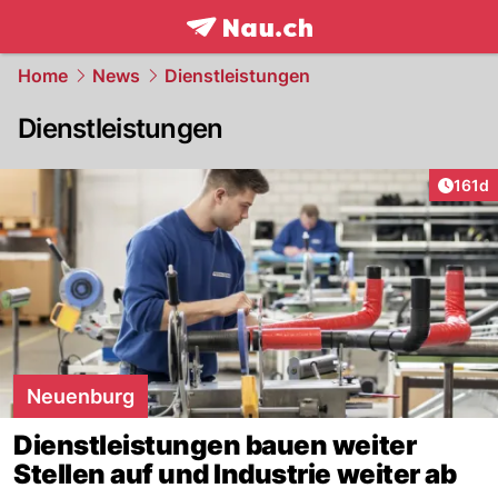
frontpage.
NAU.ch
Home
News
Dienstleistungen
Dienstleistungen
Artike
161d
Neuenburg
Dienstleistungen bauen weiter
Stellen auf und Industrie weiter ab