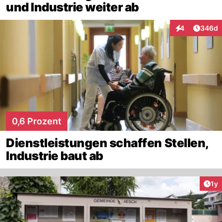
und Industrie weiter ab
Artikel
4
346d
Interaktionen
0,6 Prozent
Dienstleistungen schaffen Stellen,
Industrie baut ab
Art
1y