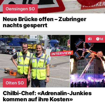
Oensingen SO
Neue Brücke offen – Zubringer
nachts gesperrt
Art
3
1d
Interaktion
Olten SO
Chilbi-Chef: «Adrenalin-Junkies
kommen auf ihre Kosten»