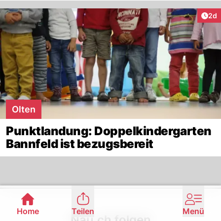
Arti
2d
Olten
Punktlandung: Doppelkindergarten
Bannfeld ist bezugsbereit
Footer
Home
Teilen
Menü
Nau.ch folgen