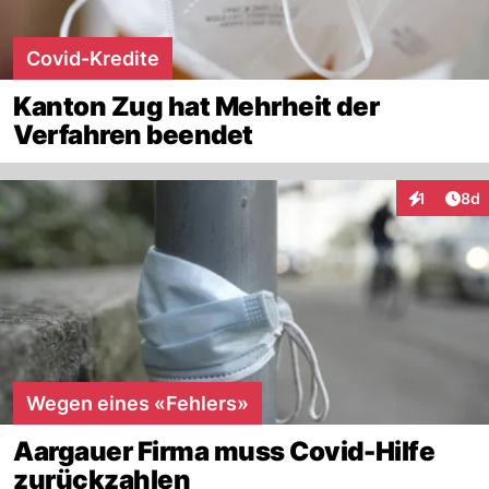
Covid-Kredite
Kanton Zug hat Mehrheit der
Verfahren beendet
Arti
1
8d
Interaktion
Wegen eines «Fehlers»
Aargauer Firma muss Covid-Hilfe
zurückzahlen