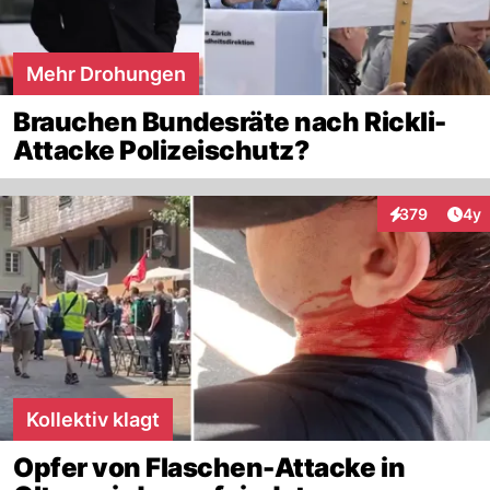
Mehr Drohungen
Brauchen Bundesräte nach Rickli-
Attacke Polizeischutz?
Arti
379
4y
Interaktionen
Kollektiv klagt
Opfer von Flaschen-Attacke in