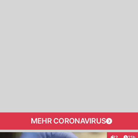
MEHR CORONAVIRUS
Artik
12
21h