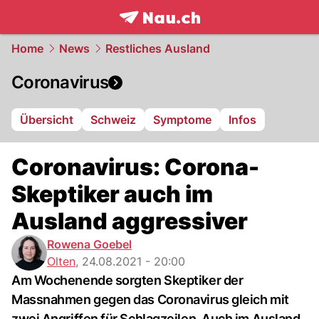
frontpage.
NAU.ch
Home
News
Restliches Ausland
Coronavirus
Übersicht
Schweiz
Symptome
Infos
Coronavirus: Corona-
Skeptiker auch im
Ausland aggressiver
Rowena Goebel
Olten
,
24.08.2021 - 20:00
Am Wochenende sorgten Skeptiker der
Massnahmen gegen das Coronavirus gleich mit
zwei Angriffen für Schlagzeilen. Auch im Ausland