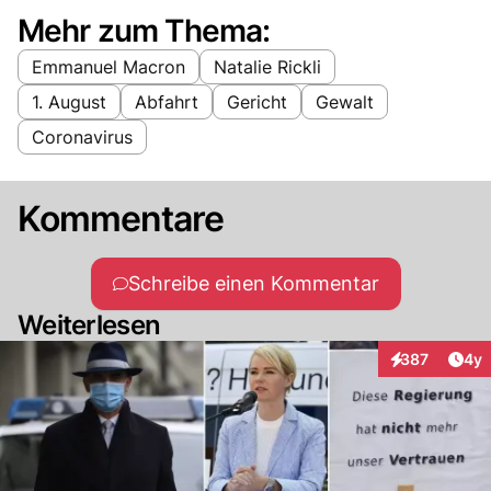
Mehr zum Thema:
Emmanuel Macron
Natalie Rickli
1. August
Abfahrt
Gericht
Gewalt
Coronavirus
Kommentare
Schreibe einen Kommentar
Weiterlesen
Arti
387
4y
Interaktionen