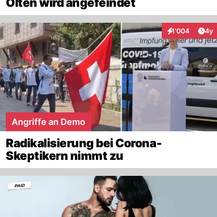
Olten wird angefeindet
Arti
1'004
4y
Interaktionen
Angriffe an Demo
Radikalisierung bei Corona-
Skeptikern nimmt zu