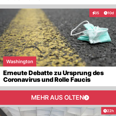
Artik
35
10d
Interaktionen
Washington
Erneute Debatte zu Ursprung des
Coronavirus und Rolle Faucis
MEHR AUS OLTEN
Artik
22h