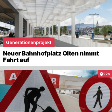
Generationenprojekt
Neuer Bahnhofplatz Olten nimmt
Fahrt auf
Artik
22h