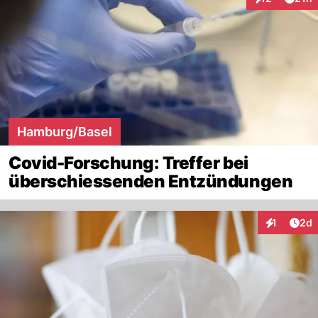
Interaktionen
Hamburg/Basel
Covid-Forschung: Treffer bei
überschiessenden Entzündungen
Arti
1
2d
Interaktion