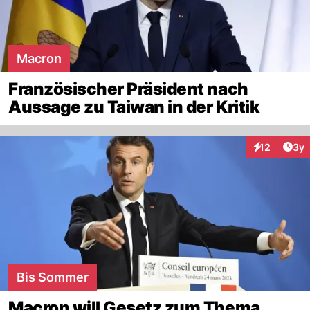
Macron
Französischer Präsident nach
Aussage zu Taiwan in der Kritik
Arti
12
3y
Interaktione
Bis Sommer
Macron will Gesetz zum Thema