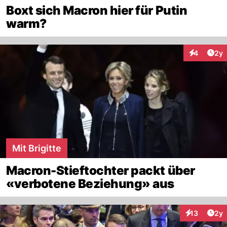
Boxt sich Macron hier für Putin
warm?
Arti
4
2y
Interaktion
Mit Brigitte
Macron-Stieftochter packt über
«verbotene Beziehung» aus
Arti
13
2y
Interaktione