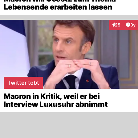
Lebensende erarbeiten lassen
Arti
25
3y
Interaktionen
Twitter tobt
Macron in Kritik, weil er bei
Interview Luxusuhr abnimmt