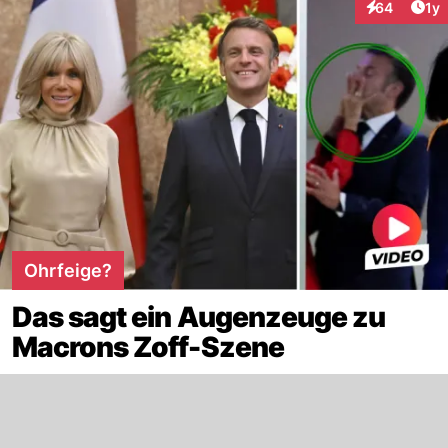
Art
64
1y
Interaktione
Ohrfeige?
Das sagt ein Augenzeuge zu
Macrons Zoff-Szene