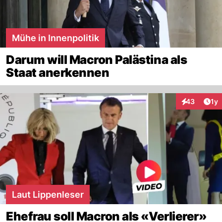
Mühe in Innenpolitik
Darum will Macron Palästina als
Staat anerkennen
Art
43
1y
Interaktione
Laut Lippenleser
Ehefrau soll Macron als «Verlierer»