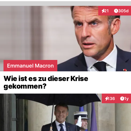
Artikel
21
305d
Interaktionen
Emmanuel Macron
Wie ist es zu dieser Krise
gekommen?
Art
136
1y
Interaktionen