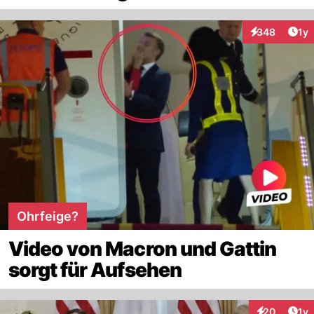
Art
348
1y
Interaktionen
Ohrfeige?
Video von Macron und Gattin
sorgt für Aufsehen
Art
20
1y