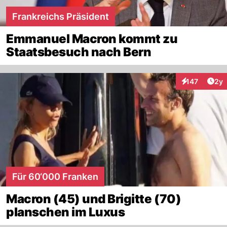
Frankreichs Präsident
Emmanuel Macron kommt zu
Staatsbesuch nach Bern
Arti
147
2y
Interaktionen
Für 60‘000 Franken
Macron (45) und Brigitte (70)
planschen im Luxus