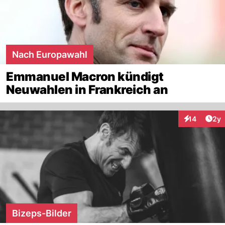
Nach Europawahl
Emmanuel Macron kündigt
Neuwahlen in Frankreich an
Arti
14
2y
Interaktione
Bizeps-Bilder