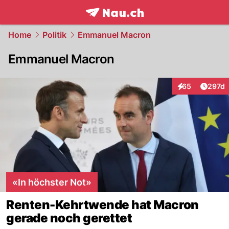
frontpage.
NAU.ch
Home
Politik
Emmanuel Macron
Emmanuel Macron
Artike
65
297d
Interaktionen
«In höchster Not»
Renten-Kehrtwende hat Macron
gerade noch gerettet