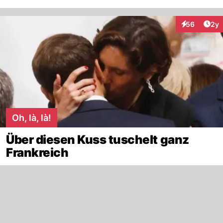
Arti
56
2y
Interaktionen
Oh, là, là!
Über diesen Kuss tuschelt ganz
Frankreich