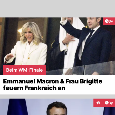
Arti
3y
Beim WM-Finale
Emmanuel Macron & Frau Brigitte
feuern Frankreich an
Arti
1
3y
Interaktion