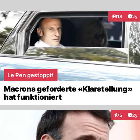
Arti
618
2y
Interaktionen
Le Pen gestoppt!
Macrons geforderte «Klarstellung»
hat funktioniert
Arti
75
2y
Interaktione