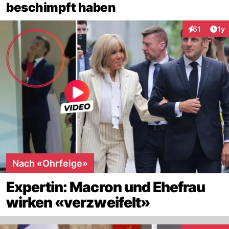
beschimpft haben
Art
51
1y
Interaktione
Nach «Ohrfeige»
Expertin: Macron und Ehefrau
wirken «verzweifelt»