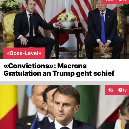
Interaktione
«Boss-Level»
«Convictions»: Macrons
Gratulation an Trump geht schief
Art
6
1y
Interaktion