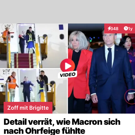
Art
348
1y
Interaktionen
Zoff mit Brigitte
Detail verrät, wie Macron sich
nach Ohrfeige fühlte