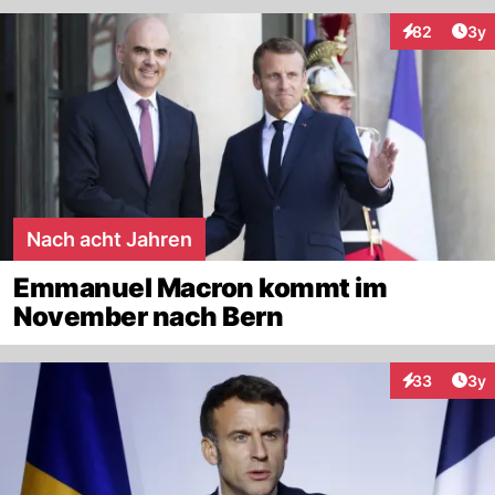
Arti
82
3y
Interaktionen
Nach acht Jahren
Emmanuel Macron kommt im
November nach Bern
Arti
33
3y
Interaktionen