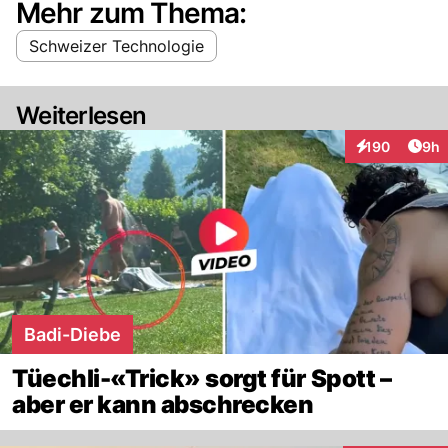
Mehr zum Thema:
Schweizer Technologie
Weiterlesen
Arti
190
9h
Interaktionen
Badi-Diebe
Tüechli-«Trick» sorgt für Spott –
aber er kann abschrecken