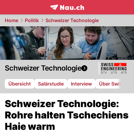
frontpage.
NAU.ch
Home
Politik
Schweizer Technologie
Schweizer Technologie
Übersicht
Salärstudie
Interview
Über Swiss Eng
Schweizer Technologie:
Rohre halten Tschechiens
Haie warm