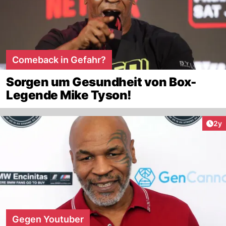
Comeback in Gefahr?
Sorgen um Gesundheit von Box-
Legende Mike Tyson!
Arti
2y
Gegen Youtuber