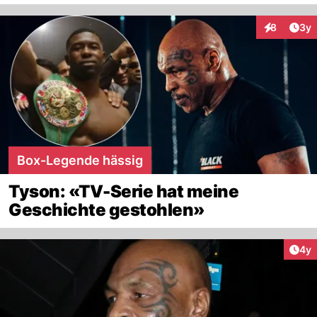
Arti
8
3y
Interaktion
Box-Legende hässig
Tyson: «TV-Serie hat meine
Geschichte gestohlen»
Arti
4y