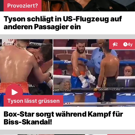
Provoziert?
Tyson schlägt in US-Flugzeug auf
anderen Passagier ein
Arti
2
4y
Interaktion
Tyson lässt grüssen
Box-Star sorgt während Kampf für
Biss-Skandal!