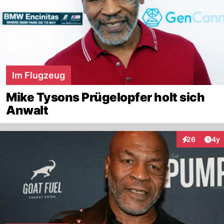
Im Flugzeug
Mike Tysons Prügelopfer holt sich
Anwalt
Arti
26
4y
Interaktionen