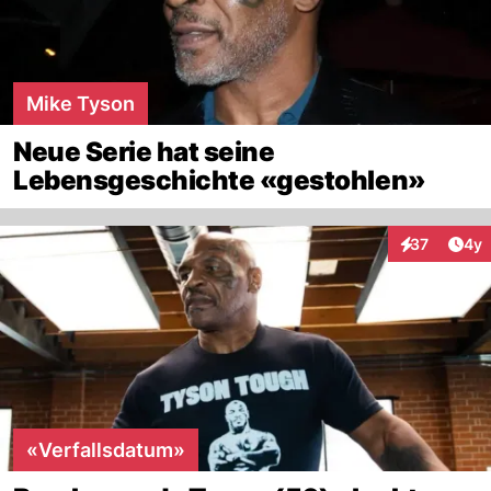
Mike Tyson
Neue Serie hat seine
Lebensgeschichte «gestohlen»
Arti
37
4y
Interaktione
«Verfallsdatum»