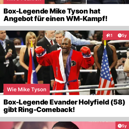
Box-Legende Mike Tyson hat
Angebot für einen WM-Kampf!
Arti
11
5y
Interaktione
Wie Mike Tyson
Box-Legende Evander Holyfield (58)
gibt Ring-Comeback!
Arti
5y