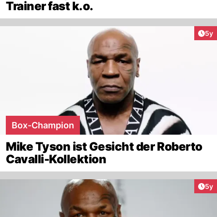
Trainer fast k.o.
Arti
5y
Box-Champion
Mike Tyson ist Gesicht der Roberto
Cavalli-Kollektion
Arti
5y