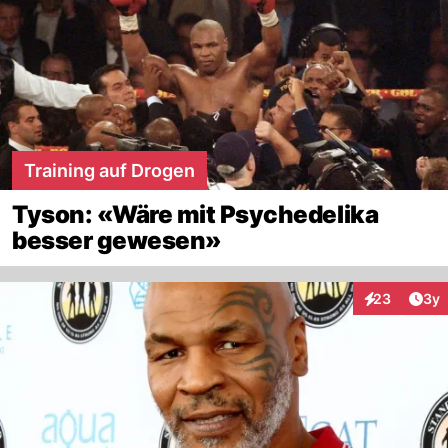
Training auf Drogen
Tyson: «Wäre mit Psychedelika
besser gewesen»
Arti
23
3y
Interaktionen