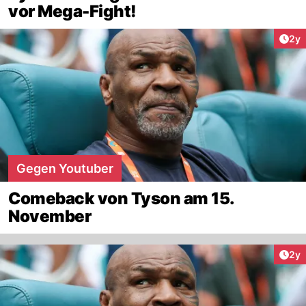
vor Mega-Fight!
Arti
2y
Gegen Youtuber
Comeback von Tyson am 15.
November
Arti
2y