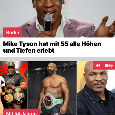
Berlin
Mike Tyson hat mit 55 alle Höhen
und Tiefen erlebt
Arti
4
5y
Interaktion
Mit 54 Jahren