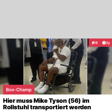
Arti
16
3y
Interaktione
Box-Champ
Hier muss Mike Tyson (56) im
Rollstuhl transportiert werden