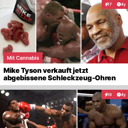
Arti
17
4y
Interaktione
Mit Cannabis
Mike Tyson verkauft jetzt
abgebissene Schleckzeug-Ohren
Arti
19
4y
Interaktione