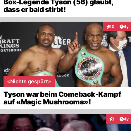
Box-Legende Tyson (56) glaubt,
dass er bald stirbt!
Arti
20
4y
Interaktionen
«Nichts gespürt»
Tyson war beim Comeback-Kampf
auf «Magic Mushrooms»!
Arti
3
4y
Interaktion