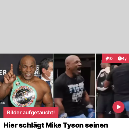
Arti
10
4y
Interaktione
Bilder aufgetaucht!
Hier schlägt Mike Tyson seinen