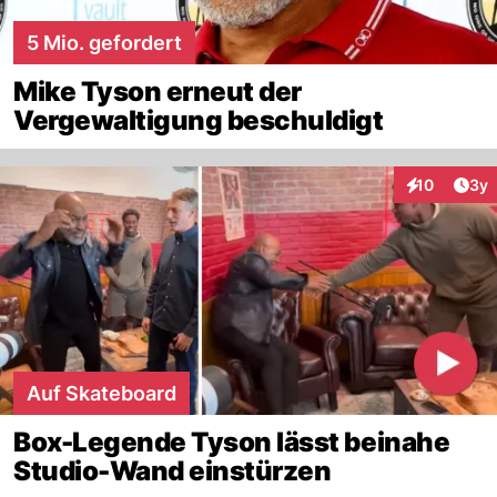
5 Mio. gefordert
Mike Tyson erneut der
Vergewaltigung beschuldigt
Arti
10
3y
Interaktione
Auf Skateboard
Box-Legende Tyson lässt beinahe
Studio-Wand einstürzen