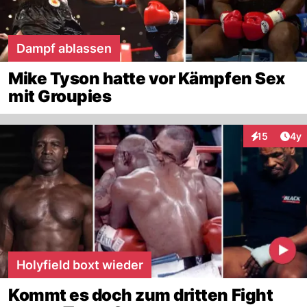
Dampf ablassen
Mike Tyson hatte vor Kämpfen Sex
mit Groupies
Arti
15
4y
Interaktione
Holyfield boxt wieder
Kommt es doch zum dritten Fight