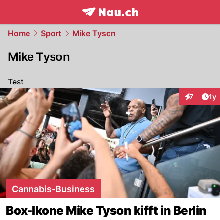
frontpage.
NAU.ch
Home
Sport
Mike Tyson
Mike Tyson
Test
Art
7
1y
Interaktion
Cannabis-Business
Box-Ikone Mike Tyson kifft in Berlin