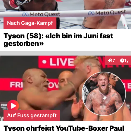
Nach Gaga-Kampf
Tyson (58): «Ich bin im Juni fast
gestorben»
Art
17
1y
Interaktione
Auf Fuss gestampft
Tyson ohrfeigt YouTube-Boxer Paul