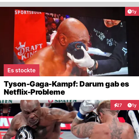
Art
1y
Es stockte
Tyson-Gaga-Kampf: Darum gab es
Netflix-Probleme
Art
27
1y
Interaktione