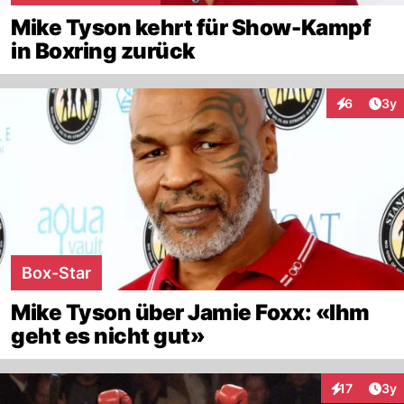
Mike Tyson kehrt für Show-Kampf
in Boxring zurück
Arti
6
3y
Interaktion
Box-Star
Mike Tyson über Jamie Foxx: «Ihm
geht es nicht gut»
Arti
17
3y
Interaktione