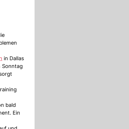
ie
oblemen
n
in Dallas
n Sonntag
sorgt
raining
on bald
ment. Ein
auf und