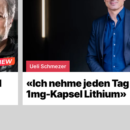
Ueli Schmezer
d
«Ich nehme jeden Tag
»
1mg-Kapsel Lithium»