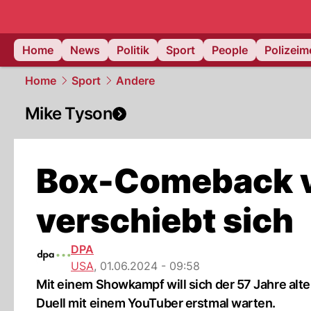
Home
News
Politik
Sport
People
Polizei
Home
Sport
Andere
Mike Tyson
Box-Comeback v
verschiebt sich
DPA
USA
,
01.06.2024 - 09:58
Mit einem Showkampf will sich der 57 Jahre alt
Duell mit einem YouTuber erstmal warten.