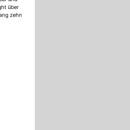
ght über
lang zehn