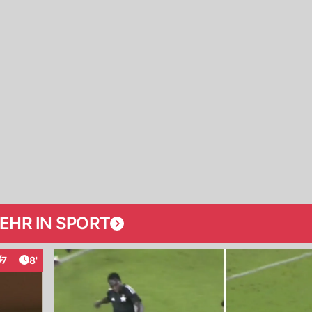
EHR IN SPORT
Artikel veröffentlicht:
7
8'
nteraktionen