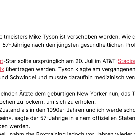
tmeisters Mike Tyson ist verschoben worden. Wie d
er 57-Jährige nach den jüngsten gesundheitlichen Pr
et
-Star sollte ursprünglich am 20. Juli im AT&T-
Stadio
ix
übertragen werden. Tyson klagte am vergangene
 und Schwindel und musste daraufhin medizinisch ver
lnden Ärzte dem gebürtigen New Yorker nun, das T
chen zu lockern, um sich zu erholen.
 Zustand als in den 1990er-Jahren und ich werde sch
ein», sagte der 57-Jährige in einem offiziellen State
eben werden.
ell, nahm das Boxtraining jedoch vor Jahren wieder 