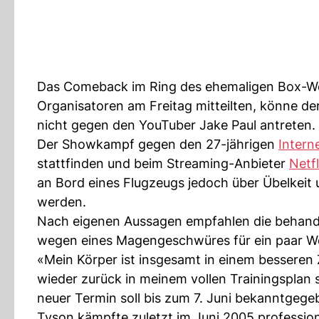
Das Comeback im Ring des ehemaligen Box-Wel
Organisatoren am Freitag mitteilten, könne d
nicht gegen den YouTuber Jake Paul antreten.
Der Showkampf gegen den 27-jährigen
Intern
stattfinden und beim Streaming-Anbieter
Netfl
an Bord eines Flugzeugs jedoch über Übelkeit
werden.
Nach eigenen Aussagen empfahlen die behande
wegen eines Magengeschwüres für ein paar Wo
«Mein Körper ist insgesamt in einem besseren
wieder zurück in meinem vollen Trainingsplan s
neuer Termin soll bis zum 7. Juni bekanntgeg
Tyson kämpfte zuletzt im Juni 2005 profession