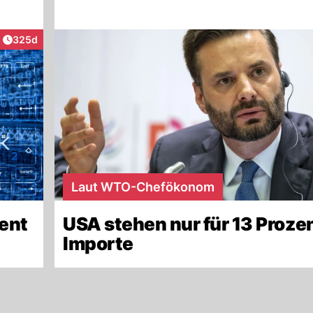
Artikel veröffentlicht:
325d
Laut WTO-Chefökonom
ent
USA stehen nur für 13 Prozen
Importe