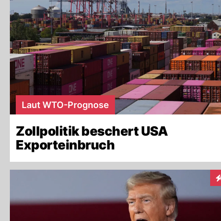
Laut WTO-Prognose
Zollpolitik beschert USA
Exporteinbruch
I