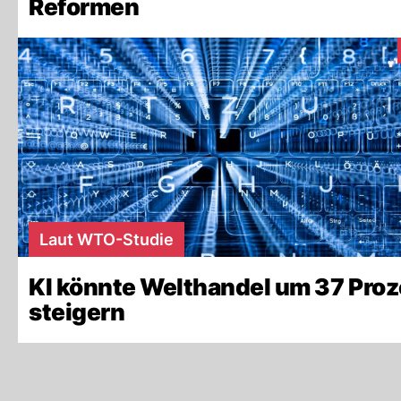
Reformen
Laut WTO-Studie
KI könnte Welthandel um 37 Proz
steigern