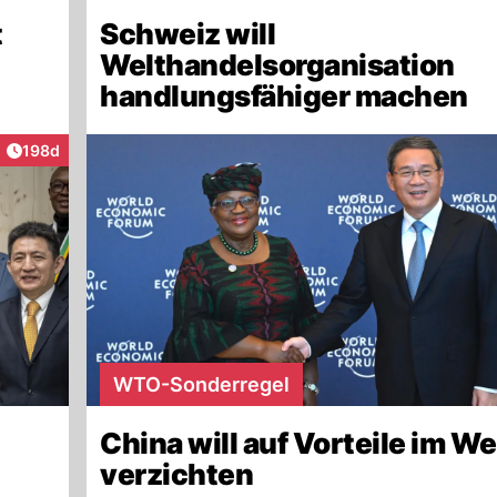
t
Schweiz will
Welthandelsorganisation
handlungsfähiger machen
Artikel veröffentlicht:
198d
WTO-Sonderregel
China will auf Vorteile im W
verzichten