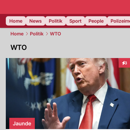
Home
News
Politik
Sport
People
Polizei
Home
Politik
WTO
WTO
3
Inte
Jaunde