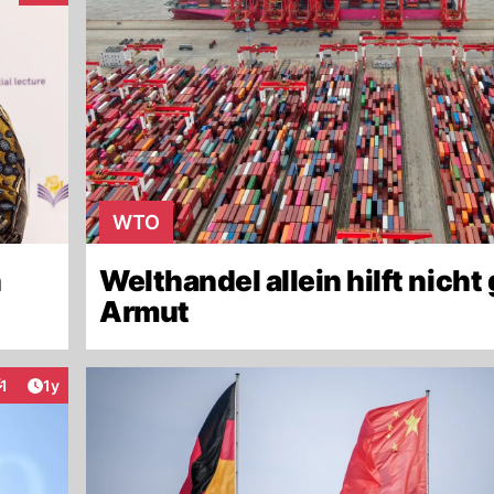
WTO
n
Welthandel allein hilft nich
Armut
Artikel veröffentlicht:
1
1y
nteraktionen