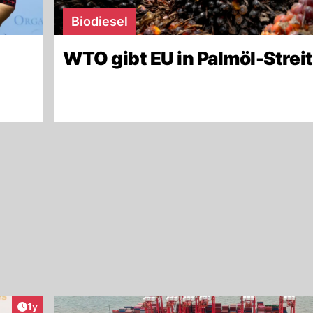
Biodiesel
WTO gibt EU in Palmöl-Streit
Artikel veröffentlicht:
1y