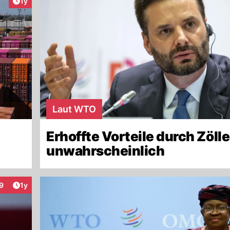
Artikel veröffentlicht:
1y
Laut WTO
Erhoffte Vorteile durch Zölle
unwahrscheinlich
Artikel veröffentlicht:
9
1y
nteraktionen