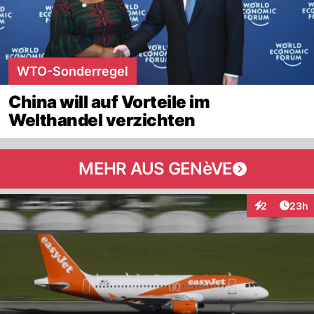
WTO-Sonderregel
China will auf Vorteile im
Welthandel verzichten
MEHR AUS GENèVE
Artik
2
23h
Interaktionen