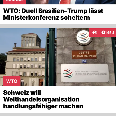
WTO: Duell Brasilien–Trump lässt
Ministerkonferenz scheitern
Artike
5
145d
Interaktionen
WTO
Schweiz will
Welthandelsorganisation
handlungsfähiger machen