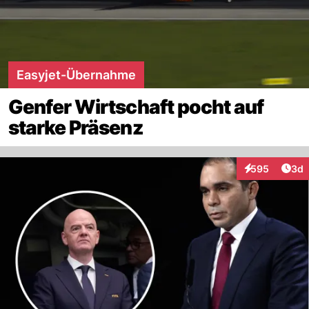
Easyjet-Übernahme
Genfer Wirtschaft pocht auf
starke Präsenz
Arti
595
3d
Interaktionen