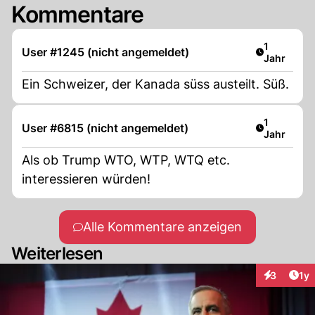
Kommentare
Artikel ver
1
User #1245 (nicht angemeldet)
Jahr
Ein Schweizer, der Kanada süss austeilt. Süß.
Artikel ver
1
User #6815 (nicht angemeldet)
Jahr
Als ob Trump WTO, WTP, WTQ etc.
interessieren würden!
Alle Kommentare anzeigen
Weiterlesen
Art
3
1y
Interaktion