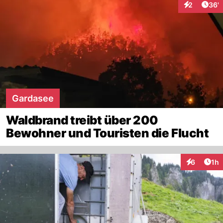
Arti
2
36'
Interaktione
Gardasee
Waldbrand treibt über 200
Bewohner und Touristen die Flucht
Art
6
1h
Interaktion