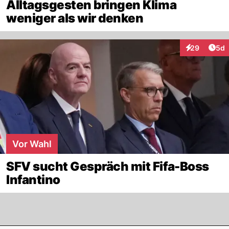
Alltagsgesten bringen Klima
weniger als wir denken
Arti
29
5d
Interaktionen
Vor Wahl
SFV sucht Gespräch mit Fifa-Boss
Infantino