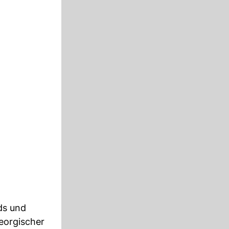
ds und
eorgischer