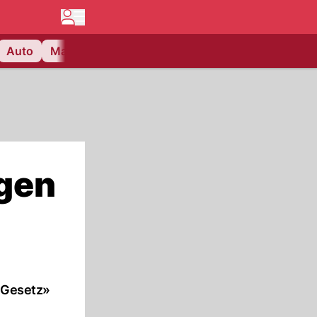
Auto
Matchcenter
Videos
Nau Plus
Lifestyle
egen
e Gesetz»