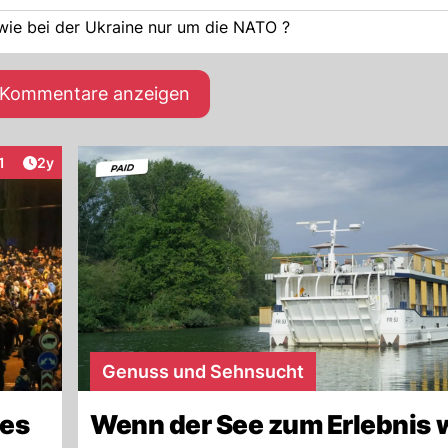
n zu Europa ? oder geht es, wie bei der Ukraine nur um die NATO ?
e Kommentare anzeigen
Artikel veröffentlicht:
1
2y
eraktionen
Genuss und Sehnsucht
hes
Wenn der See zum Erlebnis 