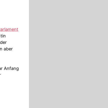
arlament
tin
 der
nn aber
war Anfang
r