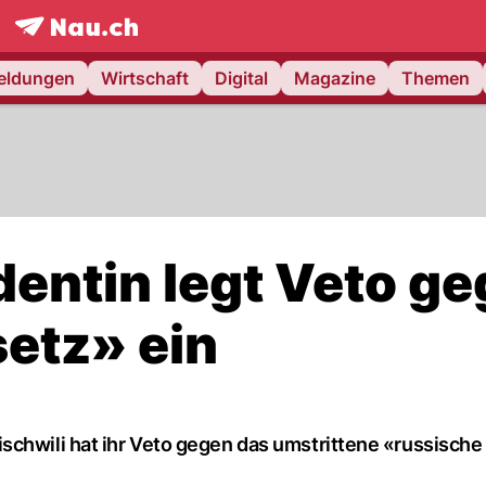
frontpage.
NAU.ch
meldungen
Wirtschaft
Digital
Magazine
Themen
dentin legt Veto g
etz» ein
schwili hat ihr Veto gegen das umstrittene «russisch