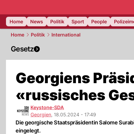
Home
News
Politik
Sport
People
Polizei
Home
Politik
International
Gesetz
Georgiens Präsi
«russisches Ges
Keystone-SDA
Georgien
,
18.05.2024 - 17:49
Die georgische Staatspräsidentin Salome Surabi
eingelegt.