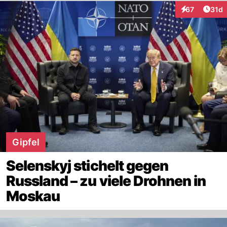
Artik
67
31d
Interaktionen
Gipfel
Selenskyj stichelt gegen
Russland – zu viele Drohnen in
Moskau