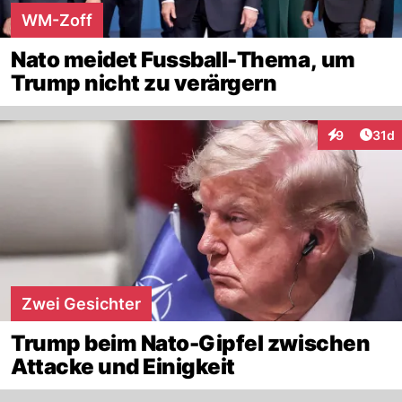
WM-Zoff
Nato meidet Fussball-Thema, um
Trump nicht zu verärgern
Artik
9
31d
Interaktione
Zwei Gesichter
Trump beim Nato-Gipfel zwischen
Attacke und Einigkeit