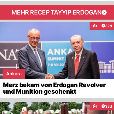
MEHR RECEP TAYYIP ERDOGAN
Artik
9
32d
Interaktionen
Ankara
Merz bekam von Erdogan Revolver
und Munition geschenkt
Artik
4
33d
Interaktionen