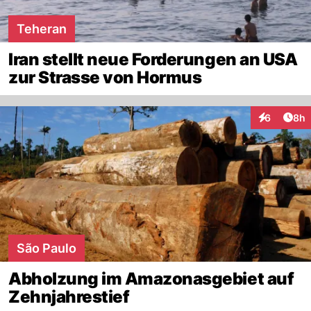
Teheran
Iran stellt neue Forderungen an USA
zur Strasse von Hormus
Arti
6
8h
Interaktion
São Paulo
Abholzung im Amazonasgebiet auf
Zehnjahrestief