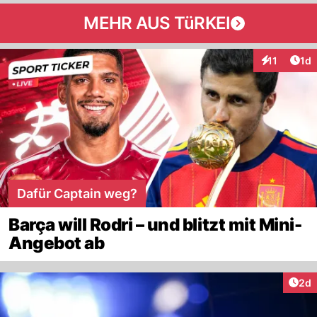
MEHR AUS TüRKEI
Art
11
1d
Interaktione
Dafür Captain weg?
Barça will Rodri – und blitzt mit Mini-
Angebot ab
Arti
2d