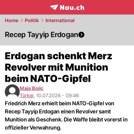
frontpage.
NAU.ch
Home
Politik
International
Recep Tayyip Erdogan
Erdogan schenkt Merz
Revolver mit Munition
beim NATO-Gipfel
Maja Bojic
Türkei
,
10.07.2026 - 09:46
Friedrich Merz erhielt beim NATO-Gipfel von
Recep Tayyip Erdogan einen Revolver samt
Munition als Geschenk. Die Waffe bleibt vorerst in
offizieller Verwahrung.