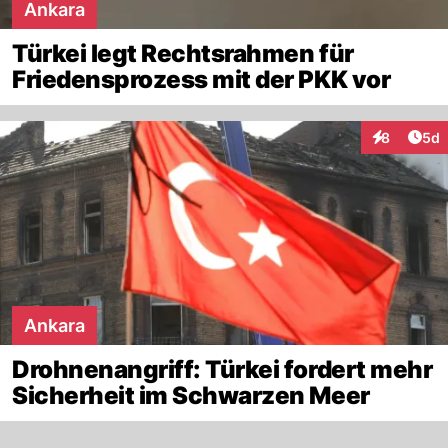
Ankara
Türkei legt Rechtsrahmen für
Friedensprozess mit der PKK vor
Arti
8
5d
Interaktion
Ankara
Drohnenangriff: Türkei fordert mehr
Sicherheit im Schwarzen Meer