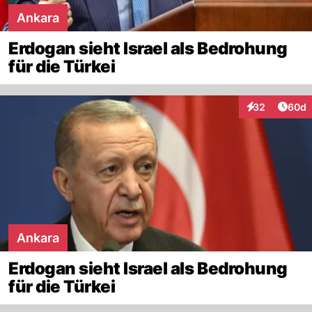
Ankara
Erdogan sieht Israel als Bedrohung
für die Türkei
Artik
32
60d
Interaktionen
Ankara
Erdogan sieht Israel als Bedrohung
für die Türkei