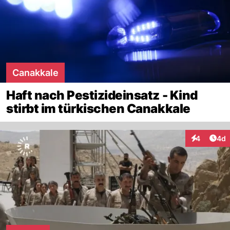
Canakkale
Haft nach Pestizideinsatz - Kind
stirbt im türkischen Canakkale
Arti
4
4d
Interaktion