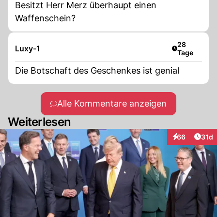
Besitzt Herr Merz überhaupt einen
Waffenschein?
Artikel veröf
28
Luxy-1
Tage
Die Botschaft des Geschenkes ist genial
Alle Kommentare anzeigen
Weiterlesen
Artik
66
31d
Interaktionen