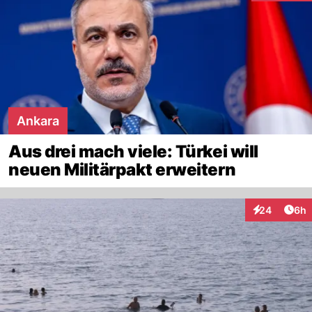
Ankara
Aus drei mach viele: Türkei will
neuen Militärpakt erweitern
Arti
24
6h
Interaktionen