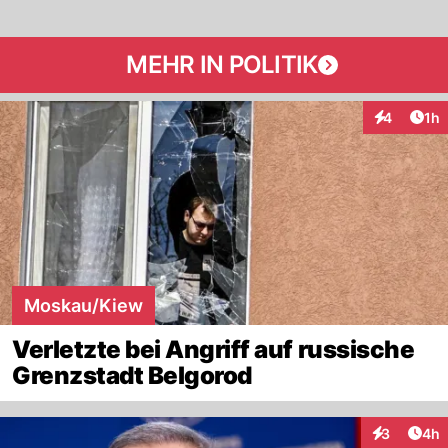
MEHR IN POLITIK
Art
4
1h
Interaktion
Moskau/Kiew
Verletzte bei Angriff auf russische
Grenzstadt Belgorod
Arti
3
4h
Interaktion