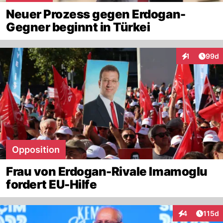
Neuer Prozess gegen Erdogan-
Gegner beginnt in Türkei
Artik
1
99d
Interaktione
Opposition
Frau von Erdogan-Rivale Imamoglu
fordert EU-Hilfe
Artike
4
115d
Interaktionen