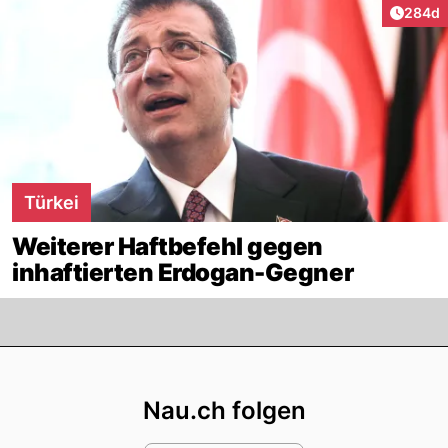
Artikel
284d
Türkei
Weiterer Haftbefehl gegen
inhaftierten Erdogan-Gegner
Footer
Nau.ch folgen