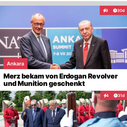
Artik
9
30d
Interaktionen
Ankara
Merz bekam von Erdogan Revolver
und Munition geschenkt
Artik
4
31d
Interaktione