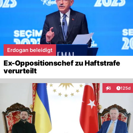
Erdogan beleidigt
Ex-Oppositionschef zu Haftstrafe
verurteilt
Artike
6
125d
Interaktionen