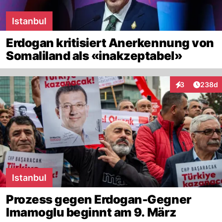
Istanbul
Erdogan kritisiert Anerkennung von
Somaliland als «inakzeptabel»
Artikel
3
238d
Interaktionen
Istanbul
Prozess gegen Erdogan-Gegner
Imamoglu beginnt am 9. März