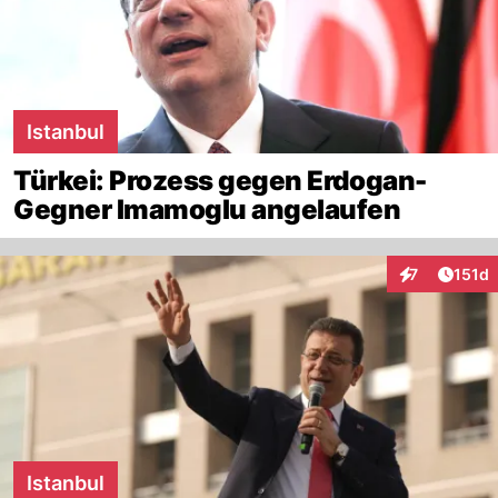
Istanbul
Türkei: Prozess gegen Erdogan-
Gegner Imamoglu angelaufen
Artike
7
151d
Interaktionen
Istanbul