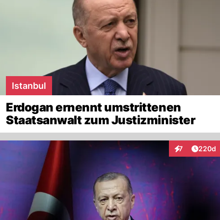
Istanbul
Erdogan ernennt umstrittenen
Staatsanwalt zum Justizminister
Artikel
7
220d
Interaktionen