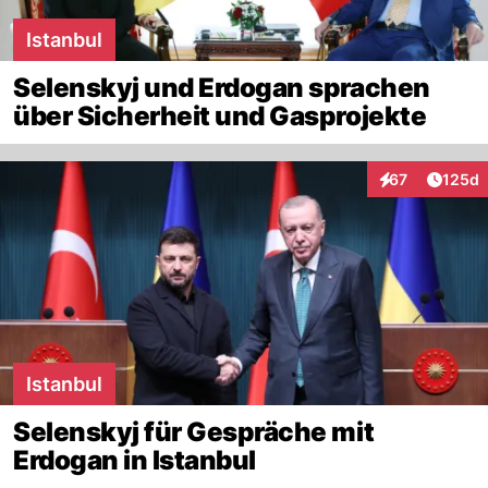
Istanbul
Selenskyj und Erdogan sprachen
über Sicherheit und Gasprojekte
Artike
67
125d
Interaktionen
Istanbul
Selenskyj für Gespräche mit
Erdogan in Istanbul