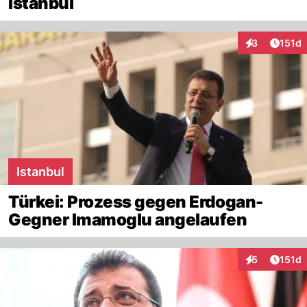
Istanbul
Artike
3
151d
Interaktionen
Istanbul
Türkei: Prozess gegen Erdogan-
Gegner Imamoglu angelaufen
Artike
5
151d
Interaktionen