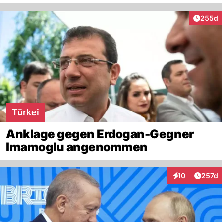
Artikel
255d
Türkei
Anklage gegen Erdogan-Gegner
Imamoglu angenommen
Artike
10
257d
Interaktionen