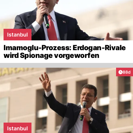
Istanbul
Imamoglu-Prozess: Erdogan-Rivale
wird Spionage vorgeworfen
Artik
88d
Istanbul