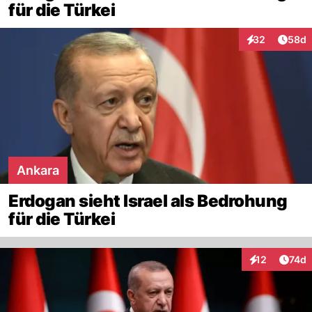
für die Türkei
Artik
32
58d
Interaktionen
Ankara
Erdogan sieht Israel als Bedrohung
für die Türkei
Artik
12
74d
Interaktionen