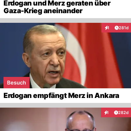
Erdogan und Merz geraten über
Gaza-Krieg aneinander
Artike
1
281d
Interaktionen
Besuch
Erdogan empfängt Merz in Ankara
Artikel
1
282d
Interaktionen