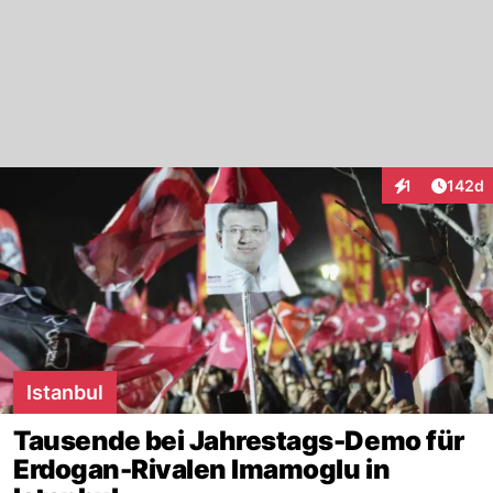
Artike
1
142d
Interaktionen
Istanbul
Tausende bei Jahrestags-Demo für
Erdogan-Rivalen Imamoglu in