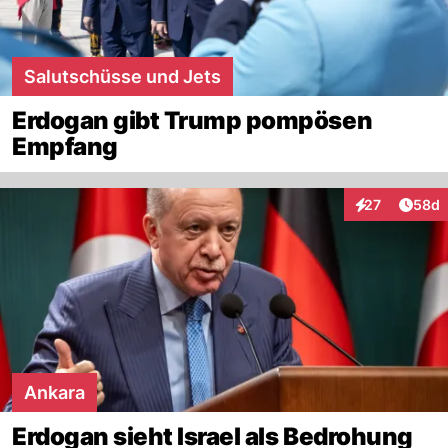
Salutschüsse und Jets
Erdogan gibt Trump pompösen
Empfang
Artik
27
58d
Interaktionen
Ankara
Erdogan sieht Israel als Bedrohung