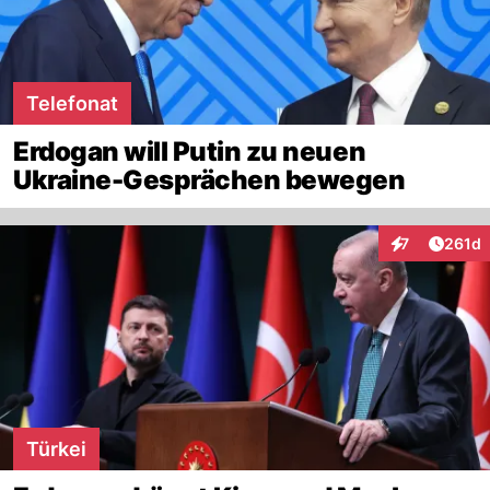
Telefonat
Erdogan will Putin zu neuen
Ukraine-Gesprächen bewegen
Artike
7
261d
Interaktionen
Türkei