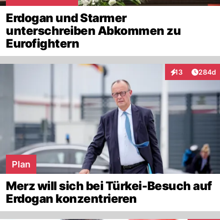
Erdogan und Starmer
unterschreiben Abkommen zu
Eurofightern
Artikel
13
284d
Interaktionen
Plan
Merz will sich bei Türkei-Besuch auf
Erdogan konzentrieren