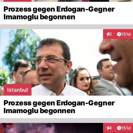
Prozess gegen Erdogan-Gegner
Imamoglu begonnen
Artike
3
151d
Interaktionen
Istanbul
Prozess gegen Erdogan-Gegner
Imamoglu begonnen
Artike
4
151d
Interaktionen