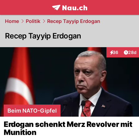
frontpage.
NAU.ch
Home
Politik
Recep Tayyip Erdogan
Recep Tayyip Erdogan
Artik
36
28d
Interaktionen
Beim NATO-Gipfel
Erdogan schenkt Merz Revolver mit
Munition