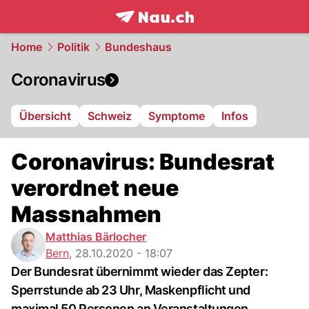
frontpage.
NAU.ch
Home
Politik
Bundeshaus
Coronavirus
Übersicht
Schweiz
Symptome
Infos
Coronavirus: Bundesrat
verordnet neue
Massnahmen
Matthias Bärlocher
Bern
,
28.10.2020 - 18:07
Der Bundesrat übernimmt wieder das Zepter:
Sperrstunde ab 23 Uhr, Maskenpflicht und
maximal 50 Personen an Veranstaltungen.