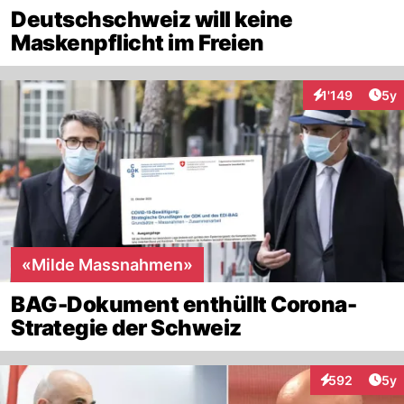
Deutschschweiz will keine
Maskenpflicht im Freien
Arti
1'149
5y
Interaktionen
«Milde Massnahmen»
BAG-Dokument enthüllt Corona-
Strategie der Schweiz
Arti
592
5y
Interaktionen