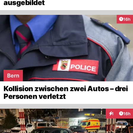
ausgebildet
Artik
16h
Bern
Kollision zwischen zwei Autos – drei
Personen verletzt
Artik
1
16h
Interaktione