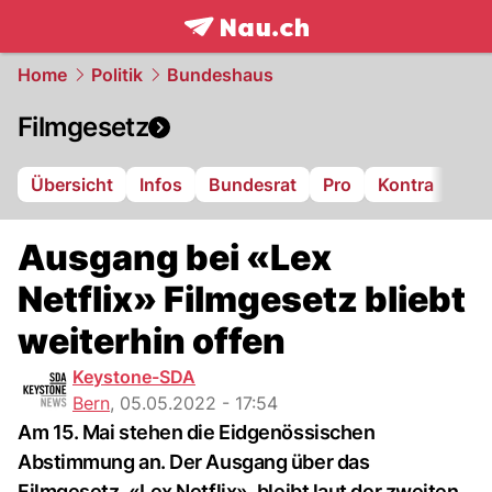
frontpage.
NAU.ch
Home
Politik
Bundeshaus
Filmgesetz
Übersicht
Infos
Bundesrat
Pro
Kontra
Ausgang bei «Lex
Netflix» Filmgesetz bliebt
weiterhin offen
Keystone-SDA
Bern
,
05.05.2022 - 17:54
Am 15. Mai stehen die Eidgenössischen
Abstimmung an. Der Ausgang über das
Filmgesetz, «Lex Netflix», bleibt laut der zweiten