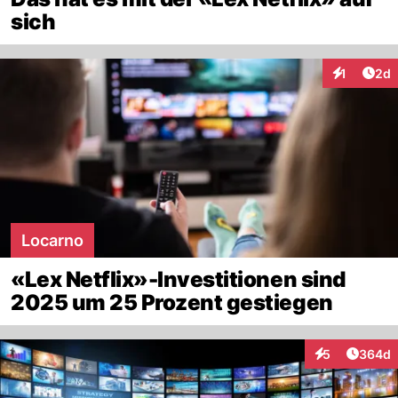
sich
Arti
1
2d
Interaktion
Locarno
«Lex Netflix»-Investitionen sind
2025 um 25 Prozent gestiegen
Artikel
5
364d
Interaktionen