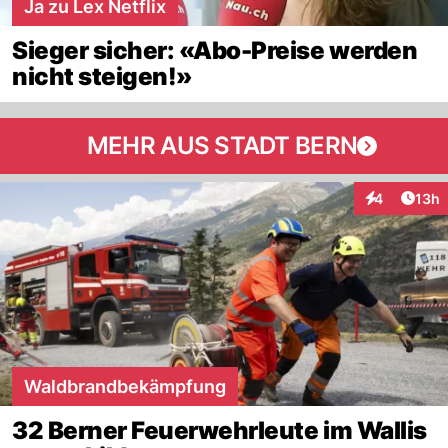
Ja zu Lex Netflix
Sieger sicher: «Abo-Preise werden
nicht steigen!»
MEHR AUS STADT BERN
Artik
4
13h
Interaktione
Waldbrandbekämpfung
32 Berner Feuerwehrleute im Wallis