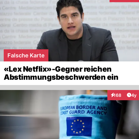
Falsche Karte
«Lex Netflix»-Gegner reichen
Abstimmungsbeschwerden ein
Arti
168
4y
Interaktionen