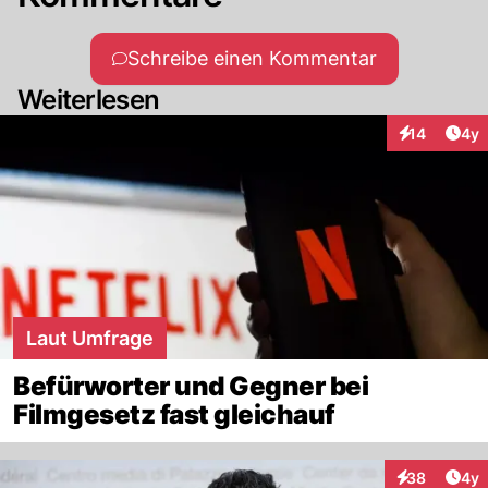
Schreibe einen Kommentar
Weiterlesen
Arti
14
4y
Interaktione
Laut Umfrage
Befürworter und Gegner bei
Filmgesetz fast gleichauf
Arti
38
4y
Interaktionen