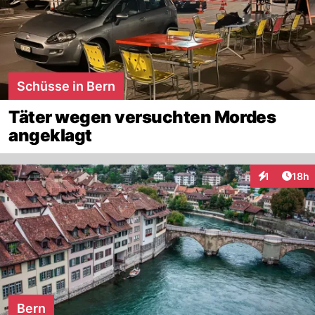
Schüsse in Bern
Täter wegen versuchten Mordes
angeklagt
Artik
1
18h
Interaktione
Bern