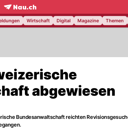
frontpage.
NAU.ch
meldungen
Wirtschaft
Digital
Magazine
Themen
weizerische
haft abgewiesen
erische Bundesanwaltschaft reichten Revisionsgesuc
gegangen.