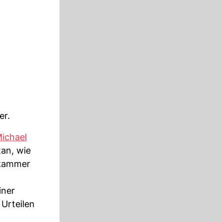
er.
ichael
an, wie
ekammer
iner
Urteilen