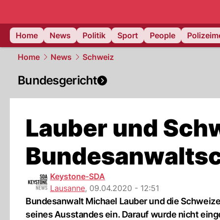
Home
News
Politik
Sport
People
Polizei
Home
News
Schweiz
Bundesgericht
Lauber und Sch
Bundesanwaltsc
Keystone-SDA
Lausanne
,
09.04.2020 - 12:51
Bundesanwalt Michael Lauber und die Schweiz
seines Ausstandes ein. Darauf wurde nicht ein