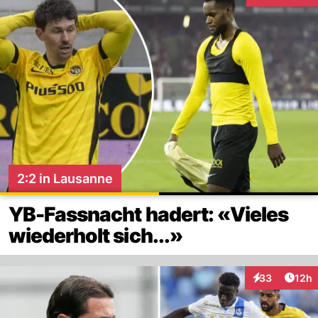
2:2 in Lausanne
YB-Fassnacht hadert: «Vieles
wiederholt sich...»
Artik
33
12h
Interaktionen