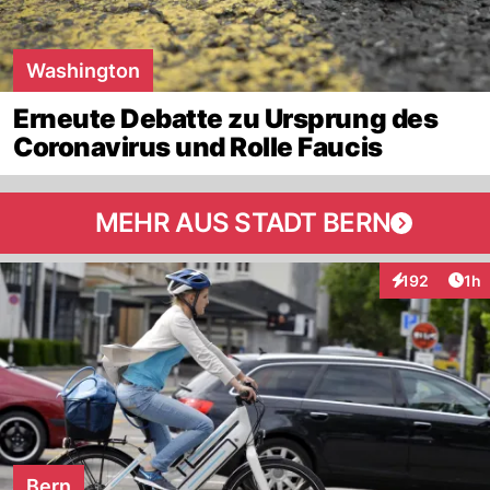
Washington
Erneute Debatte zu Ursprung des
Coronavirus und Rolle Faucis
MEHR AUS STADT BERN
Art
192
1h
Interaktionen
Bern