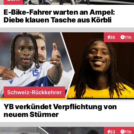
E-Bike-Fahrer warten an Ampel:
Diebe klauen Tasche aus Körbli
Artik
36
11h
Interaktionen
Schweiz-Rückkehrer
YB verkündet Verpflichtung von
neuem Stürmer
Artik
33
11h
Interaktionen