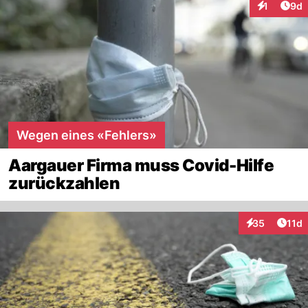
Arti
1
9d
Interaktion
Wegen eines «Fehlers»
Aargauer Firma muss Covid-Hilfe
zurückzahlen
Artik
35
11d
Interaktionen