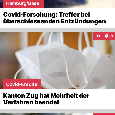
Hamburg/Basel
Covid-Forschung: Treffer bei
überschiessenden Entzündungen
Arti
1
3d
Interaktion
Covid-Kredite
Kanton Zug hat Mehrheit der
Verfahren beendet