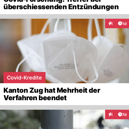
überschiessenden Entzündungen
Art
1
1d
Interaktion
Covid-Kredite
Kanton Zug hat Mehrheit der
Verfahren beendet
Art
1
7d
Interaktion