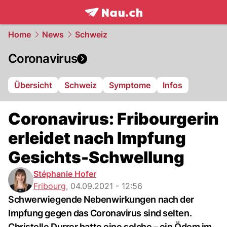
frontpage.
NAU.ch
Home
News
Schweiz
Coronavirus
Übersicht
Schweiz
Symptome
Infos
Coronavirus: Fribourgerin
erleidet nach Impfung
Gesichts-Schwellung
Stéphanie Hofer
Fribourg
,
04.09.2021 - 12:56
Schwerwiegende Nebenwirkungen nach der
Impfung gegen das Coronavirus sind selten.
Christelle Durrer hatte eine solche – ein Ödem im