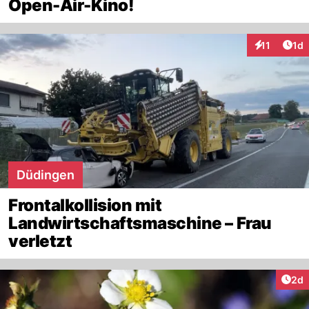
Open-Air-Kino!
Art
11
1d
Interaktione
Düdingen
Frontalkollision mit
Landwirtschaftsmaschine – Frau
verletzt
Arti
2d