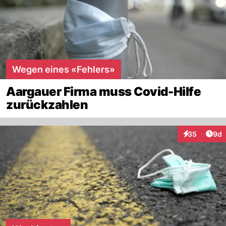
Wegen eines «Fehlers»
Aargauer Firma muss Covid-Hilfe
zurückzahlen
Arti
35
9d
Interaktionen