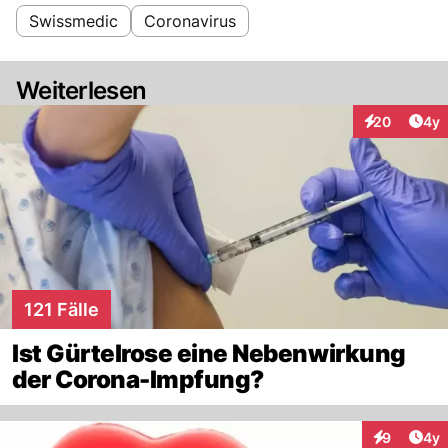
Swissmedic
Coronavirus
Weiterlesen
Arti
20
4y
Interaktionen
121 Fälle
Ist Gürtelrose eine Nebenwirkung
der Corona-Impfung?
Arti
9
4y
Interaktion