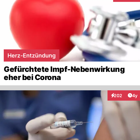
Herz-Entzündung
Gefürchtete Impf-Nebenwirkung
eher bei Corona
Arti
202
4y
Interaktionen