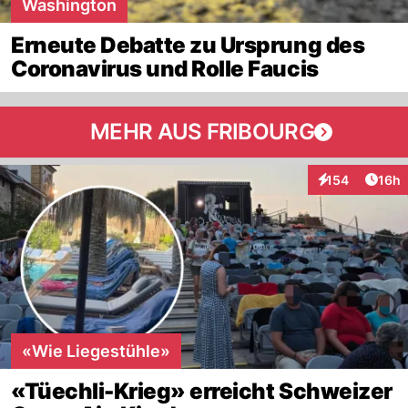
Washington
Erneute Debatte zu Ursprung des
Coronavirus und Rolle Faucis
MEHR AUS FRIBOURG
Artik
154
16h
Interaktionen
«Wie Liegestühle»
«Tüechli-Krieg» erreicht Schweizer