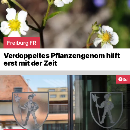
Freiburg FR
Verdoppeltes Pflanzengenom hilft
erst mit der Zeit
Arti
3d