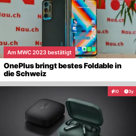
Am MWC 2023 bestätigt
OnePlus bringt bestes Foldable in
die Schweiz
Arti
10
3y
Interaktione