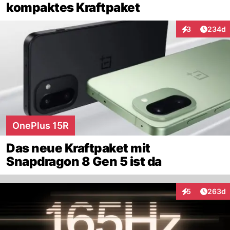
kompaktes Kraftpaket
Artikel
3
234d
Interaktionen
OnePlus 15R
Das neue Kraftpaket mit
Snapdragon 8 Gen 5 ist da
Artikel
5
263d
Interaktionen