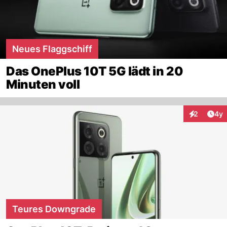
Neues Flaggschiff
Das OnePlus 10T 5G lädt in 20
Minuten voll
Arti
2
4y
Interaktion
Teures Downgrade