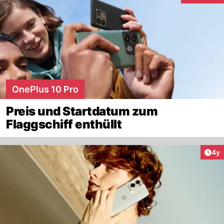
OnePlus 10 Pro
Preis und Startdatum zum
Flaggschiff enthüllt
Arti
4y