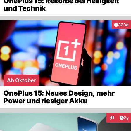
OnePlus 15: Rekorde bei Helligkeit
und Technik
Artikel
323d
Ab Oktober
OnePlus 15: Neues Design, mehr
Power und riesiger Akku
Arti
1
2y
Interaktion