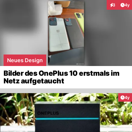
Arti
3
4y
Interaktion
Neues Design
Bilder des OnePlus 10 erstmals im
Netz aufgetaucht
Arti
4y