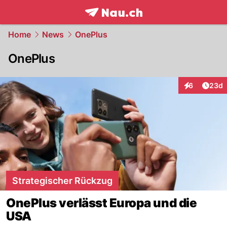
frontpage.
NAU.ch
Home
News
OnePlus
OnePlus
Artik
6
23d
Interaktionen
Strategischer Rückzug
OnePlus verlässt Europa und die
USA