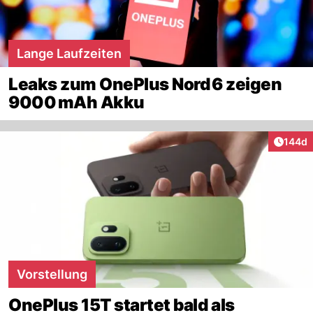
Lange Laufzeiten
Leaks zum OnePlus Nord 6 zeigen
9000 mAh Akku
Artike
144d
Vorstellung
OnePlus 15T startet bald als