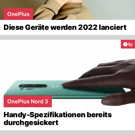
OnePlus
Diese Geräte werden 2022 lanciert
Arti
4y
OnePlus Nord 3
Handy-Spezifikationen bereits
durchgesickert