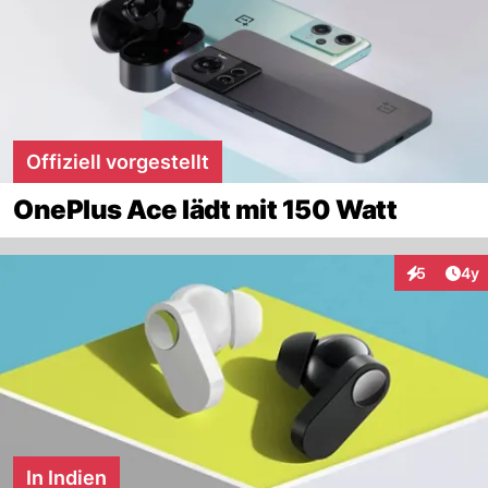
Offiziell vorgestellt
OnePlus Ace lädt mit 150 Watt
Arti
5
4y
Interaktion
In Indien