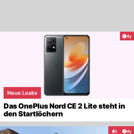
Arti
4y
Neue Leaks
Das OnePlus Nord CE 2 Lite steht in
den Startlöchern
Arti
3
4y
Interaktion