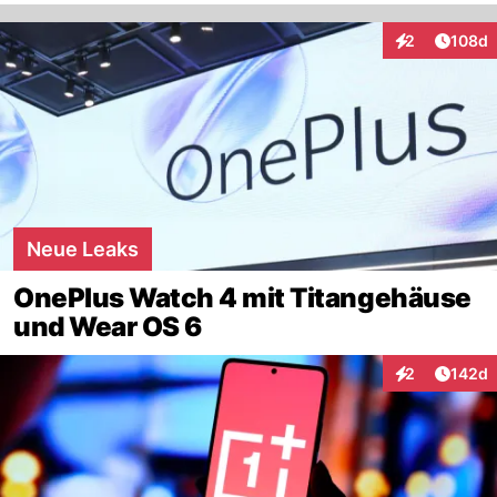
Artike
2
108d
Interaktionen
Neue Leaks
OnePlus Watch 4 mit Titangehäuse
und Wear OS 6
Artike
2
142d
Interaktionen