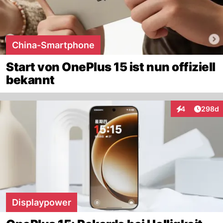
China-Smartphone
Start von OnePlus 15 ist nun offiziell
bekannt
Artikel
4
298d
Interaktionen
Displaypower