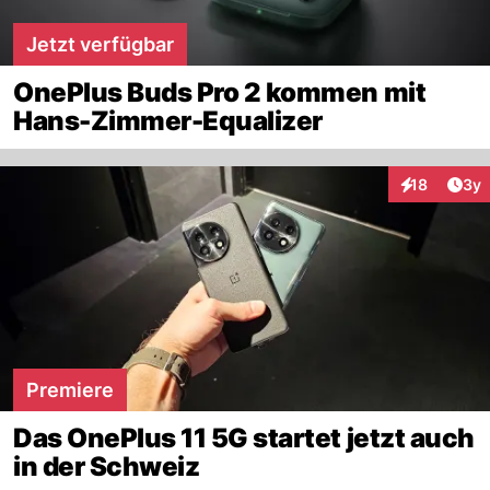
Jetzt verfügbar
OnePlus Buds Pro 2 kommen mit
Hans-Zimmer-Equalizer
Arti
18
3y
Interaktione
Premiere
Das OnePlus 11 5G startet jetzt auch
in der Schweiz