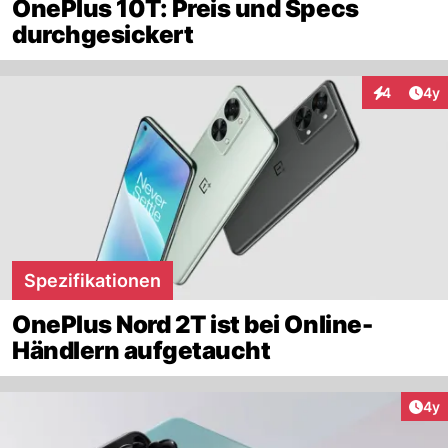
OnePlus 10T: Preis und Specs
durchgesickert
Arti
4
4y
Interaktion
Spezifikationen
OnePlus Nord 2T ist bei Online-
Händlern aufgetaucht
Arti
4y