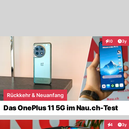
Arti
10
3y
Interaktione
Rückkehr & Neuanfang
Das OnePlus 11 5G im Nau.ch-Test
Arti
4
3y
Interaktion