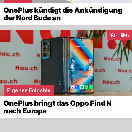
OnePlus kündigt die Ankündigung
der Nord Buds an
Arti
3
4y
Interaktion
Eigenes Foldable
OnePlus bringt das Oppo Find N
nach Europa