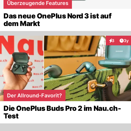
Überzeugende Features
Das neue OnePlus Nord 3 ist auf
dem Markt
Arti
3
3y
Interaktion
Der Allround-Favorit?
Die OnePlus Buds Pro 2 im Nau.ch-
Test