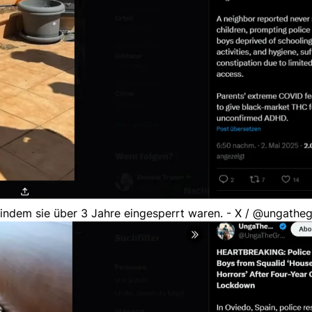
, indem sie über 3 Jahre eingesperrt waren. - X / @ungatheg