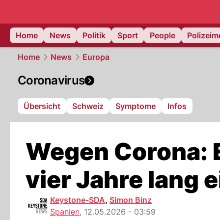
Home
News
Politik
Sport
People
Polizei
Home
News
Europa
Coronavirus
Übersicht
Schweiz
Symptome
Infos
Wegen Corona: E
vier Jahre lang e
Keystone-SDA
,
Simon Binz
Spanien
,
12.05.2026 - 03:59