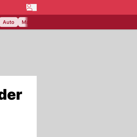
Auto
Matchcenter
Videos
Nau Plus
Lifestyle
der