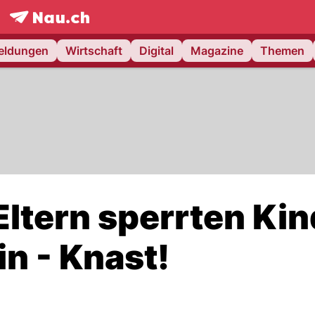
frontpage.
NAU.ch
meldungen
Wirtschaft
Digital
Magazine
Themen
ltern sperrten Kin
in - Knast!