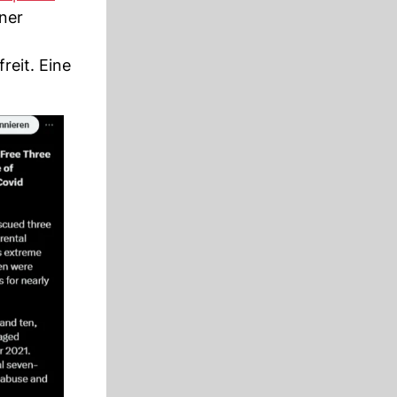
iner
reit. Eine