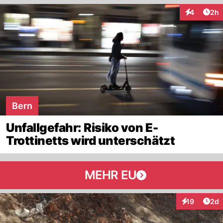
Arti
4
2h
Interaktion
Bern
Unfallgefahr: Risiko von E-
Trottinetts wird unterschätzt
MEHR EU
Arti
19
2d
Interaktione