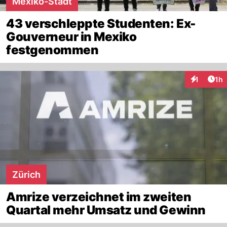
Mexiko-Stadt
43 verschleppte Studenten: Ex-
Gouverneur in Mexiko
festgenommen
Art
1
1h
Interaktion
Zürich
Amrize verzeichnet im zweiten
Quartal mehr Umsatz und Gewinn