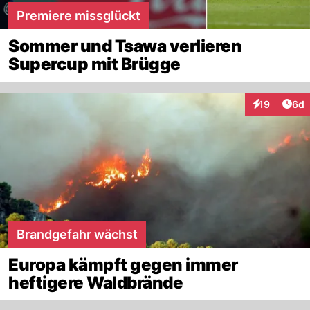
Premiere missglückt
Sommer und Tsawa verlieren
Supercup mit Brügge
Arti
19
6d
Interaktione
Brandgefahr wächst
Europa kämpft gegen immer
heftigere Waldbrände