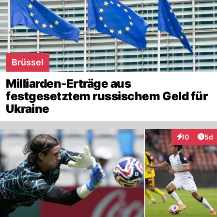
Brüssel
Milliarden-Erträge aus
festgesetztem russischem Geld für
Ukraine
Arti
10
5d
Interaktione