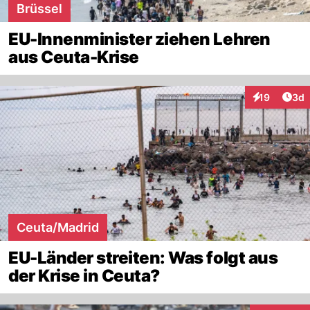
Brüssel
EU-Innenminister ziehen Lehren
aus Ceuta-Krise
Arti
19
3d
Interaktione
Ceuta/Madrid
EU-Länder streiten: Was folgt aus
der Krise in Ceuta?