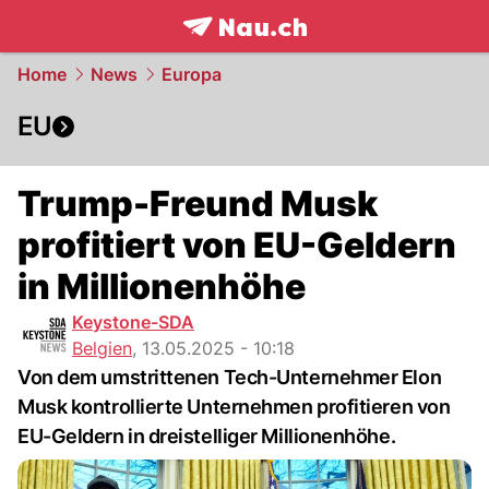
frontpage.
NAU.ch
Home
News
Europa
EU
Trump-Freund Musk
profitiert von EU-Geldern
in Millionenhöhe
Keystone-SDA
Belgien
,
13.05.2025 - 10:18
Von dem umstrittenen Tech-Unternehmer Elon
Musk kontrollierte Unternehmen profitieren von
EU-Geldern in dreistelliger Millionenhöhe.