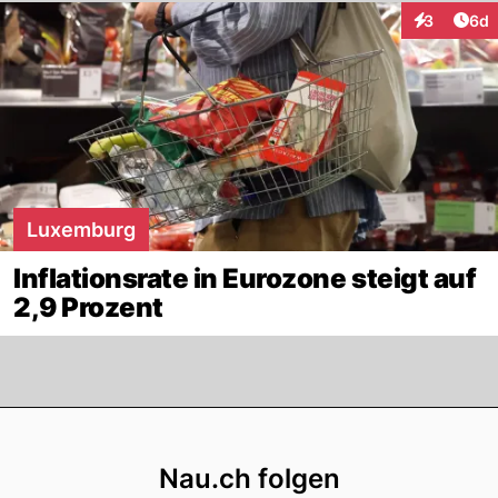
Arti
3
6d
Interaktion
Luxemburg
Inflationsrate in Eurozone steigt auf
2,9 Prozent
Footer
Nau.ch folgen