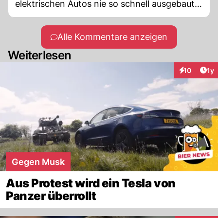
elektrischen Autos nie so schnell ausgebaut
worden. Darüber hinaus hat Musk viele
Patente freigegeben.
Alle Kommentare anzeigen
Weiterlesen
Art
10
1y
Interaktione
Gegen Musk
Aus Protest wird ein Tesla von
Panzer überrollt