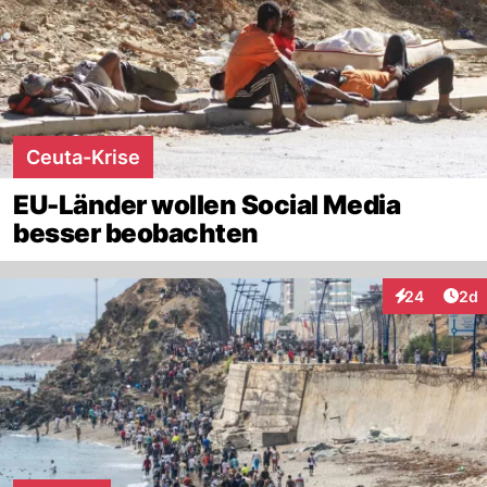
Ceuta-Krise
EU-Länder wollen Social Media
besser beobachten
Arti
24
2d
Interaktionen