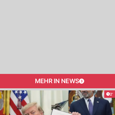
MEHR IN NEWS
Art
2'