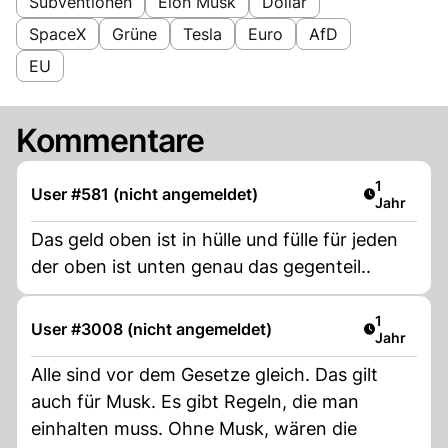
Subventionen
Elon Musk
Dollar
SpaceX
Grüne
Tesla
Euro
AfD
EU
Kommentare
Artikel ver
1
User #581 (nicht angemeldet)
Jahr
Das geld oben ist in hülle und fülle für jeden
der oben ist unten genau das gegenteil..
Artikel ver
1
User #3008 (nicht angemeldet)
Jahr
Alle sind vor dem Gesetze gleich. Das gilt
auch für Musk. Es gibt Regeln, die man
einhalten muss. Ohne Musk, wären die