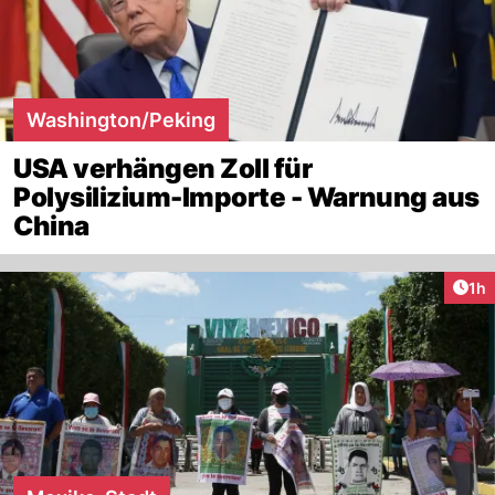
Washington/Peking
USA verhängen Zoll für
Polysilizium-Importe - Warnung aus
China
Art
1h