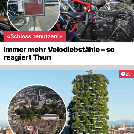
«Schloss benutzen!»
Immer mehr Velodiebstähle – so
reagiert Thun
Arti
25'