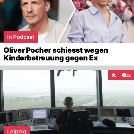
In Podcast
Oliver Pocher schiesst wegen
Kinderbetreuung gegen Ex
Arti
5
2d
Interaktion
Leipzig