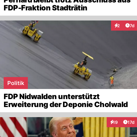
FDP-Fraktion Stadträtin
Art
2
7d
Interaktion
Politik
FDP Nidwalden unterstützt
Erweiterung der Deponie Cholwald
Artik
19
17d
Interaktionen