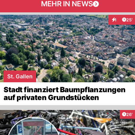
MEHR IN NEWS
Arti
1
25'
Interaktion
St. Gallen
Stadt finanziert Baumpflanzungen
auf privaten Grundstücken
Arti
26'