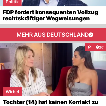
Politik
FDP fordert konsequenten Vollzug
rechtskräftiger Wegweisungen
MEHR AUS DEUTSCHLAND
Arti
4
26'
Interaktione
Wirbel
Tochter (14) hat keinen Kontakt zu