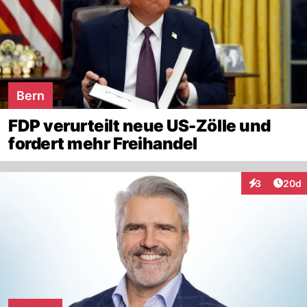
Bern
FDP verurteilt neue US-Zölle und
fordert mehr Freihandel
Artik
3
20d
Interaktionen