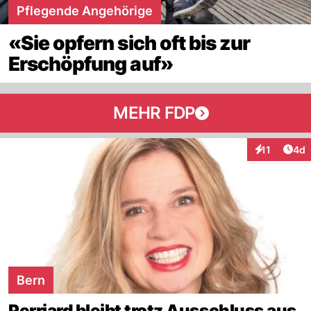
Pflegende Angehörige
«Sie opfern sich oft bis zur
Erschöpfung auf»
MEHR FDP
Arti
11
4d
Interaktione
Bern
Perriard bleibt trotz Ausschluss aus