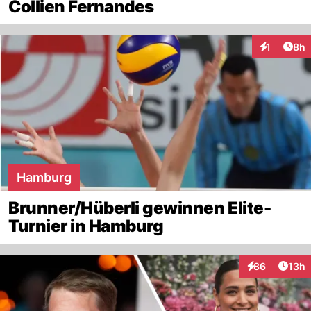
Collien Fernandes
Arti
1
8h
Interaktion
Hamburg
Brunner/Hüberli gewinnen Elite-
Turnier in Hamburg
Artik
86
13h
Interaktionen