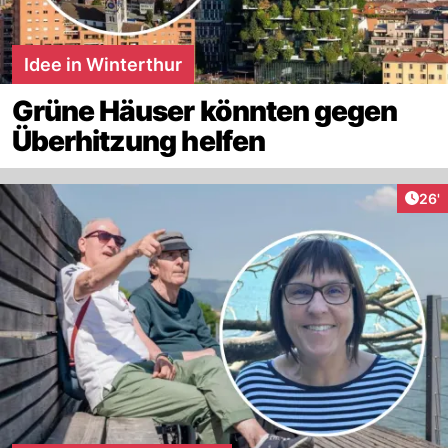
Idee in Winterthur
Grüne Häuser könnten gegen
Überhitzung helfen
Arti
26'