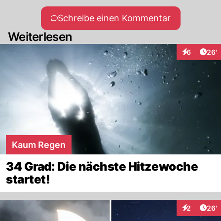
Schreibe einen Kommentar
Weiterlesen
Arti
6
26'
Interaktione
Kaum Regen
34 Grad: Die nächste Hitzewoche
startet!
Arti
2
26'
Interaktione