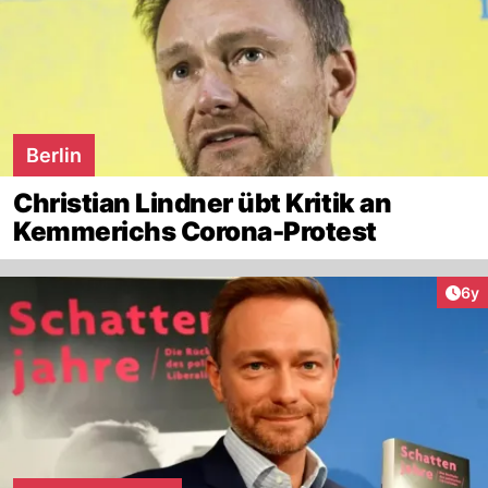
Berlin
Christian Lindner übt Kritik an
Kemmerichs Corona-Protest
Arti
6y