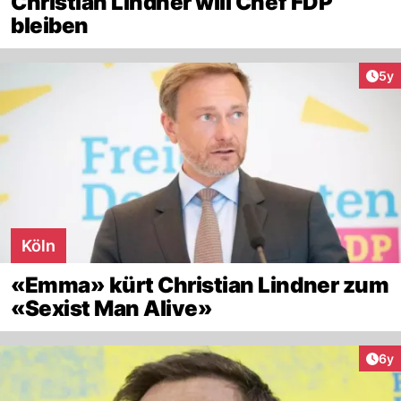
Christian Lindner will Chef FDP
bleiben
Arti
5y
Köln
«Emma» kürt Christian Lindner zum
«Sexist Man Alive»
Arti
6y