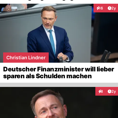
Arti
16
2y
Interaktione
Christian Lindner
Deutscher Finanzminister will lieber
sparen als Schulden machen
Arti
8
2y
Interaktion