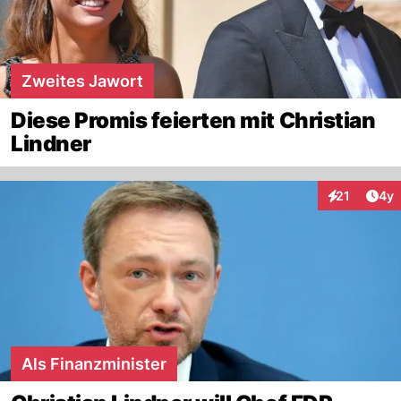
Zweites Jawort
Diese Promis feierten mit Christian
Lindner
Arti
21
4y
Interaktione
Als Finanzminister