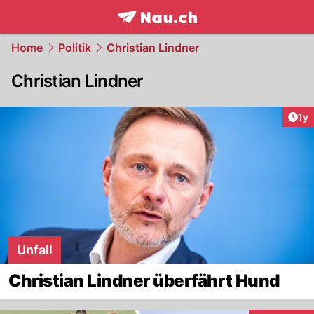
frontpage.
NAU.ch
Home
Politik
Christian Lindner
Christian Lindner
Art
1y
Unfall
Christian Lindner überfährt Hund