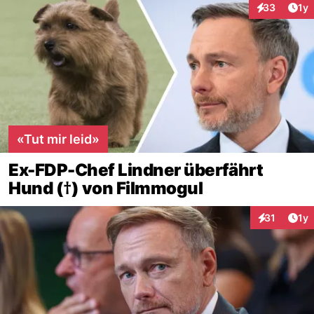
Art
33
1y
Interaktione
«Tut mir leid»
Ex-FDP-Chef Lindner überfährt
Hund (†) von Filmmogul
Art
31
1y
Interaktione