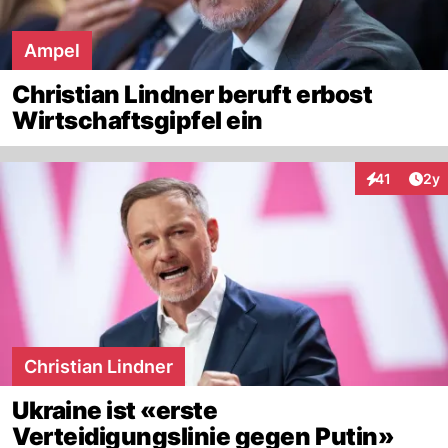
Ampel
Christian Lindner beruft erbost
Wirtschaftsgipfel ein
Arti
41
2y
Interaktione
Christian Lindner
Ukraine ist «erste
Verteidigungslinie gegen Putin»