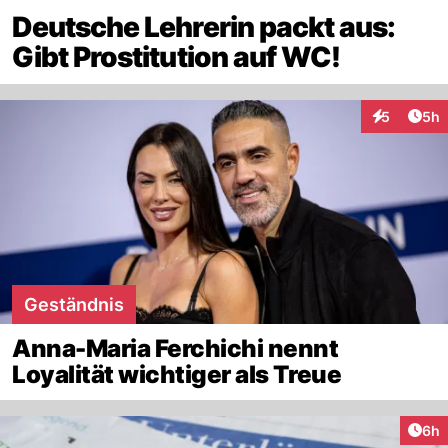
Deutsche Lehrerin packt aus:
Gibt Prostitution auf WC!
Arti
5
5h
Interaktion
Geständnis
Anna-Maria Ferchichi nennt
Loyalität wichtiger als Treue
Arti
6h