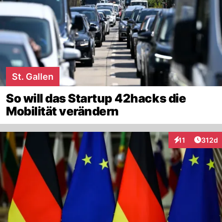
St. Gallen
So will das Startup 42hacks die
Mobilität verändern
Artike
11
312d
Interaktionen