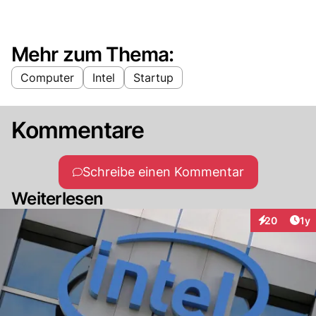
Mehr zum Thema:
Computer
Intel
Startup
Kommentare
Schreibe einen Kommentar
Weiterlesen
Art
20
1y
Interaktione