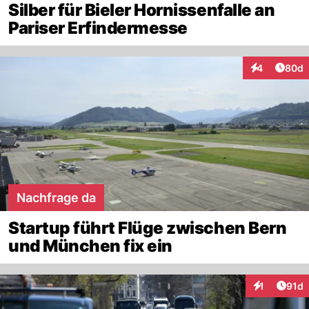
Silber für Bieler Hornissenfalle an
Pariser Erfindermesse
Artik
4
80d
Interaktionen
Nachfrage da
Startup führt Flüge zwischen Bern
und München fix ein
Artik
1
91d
Interaktione