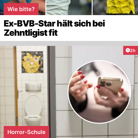
Wie bitte?
Ex-BVB-Star hält sich bei
Zehntligist fit
Arti
2h
Horror-Schule