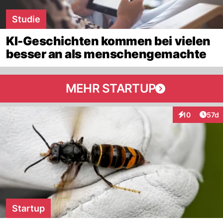
Studie
KI-Geschichten kommen bei vielen
besser an als menschengemachte
MEHR STARTUP
Artik
10
57d
Interaktionen
Startup