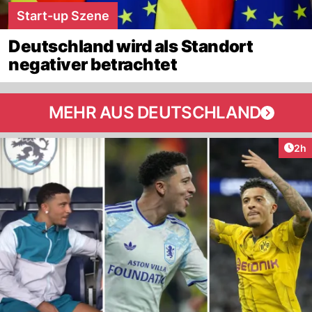
Start-up Szene
Deutschland wird als Standort
negativer betrachtet
MEHR AUS DEUTSCHLAND
Arti
2h