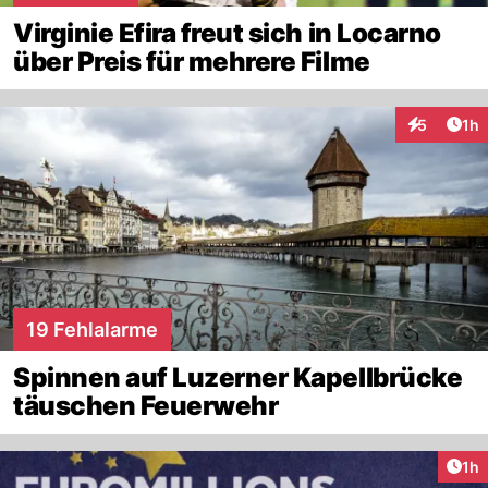
Virginie Efira freut sich in Locarno
über Preis für mehrere Filme
Art
5
1h
Interaktion
19 Fehlalarme
Spinnen auf Luzerner Kapellbrücke
täuschen Feuerwehr
Art
1h