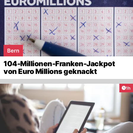
Bern
104-Millionen-Franken-Jackpot
von Euro Millions geknackt
Art
1h