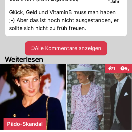
Jahr
Glück, Geld und VitaminB muss man haben
;-) Aber das ist noch nicht ausgestanden, er
sollte sich nicht zu früh freuen.
Alle Kommentare anzeigen
Weiterlesen
Arti
71
5y
Interaktione
Pädo-Skandal