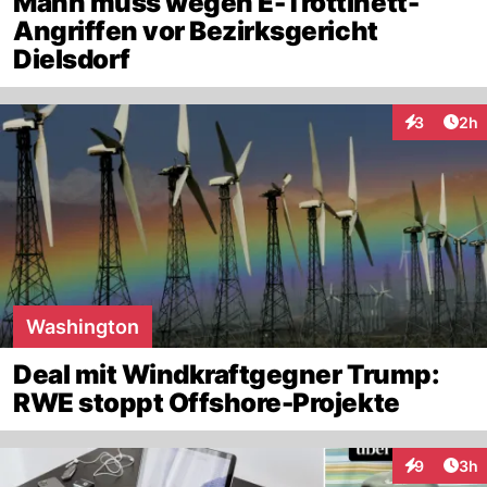
Mann muss wegen E-Trottinett-
Angriffen vor Bezirksgericht
Dielsdorf
Arti
3
2h
Interaktion
Washington
Deal mit Windkraftgegner Trump:
RWE stoppt Offshore-Projekte
Arti
9
3h
Interaktion