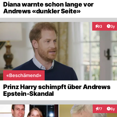
Diana warnte schon lange vor
Andrews «dunkler Seite»
Arti
93
3y
Interaktionen
«Beschämend»
Prinz Harry schimpft über Andrews
Epstein-Skandal
Arti
77
6y
Interaktione