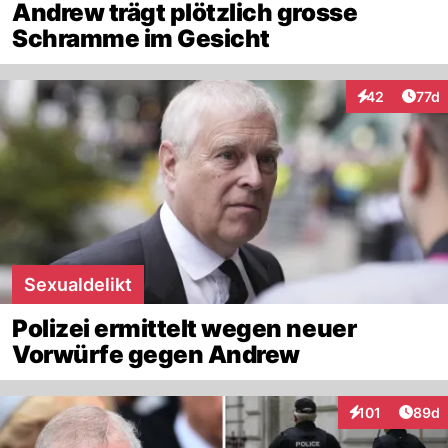
Andrew trägt plötzlich grosse
Schramme im Gesicht
Artik
42
77d
Interaktionen
Sexualdelikt
Polizei ermittelt wegen neuer
Vorwürfe gegen Andrew
Artik
101
89d
Interaktionen