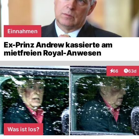
Einnahmen
Ex-Prinz Andrew kassierte am
mietfreien Royal-Anwesen
Artik
66
63d
Interaktionen
Was ist los?