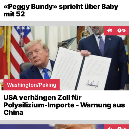
«Peggy Bundy» spricht über Baby
mit 52
Arti
5
5h
Interaktion
Washington/Peking
USA verhängen Zoll für
Polysilizium-Importe - Warnung aus
China
Arti