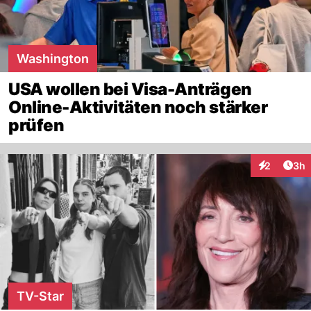
Washington
USA wollen bei Visa-Anträgen
Online-Aktivitäten noch stärker
prüfen
Arti
2
3h
Interaktion
TV-Star