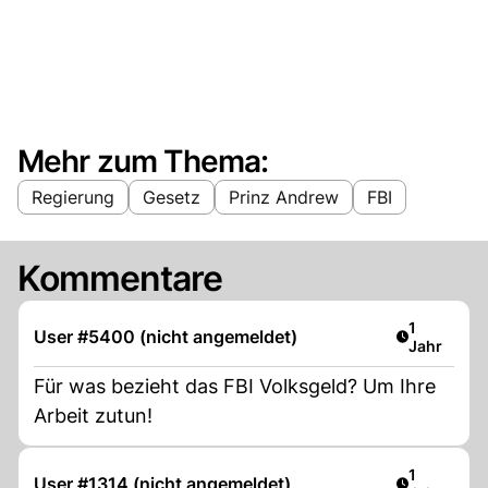
Mehr zum Thema:
Regierung
Gesetz
Prinz Andrew
FBI
Kommentare
Artikel ver
1
User #5400 (nicht angemeldet)
Jahr
Für was bezieht das FBI Volksgeld? Um Ihre
Arbeit zutun!
Artikel ver
1
User #1314 (nicht angemeldet)