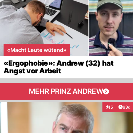
«Macht Leute wütend»
«Ergophobie»: Andrew (32) hat
Angst vor Arbeit
MEHR PRINZ ANDREW
Artik
15
63d
Interaktionen