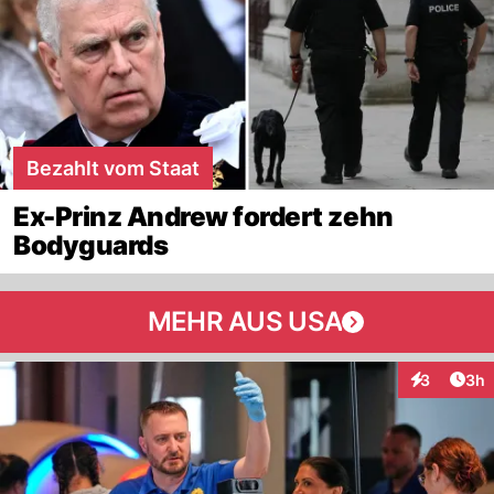
Bezahlt vom Staat
Ex-Prinz Andrew fordert zehn
Bodyguards
MEHR AUS USA
Arti
3
3h
Interaktion