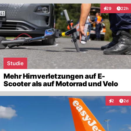
Artik
29
22h
Interaktionen
Studie
Mehr Hirnverletzungen auf E-
Scooter als auf Motorrad und Velo
Arti
2
2d
Interaktion