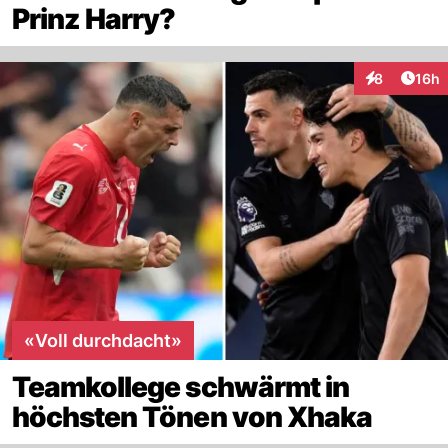
Prinz Harry?
Artik
8
16h
Interaktione
«Voll durchdacht»
Teamkollege schwärmt in
höchsten Tönen von Xhaka