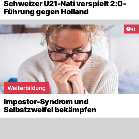
Schweizer U21-Nati verspielt 2:0-
Führung gegen Holland
Arti
41'
Weiterbildung
Impostor-Syndrom und
Selbstzweifel bekämpfen