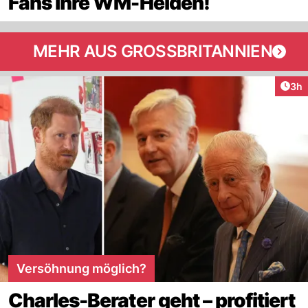
Fans ihre WM-Helden!
MEHR AUS GROSSBRITANNIEN
Arti
3h
Versöhnung möglich?
Charles-Berater geht – profitiert