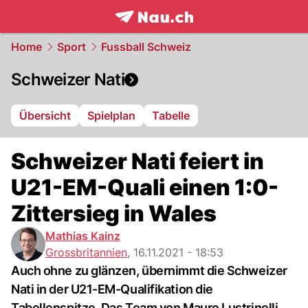
frontpage.
NAU.ch
Home
Sport
Fussball Schweiz
Schweizer Nati
Übersicht
Spielplan
Tabelle
Schweizer Nati feiert in
U21-EM-Quali einen 1:0-
Zittersieg in Wales
Mathias Kainz
Grossbritannien
,
16.11.2021 - 18:53
Auch ohne zu glänzen, übernimmt die Schweizer
Nati in der U21-EM-Qualifikation die
Tabellenspitze. Das Team von Mauro Lustrinelli