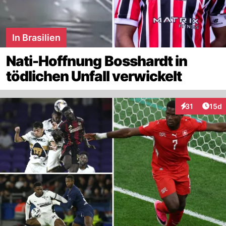
In Brasilien
Nati-Hoffnung Bosshardt in
tödlichen Unfall verwickelt
Artik
31
15d
Interaktionen