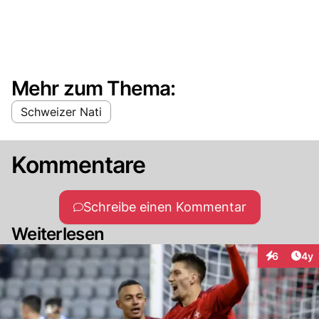
Mehr zum Thema:
Schweizer Nati
Kommentare
Schreibe einen Kommentar
Weiterlesen
Arti
6
4y
Interaktion