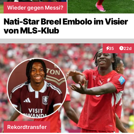
Wieder gegen Messi?
Nati-Star Breel Embolo im Visier
von MLS-Klub
Artik
35
22d
Interaktionen
Rekordtransfer