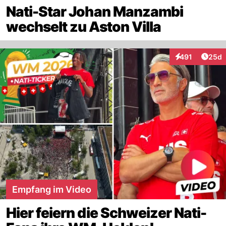
Nati-Star Johan Manzambi
wechselt zu Aston Villa
Artik
491
25d
Interaktionen
Empfang im Video
Hier feiern die Schweizer Nati-