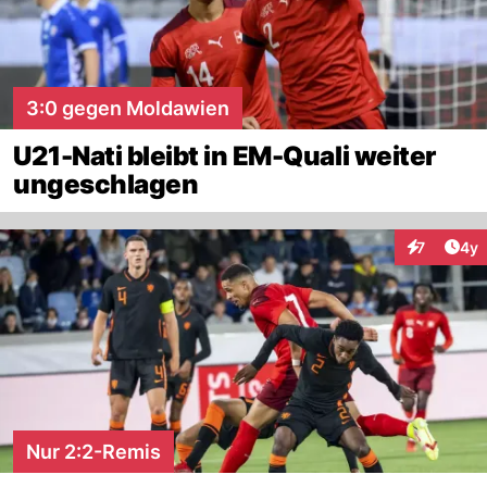
3:0 gegen Moldawien
U21-Nati bleibt in EM-Quali weiter
ungeschlagen
Arti
7
4y
Interaktion
Nur 2:2-Remis