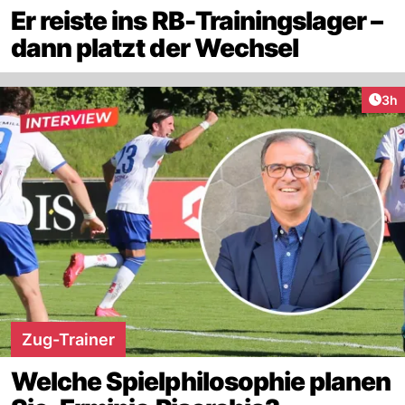
Er reiste ins RB-Trainingslager –
dann platzt der Wechsel
Arti
3h
Zug-Trainer
Welche Spielphilosophie planen